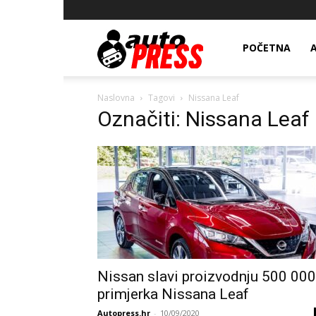
AutopressHR
POČETNA
Naslovna
Tagovi
Nissana Leaf
Označiti: Nissana Leaf
Nissan slavi proizvodnju 500 000
primjerka Nissana Leaf
Autopress.hr
-
10/09/2020