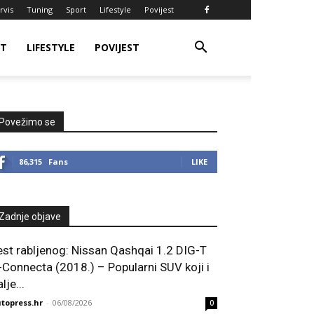
rvis
Tuning
Sport
Lifestyle
Povijest
RT
LIFESTYLE
POVIJEST
Povežimo se
86,315
Fans
LIKE
Zadnje objave
est rabljenog: Nissan Qashqai 1.2 DIG-T
-Connecta (2018.) – Popularni SUV koji i
lje...
topress.hr
-
06/08/2026
0