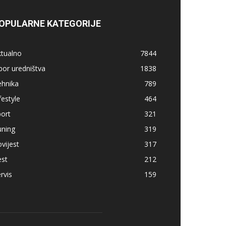
OPULARNE KATEGORIJE
ktualno
7844
bor uredništva
1838
ehnika
789
festyle
464
ort
321
uning
319
vijest
317
est
212
rvis
159