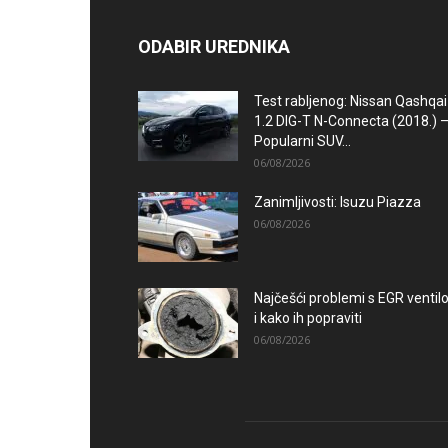
ODABIR UREDNIKA
Test rabljenog: Nissan Qashqai
1.2 DIG-T N-Connecta (2018.) 
Popularni SUV...
06/08/2026
Zanimljivosti: Isuzu Piazza
06/08/2026
Najčešći problemi s EGR venti
i kako ih popraviti
06/08/2026