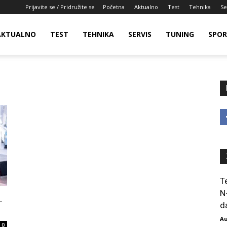
Prijavite se / Pridružite se
Početna
Aktualno
Test
Tehnika
Se
AKTUALNO
TEST
TEHNIKA
SERVIS
TUNING
SPO
T
N
.
da
Au
0