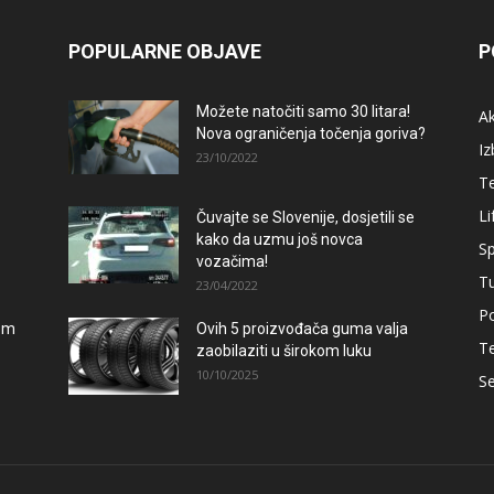
POPULARNE OBJAVE
P
Možete natočiti samo 30 litara!
A
–
Nova ograničenja točenja goriva?
Iz
23/10/2022
T
Li
Čuvajte se Slovenije, dosjetili se
kako da uzmu još novca
Sp
vozačima!
T
23/04/2022
Po
lom
Ovih 5 proizvođača guma valja
T
zaobilaziti u širokom luku
10/10/2025
Se