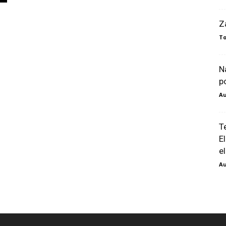
Z
To
N
p
Au
T
E
el
Au