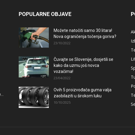
POPULARNE OBJAVE
P
Možete natočiti samo 30 litara!
A
Nova ograničenja točenja goriva?
Iz
23/10/2022
T
Li
Čuvajte se Slovenije, dosjetili se
kako da uzmu još novca
Sp
vozačima!
T
23/04/2022
Po
Ovih 5 proizvođača guma valja
..
T
zaobilaziti u širokom luku
10/10/2025
Se