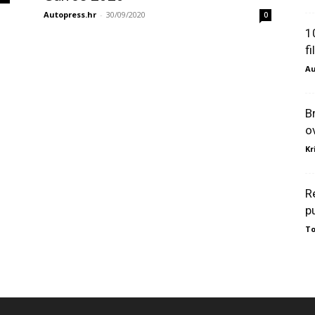
Autopress.hr
-
30/09/2020
0
1
f
Au
B
o
Kr
R
p
To