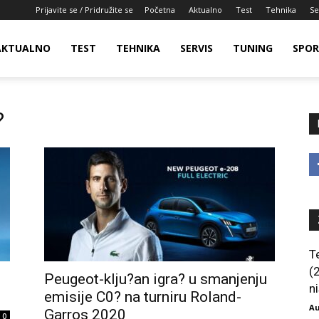
Prijavite se / Pridružite se
Početna
Aktualno
Test
Tehnika
Se
AKTUALNO
TEST
TEHNIKA
SERVIS
TUNING
SPO
?
T
(
Peugeot-klju?an igra? u smanjenju
ni
emisije C0? na turniru Roland-
Au
Garros 2020
0