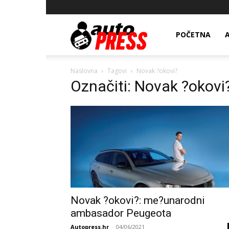
AutopressHR
POČETNA
Naslovna
Tagovi
Novak ?okovi?
Označiti: Novak ?okovi
Novak ?okovi?: me?unarodni
ambasador Peugeota
Autopress.hr
-
04/06/2021