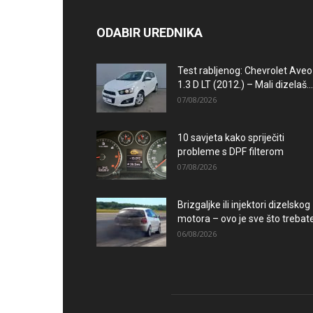
ODABIR UREDNIKA
Test rabljenog: Chevrolet Aveo
1.3 D LT (2012.) – Mali dizelaš...
07/08/2026
10 savjeta kako spriječiti
probleme s DPF filterom
07/08/2026
Brizgaljke ili injektori dizelskog
motora – ovo je sve što trebate.
06/08/2026