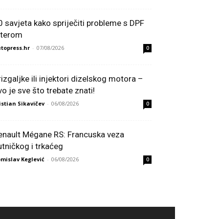
0 savjeta kako spriječiti probleme s DPF
ilterom
topress.hr
-
07/08/2026
0
rizgaljke ili injektori dizelskog motora –
vo je sve što trebate znati!
istian Sikavičev
-
06/08/2026
0
enault Mégane RS: Francuska veza
utničkog i trkaćeg
mislav Keglević
-
06/08/2026
0