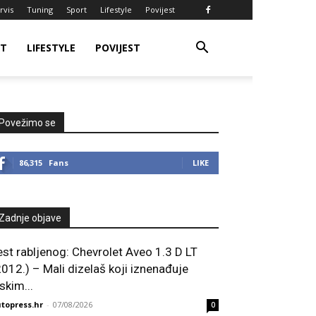
rvis
Tuning
Sport
Lifestyle
Povijest
RT
LIFESTYLE
POVIJEST
Povežimo se
86,315
Fans
LIKE
Zadnje objave
est rabljenog: Chevrolet Aveo 1.3 D LT
2012.) – Mali dizelaš koji iznenađuje
skim...
topress.hr
-
07/08/2026
0