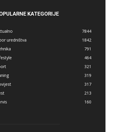
OPULARNE KATEGORIJE
ktualno
7844
bor uredništva
1842
ehnika
791
festyle
464
ort
321
uning
319
vijest
317
est
213
rvis
160