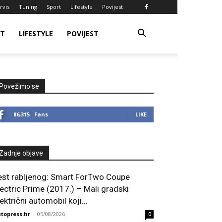
rvis
Tuning
Sport
Lifestyle
Povijest
RT
LIFESTYLE
POVIJEST
Povežimo se
86,315
Fans
LIKE
Zadnje objave
est rabljenog: Smart ForTwo Coupe
lectric Prime (2017.) – Mali gradski
ektrični automobil koji...
topress.hr
-
05/08/2026
0