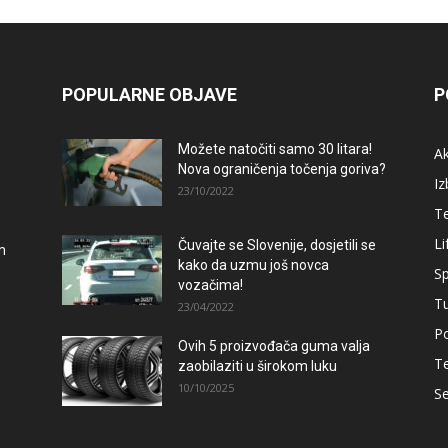
POPULARNE OBJAVE
P
Možete natočiti samo 30 litara!
A
Nova ograničenja točenja goriva?
Iz
23/10/2022
T
Li
Čuvajte se Slovenije, dosjetili se
m
kako da uzmu još novca
Sp
vozačima!
T
23/04/2022
Po
Ovih 5 proizvođača guma valja
T
zaobilaziti u širokom luku
10/10/2025
Se