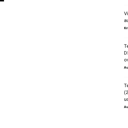
V
a
Kr
T
D
ov
Au
T
(
u
Au