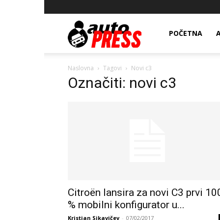
AutopressHR
POČETNA
Naslovna
Tagovi
Novi c3
Označiti: novi c3
Citroën lansira za novi C3 prvi 10
% mobilni konfigurator u...
Kristian Sikavičev
-
07/02/2017