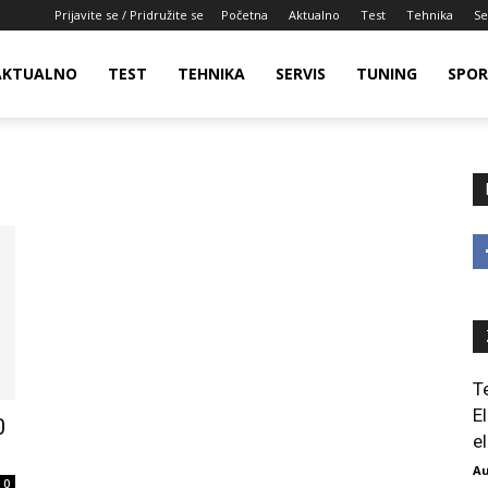
Prijavite se / Pridružite se
Početna
Aktualno
Test
Tehnika
Se
AKTUALNO
TEST
TEHNIKA
SERVIS
TUNING
SPO
T
E
0
el
Au
0