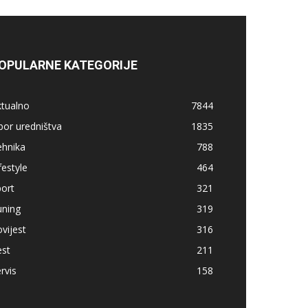
OPULARNE KATEGORIJE
ktualno
7844
bor uredništva
1835
ehnika
788
festyle
464
ort
321
uning
319
vijest
316
est
211
rvis
158