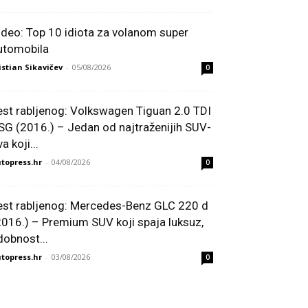
ideo: Top 10 idiota za volanom super
utomobila
istian Sikavičev
-
05/08/2026
0
est rabljenog: Volkswagen Tiguan 2.0 TDI
SG (2016.) – Jedan od najtraženijih SUV-
a koji...
topress.hr
-
04/08/2026
0
est rabljenog: Mercedes-Benz GLC 220 d
2016.) – Premium SUV koji spaja luksuz,
dobnost...
topress.hr
-
03/08/2026
0