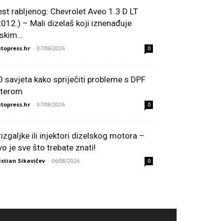
est rabljenog: Chevrolet Aveo 1.3 D LT
2012.) – Mali dizelaš koji iznenađuje
skim...
topress.hr
-
07/08/2026
0
0 savjeta kako spriječiti probleme s DPF
ilterom
topress.hr
-
07/08/2026
0
rizgaljke ili injektori dizelskog motora –
vo je sve što trebate znati!
istian Sikavičev
-
06/08/2026
0