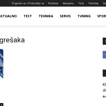
Prijavite se / Pridružite se
Početna
Aktualno
Test
Tehnika
Se
AKTUALNO
TEST
TEHNIKA
SERVIS
TUNING
SPO
 grešaka
K
d
Kr
0