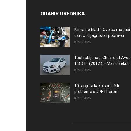
ODABIR UREDNIKA
Klima ne hladi? Ovo su mogući
uzroci, dijagnoza i popravci
07/08/2026
Test rabljenog: Chevrolet Aveo
1.3 D LT (2012.) – Mali dizelaš...
07/08/2026
10 savjeta kako spriječiti
probleme s DPF filterom
07/08/2026