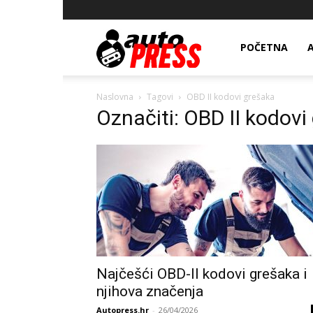
AutopressHR
POČETNA
Naslovna
Tagovi
OBD II kodovi grešaka
Označiti: OBD II kodovi
Najčešći OBD-II kodovi grešaka i
njihova značenja
Autopress.hr
-
26/04/2026