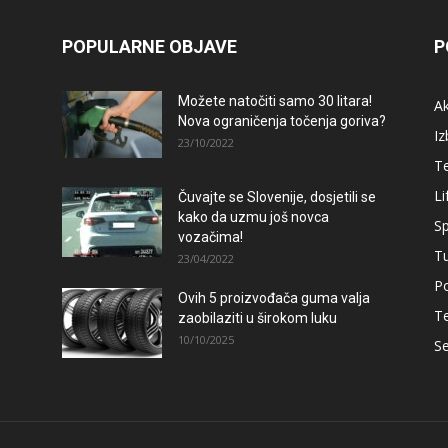
POPULARNE OBJAVE
P
Možete natočiti samo 30 litara!
A
Nova ograničenja točenja goriva?
Iz
23/10/2022
T
Li
Čuvajte se Slovenije, dosjetili se
kako da uzmu još novca
Sp
vozačima!
T
23/04/2022
Po
Ovih 5 proizvođača guma valja
T
zaobilaziti u širokom luku
10/10/2025
Se