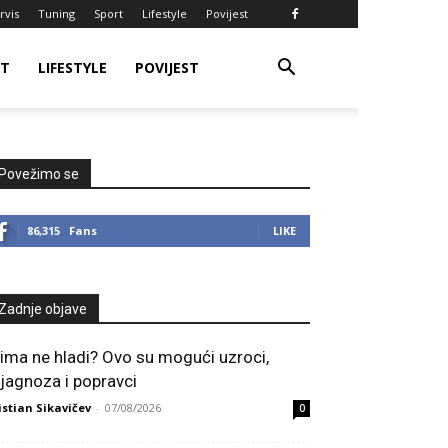
rvis
Tuning
Sport
Lifestyle
Povijest
RT
LIFESTYLE
POVIJEST
Povežimo se
86,315
Fans
LIKE
Zadnje objave
lima ne hladi? Ovo su mogući uzroci,
ijagnoza i popravci
istian Sikavičev
-
07/08/2026
0