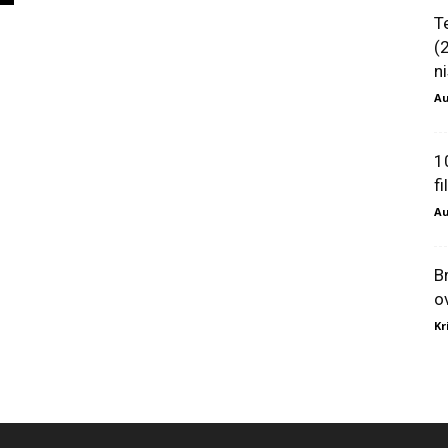
T
(
ni
Au
1
f
Au
B
o
Kr