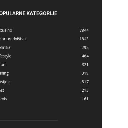
OPULARNE KATEGORIJE
ktualno
7844
bor uredništva
1843
ehnika
792
festyle
464
ort
321
uning
319
vijest
317
est
213
rvis
161