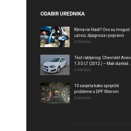
ODABIR UREDNIKA
Klima ne hladi? Ovo su mogući
uzroci, dijagnoza i popravci
07/08/2026
Test rabljenog: Chevrolet Aveo
1.3 D LT (2012.) – Mali dizelaš...
07/08/2026
10 savjeta kako spriječiti
probleme s DPF filterom
07/08/2026