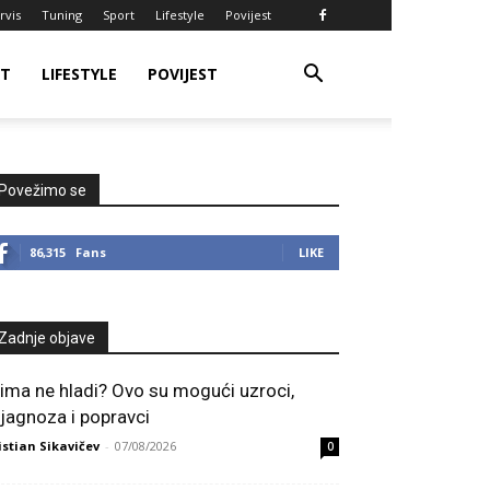
rvis
Tuning
Sport
Lifestyle
Povijest
RT
LIFESTYLE
POVIJEST
Povežimo se
86,315
Fans
LIKE
Zadnje objave
lima ne hladi? Ovo su mogući uzroci,
ijagnoza i popravci
istian Sikavičev
-
07/08/2026
0