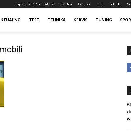
Prijavite se / Pridružite se
Početna
Aktualno
Test
Tehnika
Se
AKTUALNO
TEST
TEHNIKA
SERVIS
TUNING
SPO
mobili
K
d
Kr