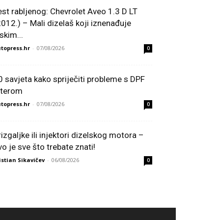
est rabljenog: Chevrolet Aveo 1.3 D LT
2012.) – Mali dizelaš koji iznenađuje
skim...
topress.hr
-
07/08/2026
0
0 savjeta kako spriječiti probleme s DPF
ilterom
topress.hr
-
07/08/2026
0
rizgaljke ili injektori dizelskog motora –
vo je sve što trebate znati!
istian Sikavičev
-
06/08/2026
0