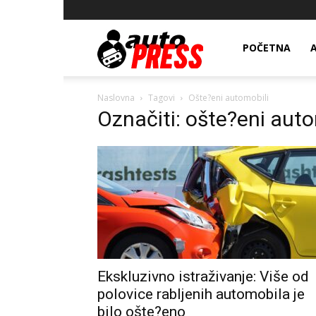
AutopressHR
POČETNA
Naslovna
Tagovi
Ošte?eni automobili
Označiti: ošte?eni auto
Ekskluzivno istraživanje: Više od
polovice rabljenih automobila je
bilo ošte?eno