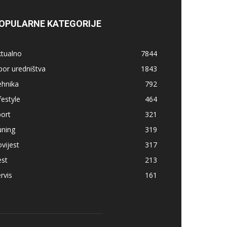
OPULARNE KATEGORIJE
ktualno
7844
bor uredništva
1843
ehnika
792
festyle
464
ort
321
uning
319
vijest
317
est
213
rvis
161