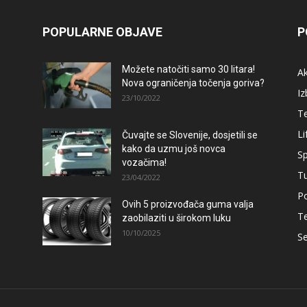
POPULARNE OBJAVE
P
Možete natočiti samo 30 litara!
A
Nova ograničenja točenja goriva?
Iz
23/10/2022
T
Li
Čuvajte se Slovenije, dosjetili se
kako da uzmu još novca
Sp
vozačima!
T
23/04/2022
Po
Ovih 5 proizvođača guma valja
T
zaobilaziti u širokom luku
10/10/2025
Se