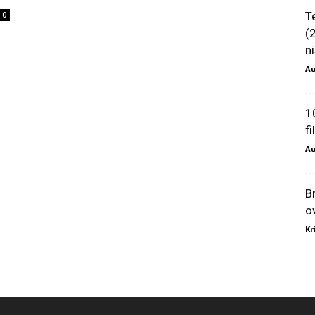
T
0
(
ni
Au
1
f
Au
B
o
Kr