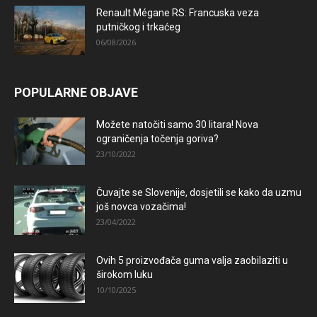
Renault Mégane RS: Francuska veza
putničkog i trkaćeg
06/08/2026
POPULARNE OBJAVE
Možete natočiti samo 30 litara! Nova
ograničenja točenja goriva?
23/10/2022
Čuvajte se Slovenije, dosjetili se kako da uzmu
još novca vozačima!
23/04/2022
Ovih 5 proizvođača guma valja zaobilaziti u
širokom luku
10/10/2025