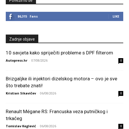
Povežimo se
86,315
Fans
LIKE
Zadnje objave
10 savjeta kako spriječiti probleme s DPF filterom
Autopress.hr
-
07/08/2026
0
Brizgaljke ili injektori dizelskog motora – ovo je sve
što trebate znati!
Kristian Sikavičev
-
06/08/2026
0
Renault Mégane RS: Francuska veza putničkog i
trkaćeg
Tomislav Keglević
-
06/08/2026
0