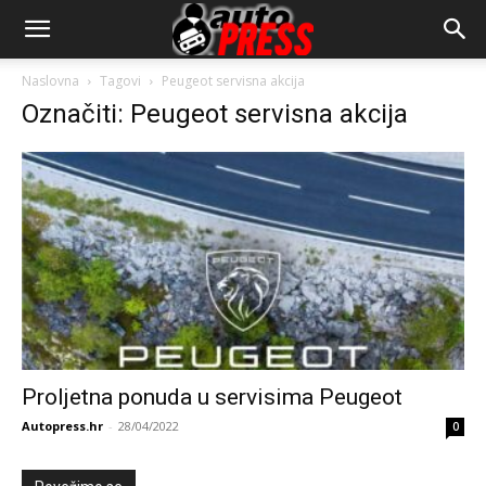
AutopressHR
Naslovna
Tagovi
Peugeot servisna akcija
Označiti: Peugeot servisna akcija
Proljetna ponuda u servisima Peugeot
Autopress.hr
-
28/04/2022
0