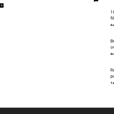
0
1
f
Au
B
o
Kr
R
p
To