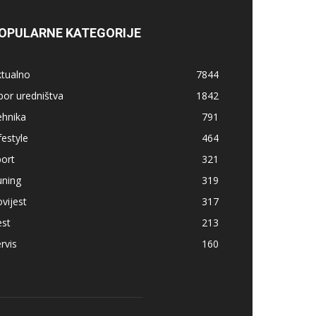
OPULARNE KATEGORIJE
ktualno
7844
bor uredništva
1842
ehnika
791
festyle
464
ort
321
uning
319
vijest
317
est
213
rvis
160