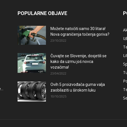
POPULARNE OBJAVE
P
Možete natočiti samo 30 litara!
A
Nova ograničenja točenja goriva?
Iz
23/10/2022
T
Li
Čuvajte se Slovenije, dosjetili se
kako da uzmu još novca
Sp
vozačima!
T
23/04/2022
Po
Ovih 5 proizvođača guma valja
..
T
zaobilaziti u širokom luku
10/10/2025
Se