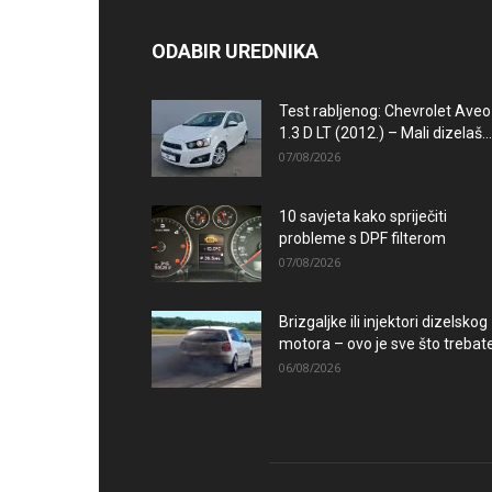
ODABIR UREDNIKA
Test rabljenog: Chevrolet Aveo
1.3 D LT (2012.) – Mali dizelaš...
07/08/2026
10 savjeta kako spriječiti
probleme s DPF filterom
07/08/2026
Brizgaljke ili injektori dizelskog
motora – ovo je sve što trebate.
06/08/2026