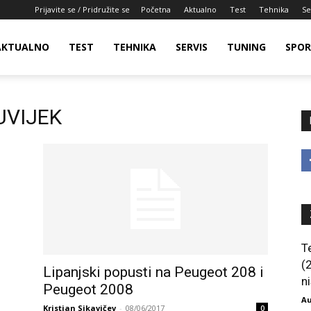
Prijavite se / Pridružite se
Početna
Aktualno
Test
Tehnika
Se
AKTUALNO
TEST
TEHNIKA
SERVIS
TUNING
SPO
UVIJEK
T
(
Lipanjski popusti na Peugeot 208 i
ni
Peugeot 2008
Au
Kristian Sikavičev
-
08/06/2017
0