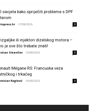
0 savjeta kako spriječiti probleme s DPF
ilterom
topress.hr
-
07/08/2026
0
rizgaljke ili injektori dizelskog motora –
vo je sve što trebate znati!
istian Sikavičev
-
06/08/2026
0
enault Mégane RS: Francuska veza
utničkog i trkaćeg
mislav Keglević
-
06/08/2026
0