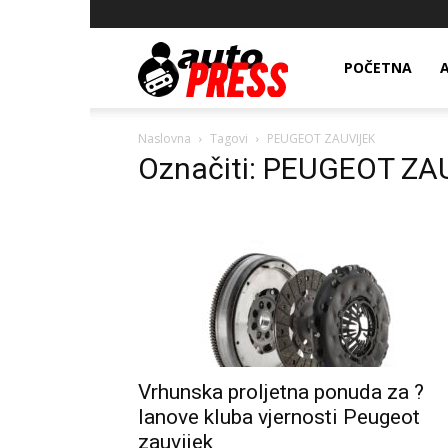
AutopressHR
POČETNA
Naslovna
Tagovi
PEUGEOT ZAUVIJEK
Označiti: PEUGEOT ZA
Vrhunska proljetna ponuda za ?
lanove kluba vjernosti Peugeot
zauvijek