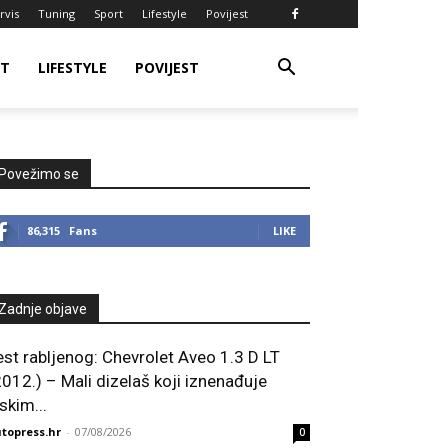
rvis
Tuning
Sport
Lifestyle
Povijest
RT
LIFESTYLE
POVIJEST
Povežimo se
86,315
Fans
LIKE
Zadnje objave
est rabljenog: Chevrolet Aveo 1.3 D LT
2012.) – Mali dizelaš koji iznenađuje
skim...
topress.hr
-
07/08/2026
0