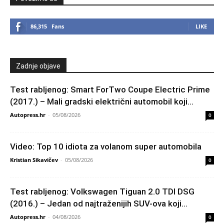
86,315
Fans
LIKE
Zadnje objave
Test rabljenog: Smart ForTwo Coupe Electric Prime
(2017.) – Mali gradski električni automobil koji...
Autopress.hr
-
05/08/2026
0
Video: Top 10 idiota za volanom super automobila
Kristian Sikavičev
-
05/08/2026
0
Test rabljenog: Volkswagen Tiguan 2.0 TDI DSG
(2016.) – Jedan od najtraženijih SUV-ova koji...
Autopress.hr
-
04/08/2026
0