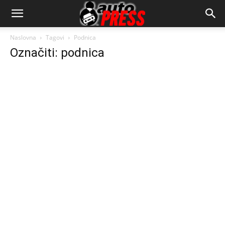
AutopressHR
Naslovna
Tagovi
Podnica
Označiti: podnica