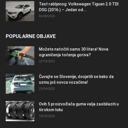
Test rabljenog: Volkswagen Tiguan 2.0 TDI
DSG (2016.) – Jedan od...
04/08/2026
POPULARNE OBJAVE
Možete natočiti samo 30 litara! Nova
ograničenja točenja goriva?
23/10/2022
Čuvajte se Slovenije, dosjetili se kako da
uzmu još novca vozačima!
23/04/2022
Ovih 5 proizvođača guma valja zaobilaziti u
širokom luku
10/10/2025