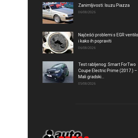
Zanimljivosti: Isuzu Piazza
06/08/2026
Najčešći problemi s EGR venti
i kako ih popraviti
06/08/2026
Test rabljenog: Smart ForTwo
Coupe Electric Prime (2017.) –
Mali gradski...
05/08/2026