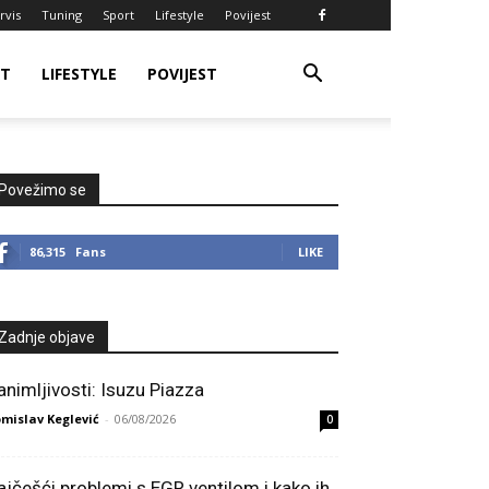
rvis
Tuning
Sport
Lifestyle
Povijest
RT
LIFESTYLE
POVIJEST
Povežimo se
86,315
Fans
LIKE
Zadnje objave
animljivosti: Isuzu Piazza
mislav Keglević
-
06/08/2026
0
ajčešći problemi s EGR ventilom i kako ih