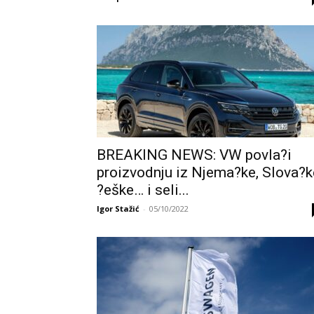
BREAKING NEWS: VW povla?i
proizvodnju iz Njema?ke, Slova?k
?eške… i seli...
Igor Stažić
-
05/10/2022