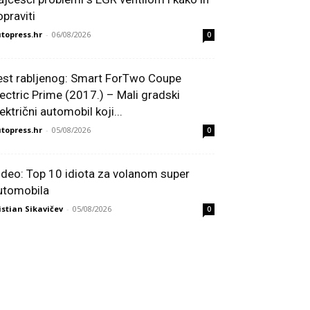
opraviti
topress.hr
-
06/08/2026
0
est rabljenog: Smart ForTwo Coupe
lectric Prime (2017.) – Mali gradski
ektrični automobil koji...
topress.hr
-
05/08/2026
0
ideo: Top 10 idiota za volanom super
utomobila
istian Sikavičev
-
05/08/2026
0