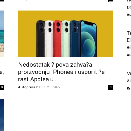
p
Au
T
E
el
Au
Nedostatak ?ipova zahva?a
e,
proizvodnju iPhonea i usporit ?e
V
rast Applea u...
a
Autopress.hr
-
17/05/2022
0
0
Kr