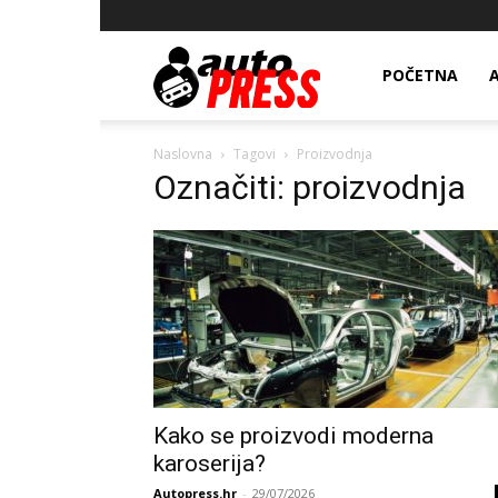
AutopressHR
POČETNA
Naslovna
Tagovi
Proizvodnja
Označiti: proizvodnja
Kako se proizvodi moderna
karoserija?
Autopress.hr
-
29/07/2026