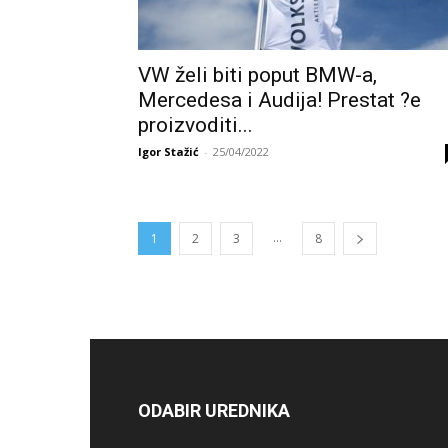
VW želi biti poput BMW-a,
Mercedesa i Audija! Prestat ?e
proizvoditi...
Igor Stažić
-
25/04/2022
...
1
2
3
8
ODABIR UREDNIKA