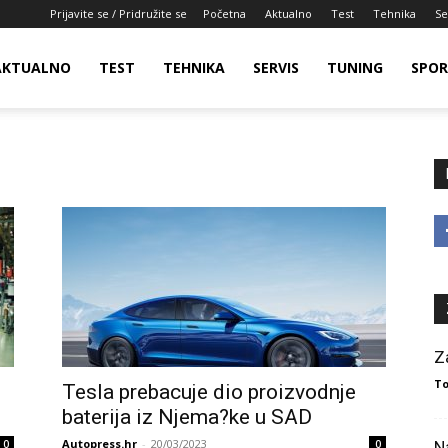
Prijavite se / Pridružite se
Početna
Aktualno
Test
Tehnika
Se
AKTUALNO
TEST
TEHNIKA
SERVIS
TUNING
SPO
Z
To
Tesla prebacuje dio proizvodnje
baterija iz Njema?ke u SAD
Autopress.hr
-
20/03/2023
0
0
N