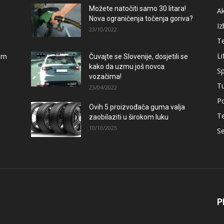
Možete natočiti samo 30 litara!
A
Nova ograničenja točenja goriva?
Iz
23/10/2022
T
Li
lom
Čuvajte se Slovenije, dosjetili se
kako da uzmu još novca
Sp
vozačima!
T
23/04/2022
Po
Ovih 5 proizvođača guma valja
T
zaobilaziti u širokom luku
10/10/2025
Se
P