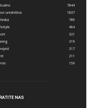
ktualno
7844
bor uredništva
1837
ehnika
789
festyle
464
ort
321
uning
319
vijest
317
est
211
rvis
159
RATITE NAS