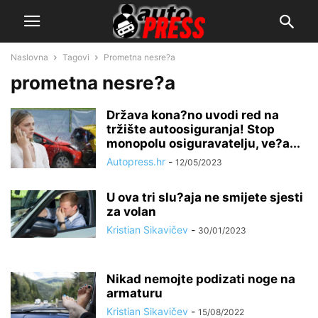
Naslovna
Tagovi
Prometna nesre?a
prometna nesre?a
Država kona?no uvodi red na
tržište autoosiguranja! Stop
monopolu osiguravatelju, ve?a...
Autopress.hr
-
12/05/2023
U ova tri slu?aja ne smijete sjesti
za volan
Kristian Sikavičev
-
30/01/2023
Nikad nemojte podizati noge na
armaturu
Kristian Sikavičev
-
15/08/2022