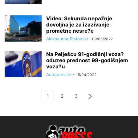
Video: Sekunda nepažnje
dovoljna je za izazivanje
prometne nesre?e
Aleksandar Ristovski
-
09/05/2022
Na Pelješcu 91-godišnji voza?
oduzeo prednost 98-godišnjem
voza?u
Autopress.hr
-
15/04/2022
1
2
3