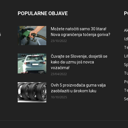
POPULARNE OBJAVE
P
Možete natočiti samo 30 litara!
A
i
Nova ograničenja točenja goriva?
Iz
23/10/2022
T
Li
Čuvajte se Slovenije, dosjetili se
kako da uzmu još novca
Sp
vozačima!
T
23/04/2022
Po
Ovih 5 proizvođača guma valja
T
zaobilaziti u širokom luku
10/10/2025
Se