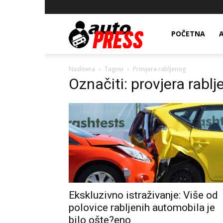
AutopressHR
POČETNA
Naslovna
Tagovi
Provjera rabljenog
Označiti: provjera rabl
Ekskluzivno istraživanje: Više od
polovice rabljenih automobila je
bilo ošte?eno