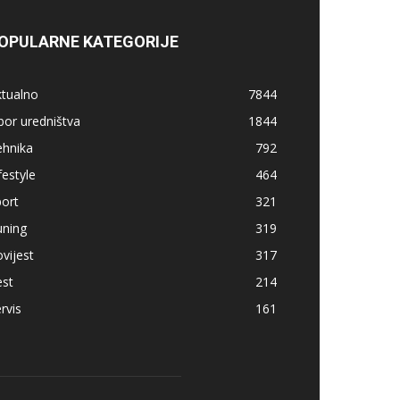
OPULARNE KATEGORIJE
ktualno
7844
bor uredništva
1844
ehnika
792
festyle
464
ort
321
uning
319
vijest
317
est
214
rvis
161