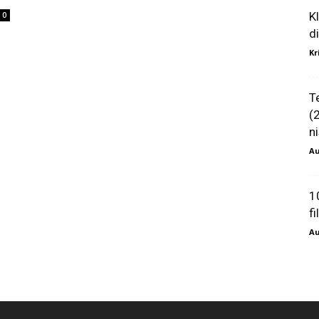
K
0
d
Kr
T
(
ni
Au
1
f
Au