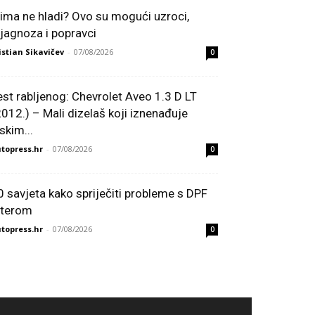
lima ne hladi? Ovo su mogući uzroci,
ijagnoza i popravci
istian Sikavičev
-
07/08/2026
0
est rabljenog: Chevrolet Aveo 1.3 D LT
2012.) – Mali dizelaš koji iznenađuje
skim...
topress.hr
-
07/08/2026
0
0 savjeta kako spriječiti probleme s DPF
ilterom
topress.hr
-
07/08/2026
0