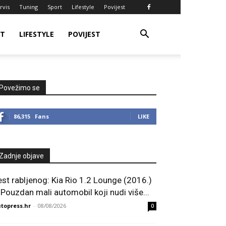
rvis
Tuning
Sport
Lifestyle
Povijest
RT
LIFESTYLE
POVIJEST
Povežimo se
86,315
Fans
LIKE
Zadnje objave
est rabljenog: Kia Rio 1.2 Lounge (2016.)
 Pouzdan mali automobil koji nudi više...
topress.hr
-
08/08/2026
0