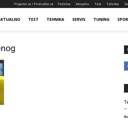
Prijavite se / Pridružite se
Početna
Aktualno
Test
Tehnika
Se
AKTUALNO
TEST
TEHNIKA
SERVIS
TUNING
SPO
jenog
T
–
Au