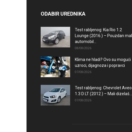
ODABIR UREDNIKA
Test rabljenog: Kia Rio 1.2
Lounge (2016.) – Pouzdan mal
automobil...
08/08/2026
Klima ne hladi? Ovo su mogući
uzroci, dijagnoza i popravci
07/08/2026
Test rabljenog: Chevrolet Aveo
1.3 D LT (2012.) – Mali dizelaš...
07/08/2026