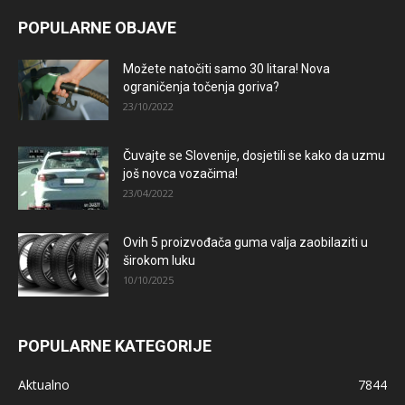
POPULARNE OBJAVE
Možete natočiti samo 30 litara! Nova
ograničenja točenja goriva?
23/10/2022
Čuvajte se Slovenije, dosjetili se kako da uzmu
još novca vozačima!
23/04/2022
Ovih 5 proizvođača guma valja zaobilaziti u
širokom luku
10/10/2025
POPULARNE KATEGORIJE
Aktualno
7844