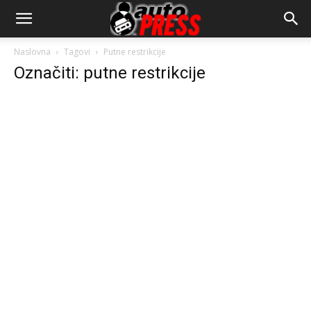
AutopressHR
Naslovna
Tagovi
Putne restrikcije
Označiti: putne restrikcije