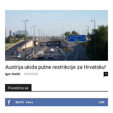
Austrija ukida putne restrikcije za Hrvatsku!
Igor Stažić
-
10/06/2020
0
Povežimo se
86,315
Fans
LIKE