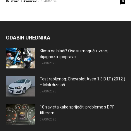
Kristian Sikavičev
-
06/08/2026
0
ODABIR UREDNIKA
Klima ne hladi? Ovo su mogući uzroci,
dijagnoza i popravci
07/08/2026
Test rabljenog: Chevrolet Aveo 1.3 D LT (2012.)
– Mali dizelaš...
07/08/2026
10 savjeta kako spriječiti probleme s DPF
filterom
07/08/2026