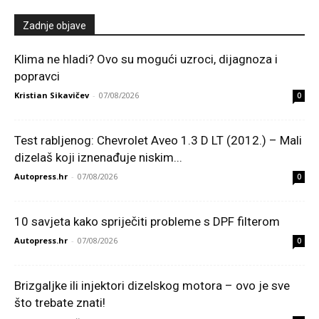
Zadnje objave
Klima ne hladi? Ovo su mogući uzroci, dijagnoza i
popravci
Kristian Sikavičev
-
07/08/2026
0
Test rabljenog: Chevrolet Aveo 1.3 D LT (2012.) – Mali
dizelaš koji iznenađuje niskim...
Autopress.hr
-
07/08/2026
0
10 savjeta kako spriječiti probleme s DPF filterom
Autopress.hr
-
07/08/2026
0
Brizgaljke ili injektori dizelskog motora – ovo je sve
što trebate znati!