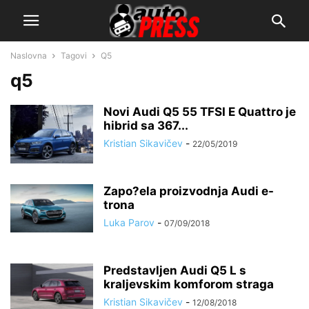
Naslovna
Tagovi
Q5
q5
Novi Audi Q5 55 TFSI E Quattro je
hibrid sa 367...
Kristian Sikavičev
-
22/05/2019
Zapo?ela proizvodnja Audi e-
trona
Luka Parov
-
07/09/2018
Predstavljen Audi Q5 L s
kraljevskim komforom straga
Kristian Sikavičev
-
12/08/2018