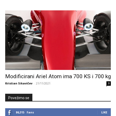
Modificirani Ariel Atom ima 700 KS i 700 kg
Kristian Sikavičev
-
21/11/2021
0
Povežimo se
86,315
Fans
LIKE