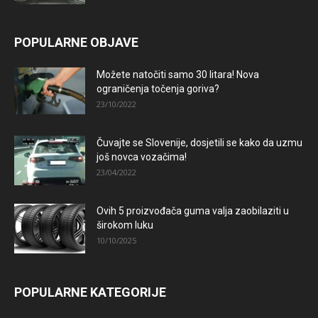
POPULARNE OBJAVE
Možete natočiti samo 30 litara! Nova
ograničenja točenja goriva?
23/10/2022
Čuvajte se Slovenije, dosjetili se kako da uzmu
još novca vozačima!
23/04/2022
Ovih 5 proizvođača guma valja zaobilaziti u
širokom luku
10/10/2025
POPULARNE KATEGORIJE