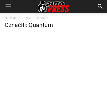
AutopressHR
Naslovna
Tagovi
Quantum
Označiti: Quantum