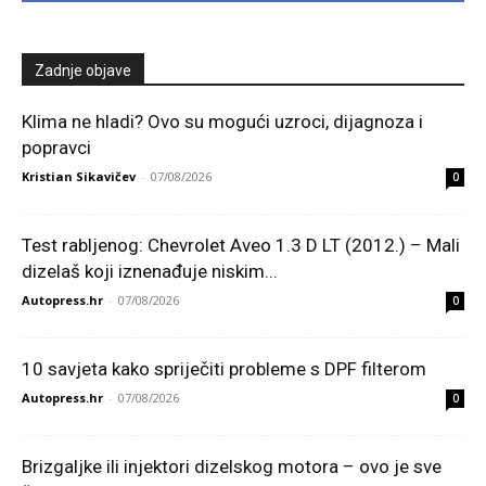
Zadnje objave
Klima ne hladi? Ovo su mogući uzroci, dijagnoza i
popravci
Kristian Sikavičev
-
07/08/2026
0
Test rabljenog: Chevrolet Aveo 1.3 D LT (2012.) – Mali
dizelaš koji iznenađuje niskim...
Autopress.hr
-
07/08/2026
0
10 savjeta kako spriječiti probleme s DPF filterom
Autopress.hr
-
07/08/2026
0
Brizgaljke ili injektori dizelskog motora – ovo je sve