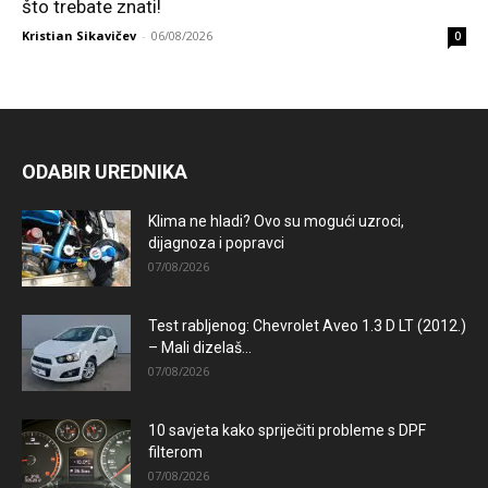
što trebate znati!
Kristian Sikavičev
-
06/08/2026
0
ODABIR UREDNIKA
Klima ne hladi? Ovo su mogući uzroci,
dijagnoza i popravci
07/08/2026
Test rabljenog: Chevrolet Aveo 1.3 D LT (2012.)
– Mali dizelaš...
07/08/2026
10 savjeta kako spriječiti probleme s DPF
filterom
07/08/2026