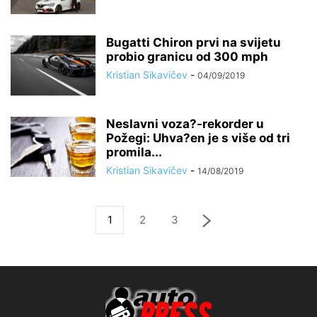
Bugatti Chiron prvi na svijetu
probio granicu od 300 mph
Kristian Sikavičev
-
04/09/2019
Neslavni voza?-rekorder u
Požegi: Uhva?en je s više od tri
promila...
Kristian Sikavičev
-
14/08/2019
1
2
3