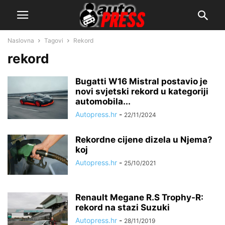
Naslovna
Tagovi
Rekord
rekord
Bugatti W16 Mistral postavio je
novi svjetski rekord u kategoriji
automobila...
Autopress.hr
-
22/11/2024
Rekordne cijene dizela u Njema?
koj
Autopress.hr
-
25/10/2021
Renault Megane R.S Trophy-R:
rekord na stazi Suzuki
Autopress.hr
-
28/11/2019