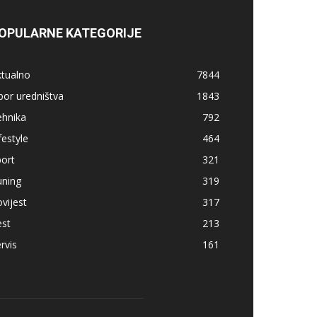
OPULARNE KATEGORIJE
ktualno
7844
bor uredništva
1843
ehnika
792
festyle
464
ort
321
uning
319
vijest
317
est
213
rvis
161