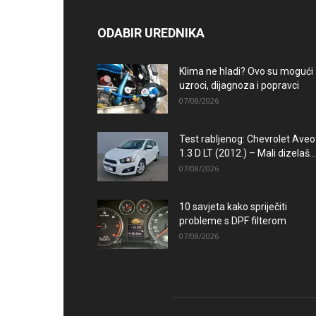
ODABIR UREDNIKA
Klima ne hladi? Ovo su mogući
uzroci, dijagnoza i popravci
07/08/2026
Test rabljenog: Chevrolet Aveo
1.3 D LT (2012.) – Mali dizelaš...
07/08/2026
10 savjeta kako spriječiti
probleme s DPF filterom
07/08/2026