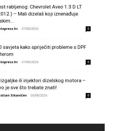
est rabljenog: Chevrolet Aveo 1.3 D LT
2012.) – Mali dizelaš koji iznenađuje
skim...
topress.hr
-
07/08/2026
0
0 savjeta kako spriječiti probleme s DPF
ilterom
topress.hr
-
07/08/2026
0
rizgaljke ili injektori dizelskog motora –
vo je sve što trebate znati!
istian Sikavičev
-
06/08/2026
0