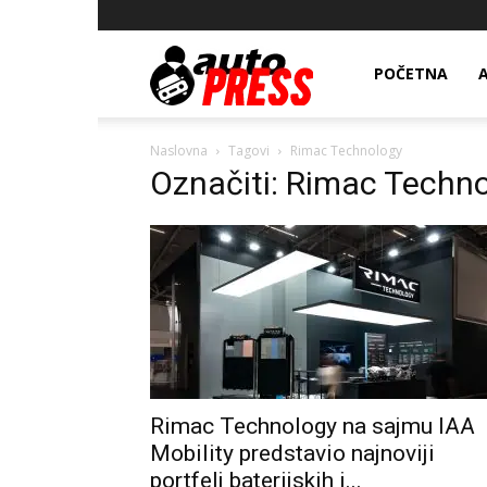
AutopressHR
POČETNA
Naslovna
Tagovi
Rimac Technology
Označiti: Rimac Techn
Rimac Technology na sajmu IAA
Mobility predstavio najnoviji
portfelj baterijskih i...