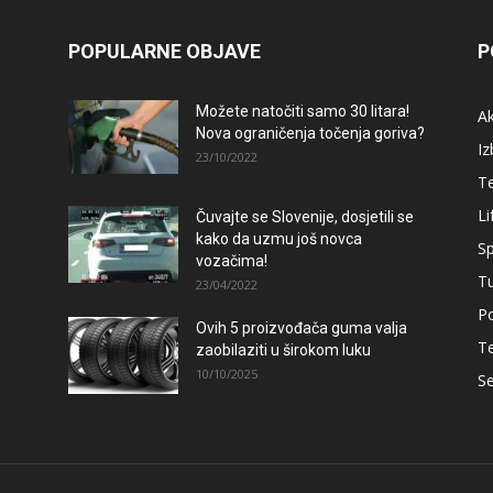
POPULARNE OBJAVE
P
Možete natočiti samo 30 litara!
A
Nova ograničenja točenja goriva?
Iz
23/10/2022
T
Li
Čuvajte se Slovenije, dosjetili se
kako da uzmu još novca
Sp
vozačima!
T
23/04/2022
Po
Ovih 5 proizvođača guma valja
T
zaobilaziti u širokom luku
10/10/2025
Se