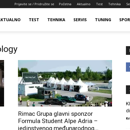
Prijavite se / Pridružite se
Početna
Aktualno
Test
Tehnika
Se
AKTUALNO
TEST
TEHNIKA
SERVIS
TUNING
SPO
ology
K
d
Rimac Grupa glavni sponzor
Kr
Formula Student Alpe Adria –
jedinstvenog međunarodnog...