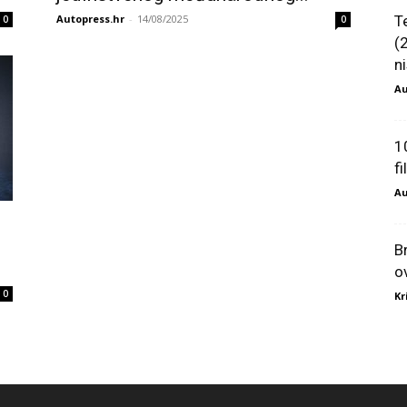
Autopress.hr
-
14/08/2025
T
0
0
(
ni
Au
1
f
Au
B
o
0
Kr