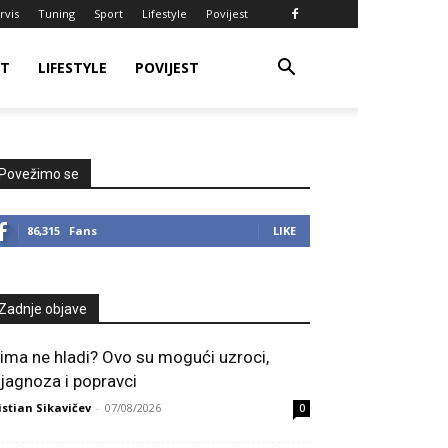
rvis
Tuning
Sport
Lifestyle
Povijest
RT
LIFESTYLE
POVIJEST
Povežimo se
86,315
Fans
LIKE
Zadnje objave
lima ne hladi? Ovo su mogući uzroci,
ijagnoza i popravci
istian Sikavičev
-
07/08/2026
0