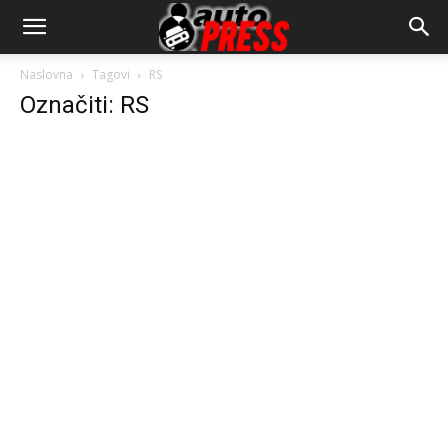
AutopressHR
Naslovna
Tagovi
RS
Označiti: RS