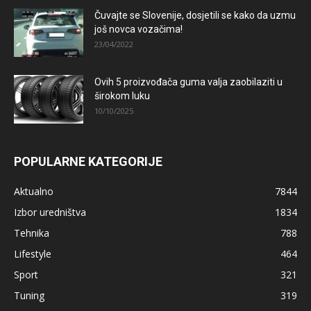
Čuvajte se Slovenije, dosjetili se kako da uzmu
još novca vozačima!
23/04/2022
Ovih 5 proizvođača guma valja zaobilaziti u
širokom luku
10/10/2025
POPULARNE KATEGORIJE
Aktualno
7844
Izbor uredništva
1834
Tehnika
788
Lifestyle
464
Sport
321
Tuning
319