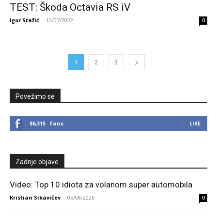
TEST: Škoda Octavia RS iV
Igor Stažić
-
12/07/2022
0
1
2
3
Povežimo se
86,315
Fans
LIKE
Zadnje objave
Video: Top 10 idiota za volanom super automobila
Kristian Sikavičev
-
05/08/2026
0