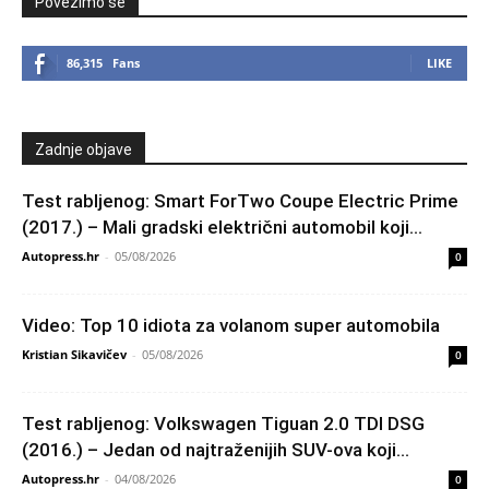
Povežimo se
86,315
Fans
LIKE
Zadnje objave
Test rabljenog: Smart ForTwo Coupe Electric Prime
(2017.) – Mali gradski električni automobil koji...
Autopress.hr
-
05/08/2026
0
Video: Top 10 idiota za volanom super automobila
Kristian Sikavičev
-
05/08/2026
0
Test rabljenog: Volkswagen Tiguan 2.0 TDI DSG
(2016.) – Jedan od najtraženijih SUV-ova koji...
Autopress.hr
-
04/08/2026
0