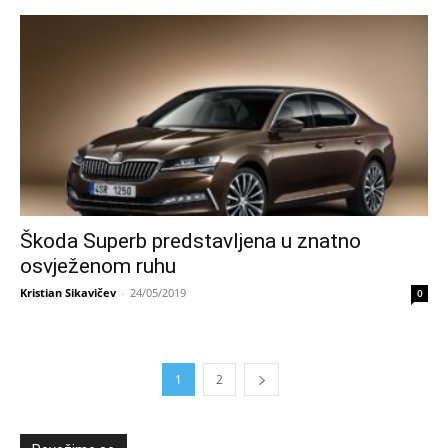
Škoda Superb predstavljena u znatno
osvježenom ruhu
Kristian Sikavičev
-
24/05/2019
0
1
2