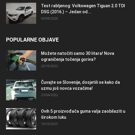
Test rabljenog: Volkswagen Tiguan 2.0 TDI
DSG (2016.) – Jedan od...
04/08/2026
POPULARNE OBJAVE
Možete natočiti samo 30 litara! Nova
ograničenja točenja goriva?
23/10/2022
Čuvajte se Slovenije, dosjetili se kako da
uzmu još novca vozačima!
23/04/2022
Ovih 5 proizvođača guma valja zaobilaziti u
širokom luku
10/10/2025