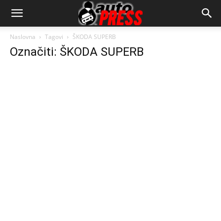
AutopressHR
Naslovna
Tagovi
ŠKODA SUPERB
Označiti: ŠKODA SUPERB