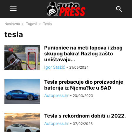
Naslovna
Tagovi
Tesla
tesla
Punionice na meti lopova i zbog
skupog bakra! Razlog zašto
uništavaju...
Igor Stažić
-
21/05/2024
Tesla prebacuje dio proizvodnje
baterija iz Njema?ke u SAD
Autopress.hr
-
20/03/2023
Tesla s rekordnom dobiti u 2022.
Autopress.hr
-
07/02/2023