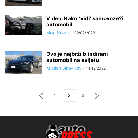
Video: Kako “vidi’ samovoze?i
automobil
Miso Novak
-
02/02/2023
Ovo je najbrži blindirani
automobil na svijetu
Kristian Sikavičev
-
14/12/2022
1
2
3