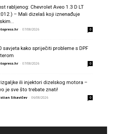
est rabljenog: Chevrolet Aveo 1.3 D LT
2012.) – Mali dizelaš koji iznenađuje
skim...
topress.hr
-
07/08/2026
0
0 savjeta kako spriječiti probleme s DPF
ilterom
topress.hr
-
07/08/2026
0
rizgaljke ili injektori dizelskog motora –
vo je sve što trebate znati!
istian Sikavičev
-
06/08/2026
0