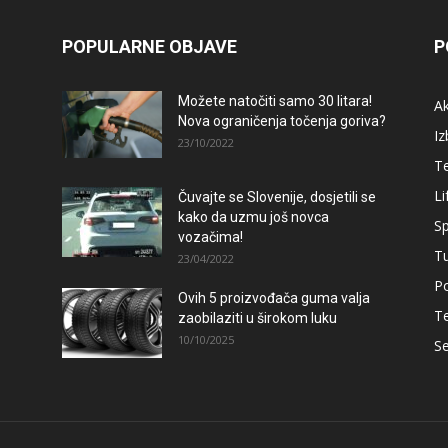
POPULARNE OBJAVE
P
Možete natočiti samo 30 litara!
A
Nova ograničenja točenja goriva?
Iz
23/10/2022
T
Li
Čuvajte se Slovenije, dosjetili se
kako da uzmu još novca
Sp
vozačima!
T
23/04/2022
Po
Ovih 5 proizvođača guma valja
T
zaobilaziti u širokom luku
10/10/2025
Se