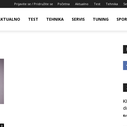
Prijavite se / Pridružite se
Početna
Aktualno
Test
Tehnika
Se
AKTUALNO
TEST
TEHNIKA
SERVIS
TUNING
SPO
K
d
Kr
0