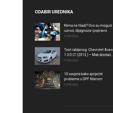
ODABIR UREDNIKA
Klima ne hladi? Ovo su mogući
uzroci, dijagnoza i popravci
07/08/2026
Test rabljenog: Chevrolet Aveo
1.3 D LT (2012.) – Mali dizelaš...
07/08/2026
10 savjeta kako spriječiti
probleme s DPF filterom
07/08/2026