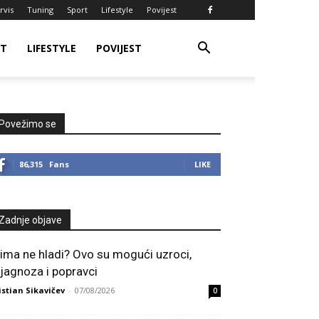
rvis
Tuning
Sport
Lifestyle
Povijest
RT
LIFESTYLE
POVIJEST
Povežimo se
86,315
Fans
LIKE
Zadnje objave
lima ne hladi? Ovo su mogući uzroci,
ijagnoza i popravci
istian Sikavičev
-
07/08/2026
0