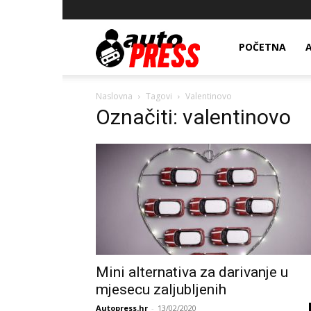
AutopressHR
POČETNA
Naslovna
Tagovi
Valentinovo
Označiti: valentinovo
Mini alternativa za darivanje u
mjesecu zaljubljenih
Autopress.hr
-
13/02/2020