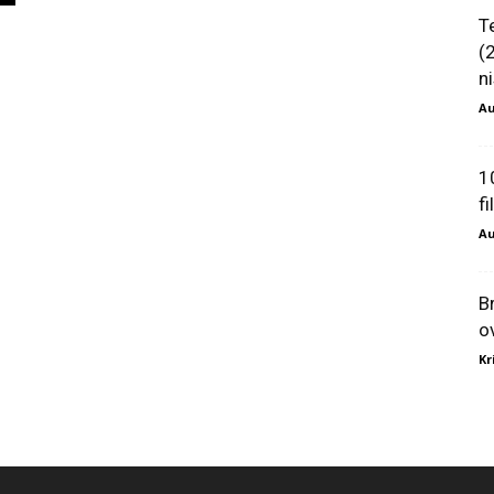
T
(
ni
Au
1
f
Au
B
o
Kr