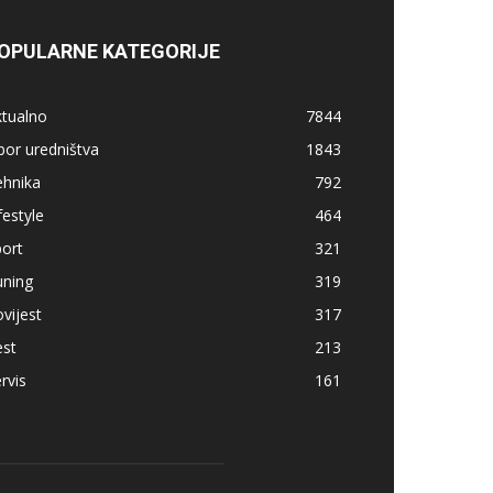
OPULARNE KATEGORIJE
ktualno
7844
bor uredništva
1843
ehnika
792
festyle
464
ort
321
uning
319
vijest
317
est
213
rvis
161