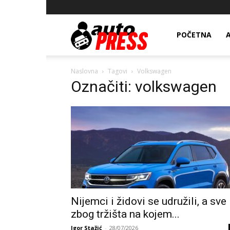
AutopressHR
POČETNA
Naslovna
Tagovi
Volkswagen
Označiti: volkswagen
Nijemci i židovi se udružili, a sve
zbog tržišta na kojem...
Igor Stažić
-
28/07/2026