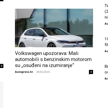
T
(
ni
Au
1
f
Au
Volkswagen upozorava: Mali
automobili s benzinskim motorom
su „osuđeni na izumiranje“
B
0
o
Autopress.hr
-
28/02/2026
0
Kr