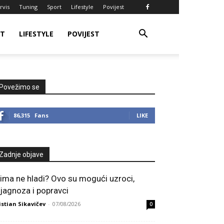
rvis
Tuning
Sport
Lifestyle
Povijest
RT
LIFESTYLE
POVIJEST
Povežimo se
86,315
Fans
LIKE
Zadnje objave
lima ne hladi? Ovo su mogući uzroci,
ijagnoza i popravci
istian Sikavičev
-
07/08/2026
0