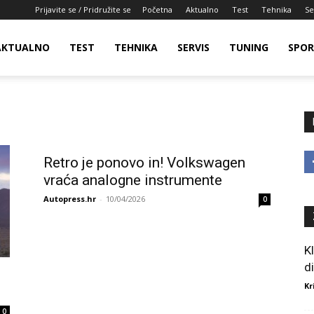
Prijavite se / Pridružite se
Početna
Aktualno
Test
Tehnika
Se
AKTUALNO
TEST
TEHNIKA
SERVIS
TUNING
SPO
Retro je ponovo in! Volkswagen
vraća analogne instrumente
Autopress.hr
-
10/04/2026
0
K
d
Kr
0