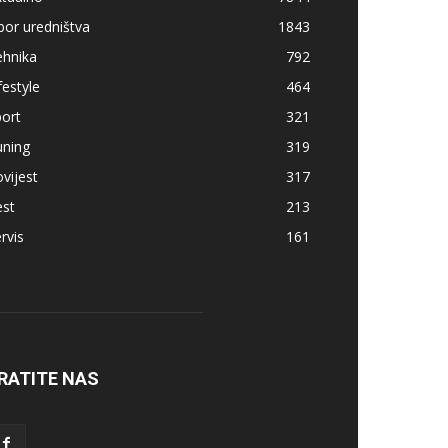
bor uredništva
1843
ehnika
792
festyle
464
ort
321
uning
319
vijest
317
est
213
rvis
161
RATITE NAS