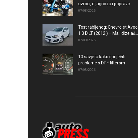
uzroci, dijagnoza i popravci
07/08/2026
Test rabljenog: Chevrolet Aveo
1.3 D LT (2012.) – Mali dizelaš...
07/08/2026
10 savjeta kako spriječiti
probleme s DPF filterom
07/08/2026