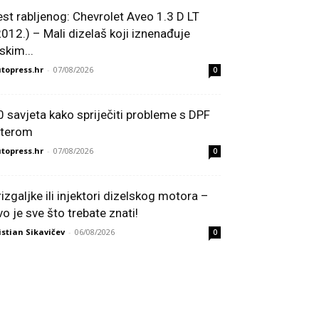
est rabljenog: Chevrolet Aveo 1.3 D LT
2012.) – Mali dizelaš koji iznenađuje
skim...
topress.hr
-
07/08/2026
0
0 savjeta kako spriječiti probleme s DPF
ilterom
topress.hr
-
07/08/2026
0
rizgaljke ili injektori dizelskog motora –
vo je sve što trebate znati!
istian Sikavičev
-
06/08/2026
0