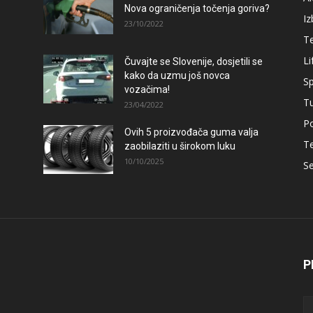
Nova ograničenja točenja goriva?
Iz
23/10/2022
T
Li
Čuvajte se Slovenije, dosjetili se
kako da uzmu još novca
Sp
vozačima!
T
23/04/2022
Po
Ovih 5 proizvođača guma valja
T
zaobilaziti u širokom luku
10/10/2025
Se
P