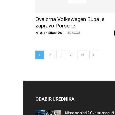
Ova crna Volkswagen Buba je
zapravo Porsche
Kristian Sikavičev
-
13/06/2025
...
1
2
3
73
ODABIR UREDNIKA
Klima ne hladi? Ovo su mogući