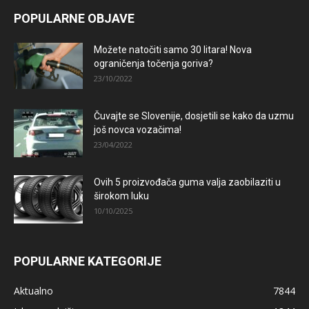
POPULARNE OBJAVE
Možete natočiti samo 30 litara! Nova
ograničenja točenja goriva?
23/10/2022
Čuvajte se Slovenije, dosjetili se kako da uzmu
još novca vozačima!
23/04/2022
Ovih 5 proizvođača guma valja zaobilaziti u
širokom luku
10/10/2025
POPULARNE KATEGORIJE
Aktualno
7844