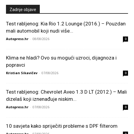
Zadnje objave
Test rabljenog: Kia Rio 1.2 Lounge (2016.) – Pouzdan
mali automobil koji nudi više...
Autopress.hr
-
08/08/2026
0
Klima ne hladi? Ovo su mogući uzroci, dijagnoza i
popravci
Kristian Sikavičev
-
07/08/2026
0
Test rabljenog: Chevrolet Aveo 1.3 D LT (2012.) – Mali
dizelaš koji iznenađuje niskim...
Autopress.hr
-
07/08/2026
0
10 savjeta kako spriječiti probleme s DPF filterom
Autopress.hr
-
07/08/2026
0