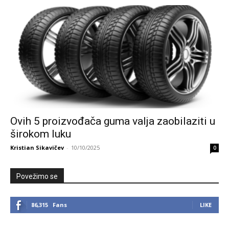
Ovih 5 proizvođača guma valja zaobilaziti u
širokom luku
Kristian Sikavičev
-
10/10/2025
0
Povežimo se
86,315
Fans
LIKE