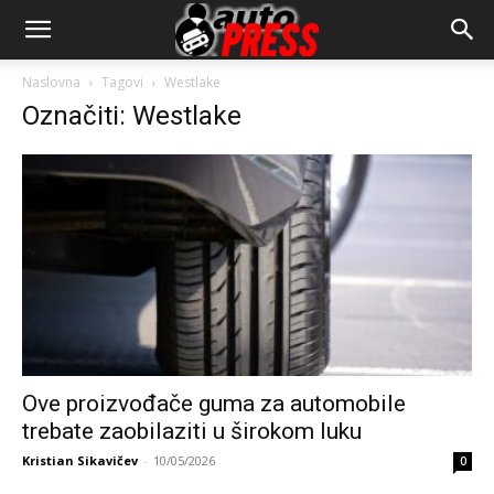
AutopressHR
Naslovna
Tagovi
Westlake
Označiti: Westlake
Ove proizvođače guma za automobile
trebate zaobilaziti u širokom luku
Kristian Sikavičev
-
10/05/2026
0