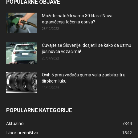
POPULARNE OBJAVE
Možete natočiti samo 30 litara! Nova
ograničenja točenja goriva?
23/10/2022
Čuvajte se Slovenije, dosjetili se kako da uzmu
još novca vozačima!
23/04/2022
Ovih 5 proizvođača guma valja zaobilaziti u
širokom luku
10/10/2025
POPULARNE KATEGORIJE
Aktualno
7844
Izbor uredništva
1842