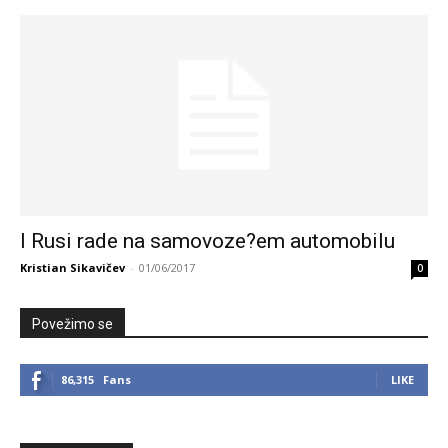
I Rusi rade na samovoze?em automobilu
Kristian Sikavičev
-
01/06/2017
0
Povežimo se
86,315
Fans
LIKE