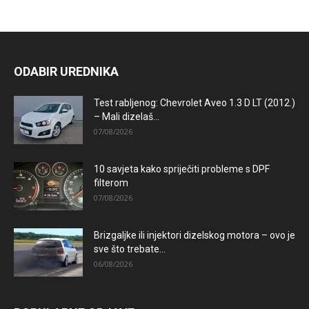
ODABIR UREDNIKA
Test rabljenog: Chevrolet Aveo 1.3 D LT (2012.)
– Mali dizelaš...
07/08/2026
10 savjeta kako spriječiti probleme s DPF
filterom
07/08/2026
Brizgaljke ili injektori dizelskog motora – ovo je
sve što trebate...
06/08/2026