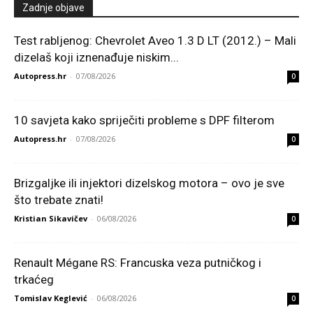
Zadnje objave
Test rabljenog: Chevrolet Aveo 1.3 D LT (2012.) – Mali
dizelaš koji iznenađuje niskim...
Autopress.hr
-
07/08/2026
0
10 savjeta kako spriječiti probleme s DPF filterom
Autopress.hr
-
07/08/2026
0
Brizgaljke ili injektori dizelskog motora – ovo je sve
što trebate znati!
Kristian Sikavičev
-
06/08/2026
0
Renault Mégane RS: Francuska veza putničkog i
trkaćeg
Tomislav Keglević
-
06/08/2026
0