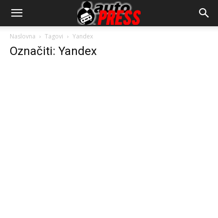
AutopressHR
Naslovna
Tagovi
Yandex
Označiti: Yandex