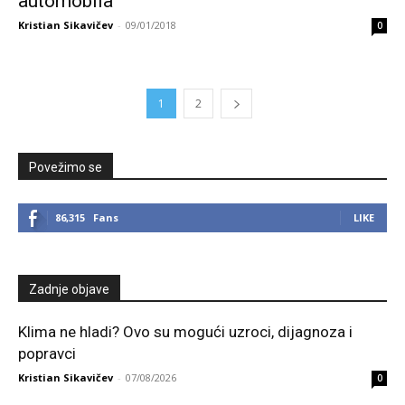
automobila
Kristian Sikavičev
-
09/01/2018
0
1
2
Povežimo se
86,315
Fans
LIKE
Zadnje objave
Klima ne hladi? Ovo su mogući uzroci, dijagnoza i
popravci
Kristian Sikavičev
-
07/08/2026
0