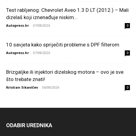
Test rabljenog: Chevrolet Aveo 1.3 D LT (2012.) – Mali
dizelaš koji iznenađuje niskim...
Autopress.hr
-
07/08/2026
0
10 savjeta kako spriječiti probleme s DPF filterom
Autopress.hr
-
07/08/2026
0
Brizgaljke ili injektori dizelskog motora – ovo je sve
što trebate znati!
Kristian Sikavičev
-
06/08/2026
0
ODABIR UREDNIKA