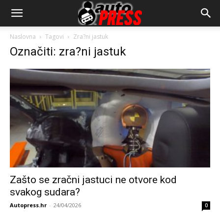
AutopressHR
Naslovna
Tagovi
Zra?ni jastuk
Označiti: zra?ni jastuk
Zašto se zračni jastuci ne otvore kod
svakog sudara?
Autopress.hr
-
24/04/2026
0