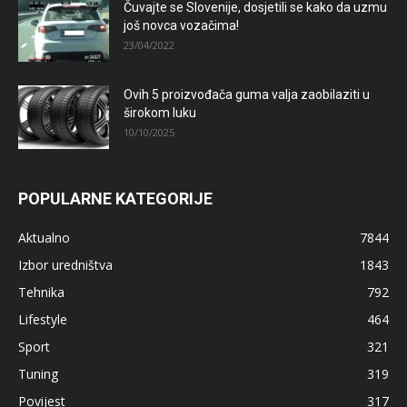
Čuvajte se Slovenije, dosjetili se kako da uzmu
još novca vozačima!
23/04/2022
Ovih 5 proizvođača guma valja zaobilaziti u
širokom luku
10/10/2025
POPULARNE KATEGORIJE
Aktualno
7844
Izbor uredništva
1843
Tehnika
792
Lifestyle
464
Sport
321
Tuning
319
Povijest
317