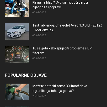
Klima ne hladi? Ovo su mogući uzroci,
dijagnoza i popravci
07/08/2026
Test rabljenog: Chevrolet Aveo 1.3 D LT (2012.)
– Mali dizelaš...
07/08/2026
10 savjeta kako spriječiti probleme s DPF
filterom
07/08/2026
POPULARNE OBJAVE
Možete natočiti samo 30 litara! Nova
ograničenja točenja goriva?
23/10/2022