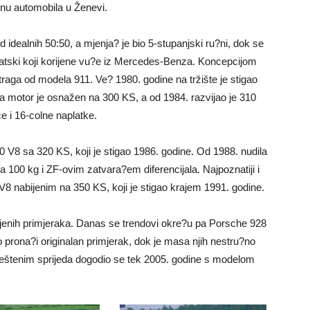
onu automobila u Ženevi.
idealnih 50:50, a mjenja? je bio 5-stupanjski ru?ni, dok se
omatski koji korijene vu?e iz Mercedes-Benza. Koncepcijom
raga od modela 911. Ve? 1980. godine na tržište je stigao
 motor je osnažen na 300 KS, a od 1984. razvijao je 310
e i 16-colne naplatke.
0 V8 sa 320 KS, koji je stigao 1986. godine. Od 1988. nudila
00 kg i ZF-ovim zatvara?em diferencijala. Najpoznatiji i
8 nabijenim na 350 KS, koji je stigao krajem 1991. godine.
bljenih primjeraka. Danas se trendovi okre?u pa Porsche 928
eško prona?i originalan primjerak, dok je masa njih nestru?no
eštenim sprijeda dogodio se tek 2005. godine s modelom