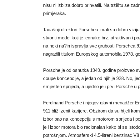
nisu ni izbliza dobro prihvatili. Na tržištu se 
primjeraka.
Tadašnji direktori Porschea imali su dobru vizij
stvoriti model koji je jednako brz, atraktivan i 
na neki na?in ispravlja sve grubosti Porschea 9
nagradili titulom Europskog automobila 1978. go
Porsche je od osnutka 1949. godine proizveo sv
coupe koncepcije, a jedan od njih je 928. No, jedi
smješten sprijeda, a ujedno je i prvi Porsche u 
Ferdinand Porsche i njegov glavni menadžer Er
911 bliži zenit karijere. Obzirom da su htjeli k
izbor pao na koncepciju s motorom sprijeda i pog
je i izbor motora bio racionalan kako bi se ist
potrošnjom. Atmosferski 4.5-litreni benzinac V