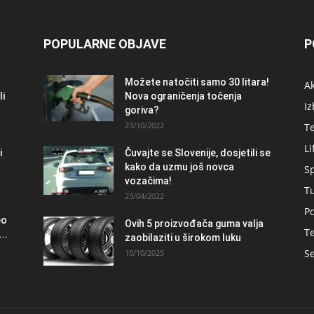
POPULARNE OBJAVE
P
Možete natočiti samo 30 litara!
A
li
Nova ograničenja točenja
Iz
goriva?
23/10/2022
T
Li
i
Čuvajte se Slovenije, dosjetili se
kako da uzmu još novca
S
vozačima!
T
23/04/2022
Po
eo
Ovih 5 proizvođača guma valja
Te
..
zaobilaziti u širokom luku
Se
10/10/2025