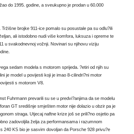
zadržao do 1995. godine, a sveukupno je prodan u 60.000
u. Tržišne brojke 911-ice pomalo su posustale pa su odlu?ili
poželjan, ali istodobno nudi više komfora, luksuza i opreme te
11 u svakodnevnoj vožnji. Novinari su njihovu viziju
dine.
ega sedam modela s motorom sprijeda. ?etiri od njih su
ni je model u povijesti koji je imao 8-cilindri?ni motor
povijesti s motorom V8.
nst Fuhrmann prevarili su se u predvi?anjima da se modelu
omforan GT središnje smješten motor nije dolazio u obzir pa je
onom straga. Utjecaj naftne krize još se prili?no osjetio pa
odobno zadovoljila želja za performansama i razumnom
8 s 240 KS bio je sasvim dovoljan da Porsche 928 privu?e