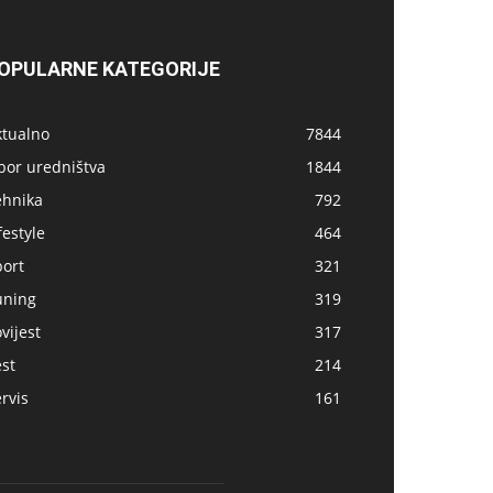
OPULARNE KATEGORIJE
ktualno
7844
bor uredništva
1844
ehnika
792
festyle
464
port
321
uning
319
vijest
317
st
214
rvis
161