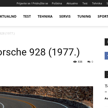
Prijavite se / Pridružite se
Početna
Aktualno
Test
Tehnika
S
KTUALNO
TEST
TEHNIKA
SERVIS
TUNING
SPOR
928 (1977.)
orsche 928 (1977.)
838
0
T
–
Au