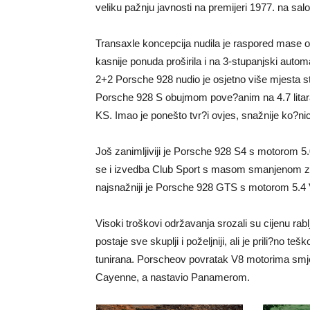
veliku pažnju javnosti na premijeri 1977. na sal
Transaxle koncepcija nudila je raspored mase od 
kasnije ponuda proširila i na 3-stupanjski aut
2+2 Porsche 928 nudio je osjetno više mjesta st
Porsche 928 S obujmom pove?anim na 4.7 litara
KS. Imao je ponešto tvr?i ovjes, snažnije ko?nic
Još zanimljiviji je Porsche 928 S4 s motorom 5.
se i izvedba Club Sport s masom smanjenom za 1
najsnažniji je Porsche 928 GTS s motorom 5.4 V
Visoki troškovi održavanja srozali su cijenu ra
postaje sve skuplji i poželjniji, ali je prili?no t
tunirana. Porscheov povratak V8 motorima smj
Cayenne, a nastavio Panamerom.