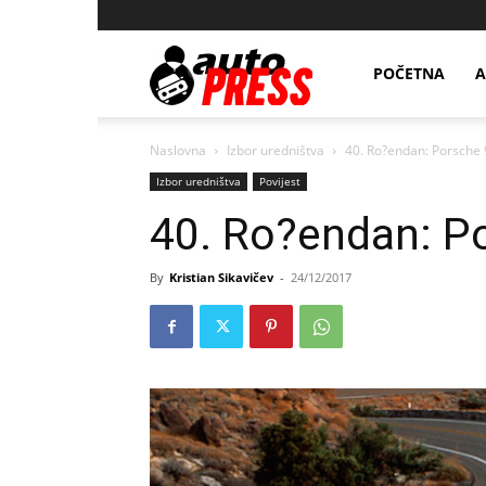
AutopressHR
POČETNA
A
Naslovna
Izbor uredništva
40. Ro?endan: Porsche 
Izbor uredništva
Povijest
40. Ro?endan: P
By
Kristian Sikavičev
-
24/12/2017