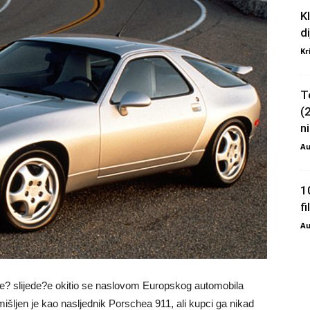
K
d
Kr
T
(
ni
Au
1
f
Au
 ve? slijede?e okitio se naslovom Europskog automobila
išljen je kao nasljednik Porschea 911, ali kupci ga nikad