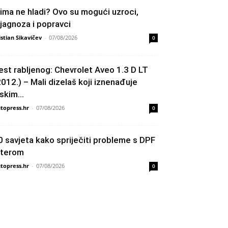
lima ne hladi? Ovo su mogući uzroci,
ijagnoza i popravci
istian Sikavičev
-
07/08/2026
0
est rabljenog: Chevrolet Aveo 1.3 D LT
2012.) – Mali dizelaš koji iznenađuje
skim...
topress.hr
-
07/08/2026
0
0 savjeta kako spriječiti probleme s DPF
ilterom
topress.hr
-
07/08/2026
0