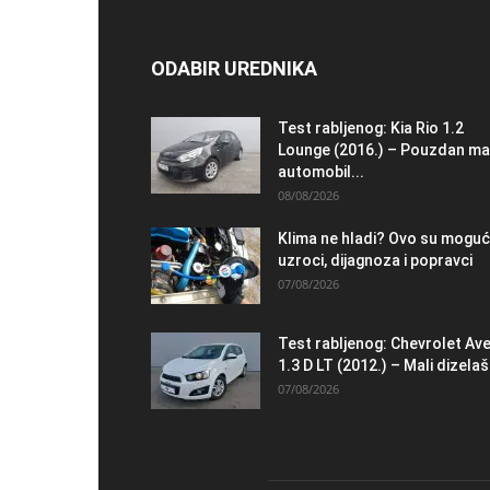
ODABIR UREDNIKA
Test rabljenog: Kia Rio 1.2
Lounge (2016.) – Pouzdan ma
automobil...
08/08/2026
Klima ne hladi? Ovo su moguć
uzroci, dijagnoza i popravci
07/08/2026
Test rabljenog: Chevrolet Av
1.3 D LT (2012.) – Mali dizelaš.
07/08/2026