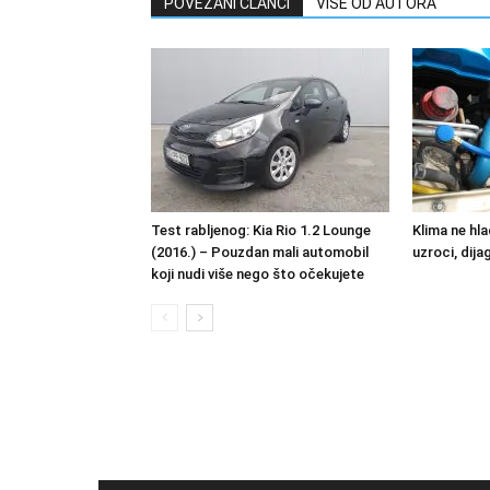
POVEZANI ČLANCI
VIŠE OD AUTORA
Test rabljenog: Kia Rio 1.2 Lounge
Klima ne hl
(2016.) – Pouzdan mali automobil
uzroci, dija
koji nudi više nego što očekujete