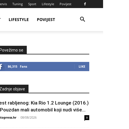
ervis
Tuning
Sport
Lifestyle
Povijest
T
LIFESTYLE
POVIJEST
Povežimo se
86,315
Fans
LIKE
Zadnje objave
est rabljenog: Kia Rio 1.2 Lounge (2016.)
 Pouzdan mali automobil koji nudi više...
topress.hr
-
08/08/2026
0