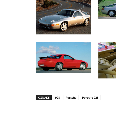
OZNAKE
928
Porsche
Porsche 928