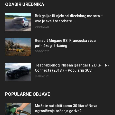
ODABIR UREDNIKA
Brizgaljke ili injektori dizelskog motora –
ovo je sve što trebate...
06/08/2026
Renault Mégane RS: Francuska veza
putničkog i trkaćeg
06/08/2026
Test rabljenog: Nissan Qashqai 1.2 DIG-T N-
Connecta (2018.) – Popularni SUV...
06/08/2026
POPULARNE OBJAVE
Možete natočiti samo 30 litara! Nova
ograničenja točenja goriva?