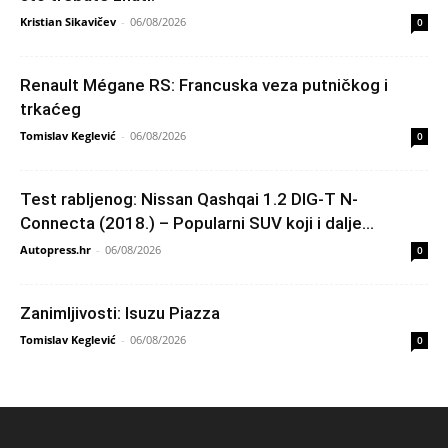
Kristian Sikavičev
-
06/08/2026
0
Renault Mégane RS: Francuska veza putničkog i
trkaćeg
Tomislav Keglević
-
06/08/2026
0
Test rabljenog: Nissan Qashqai 1.2 DIG-T N-
Connecta (2018.) – Popularni SUV koji i dalje...
Autopress.hr
-
06/08/2026
0
Zanimljivosti: Isuzu Piazza
Tomislav Keglević
-
06/08/2026
0