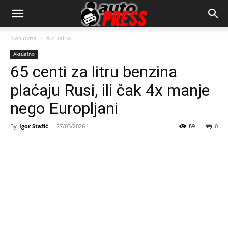
AutopressHR
Naslovna
Aktualno
Aktualno
65 centi za litru benzina
plaćaju Rusi, ili čak 4x manje
nego Europljani
By
Igor Stažić
-
27/03/2026
89
0