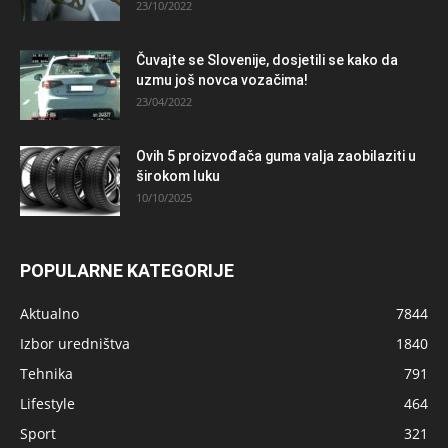
23/10/2022
Čuvajte se Slovenije, dosjetili se kako da
uzmu još novca vozačima!
23/04/2022
Ovih 5 proizvođača guma valja zaobilaziti u
širokom luku
10/10/2025
POPULARNE KATEGORIJE
Aktualno
7844
Izbor uredništva
1840
Tehnika
791
Lifestyle
464
Sport
321