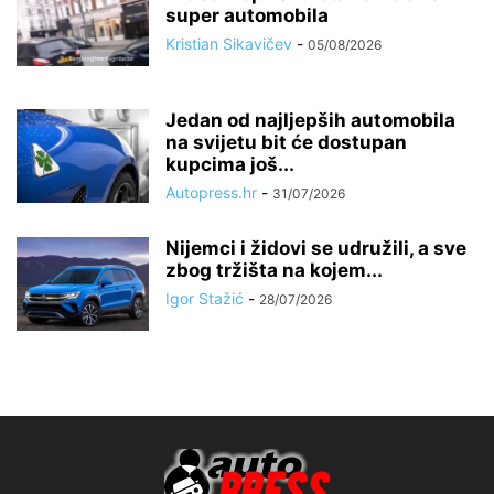
super automobila
Kristian Sikavičev
-
05/08/2026
Jedan od najljepših automobila
na svijetu bit će dostupan
kupcima još...
Autopress.hr
-
31/07/2026
Nijemci i židovi se udružili, a sve
zbog tržišta na kojem...
Igor Stažić
-
28/07/2026