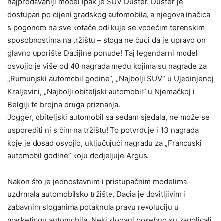
najprodavaniji model ipak je SUV Duster. Duster je
dostupan po cijeni gradskog automobila, a njegova inačica
s pogonom na sve kotače odlikuje se vodećim terenskim
sposobnostima na tržištu – stoga ne čudi da je upravo on
glavno uporište Dacijine ponude! Taj legendarni model
osvojio je više od 40 nagrada među kojima su nagrade za
„Rumunjski automobil godine”, „Najbolji SUV” u Ujedinjenoj
Kraljevini, „Najbolji obiteljski automobil” u Njemačkoj i
Belgiji te brojna druga priznanja.
Jogger, obiteljski automobil sa sedam sjedala, ne može se
usporediti ni s čim na tržištu! To potvrđuje i 13 nagrada
koje je dosad osvojio, uključujući nagradu za „Francuski
automobil godine” koju dodjeljuje Argus.
Nakon što je jednostavnim i pristupačnim modelima
uzdrmala automobilsko tržište, Dacia je dovitljivim i
zabavnim sloganima potaknula pravu revoluciju u
marketingu automobila. Neki slogani posebno su zagolicali