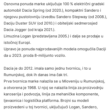
Osnovna ponuda marke uključuje 100 % električni gradski
automobil Dacia Spring (od 2020.), kompaktni Sandero i
njegovu pustolovniju izvedbu Sandero Stepway (od 2008.),
Daciju Duster SUV (od 2010.) i obiteljski sedmerosjed
Dacia Jogger (od kraja 2021.).
Limuzina Logan (predstavljena 2005.) i dalje se prodaje u
istočnoj Europi.
Upravo je ponuda najprodavanijih modela omogućila Daciji
da u 2023. proda 8-milijunto vozilo.
Dacia je do 2012. imala samo jednu tvornicu, i to u
Rumunjskoj, dok ih danas ima čak tri.
Prva tvornica marke nalazila se u Mioveniju u Rumunjskoj,
a otvorena je 1968. U njoj se nalazila linija za proizvodnju
karoserija i podvozja, linija za mehaničke komponente,
ljevaonica i logistička platforma. Brojni su modeli
proizvedeni u toj tvornici, uključujući Logan, Sandero,