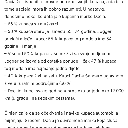
Dacia želi ispuniti osnovne potrebe svojih kupaca, a da bi u
tome uspjela, mora ih dobro razumjeti. U nastavku
donosimo nekoliko detalja o kupcima marke Dacia:
– 66 % kupaca su muškarci
– 50 % kupaca staro je između 55 i 74 godine. Jogger
privlači mlađe kupce: 55 % kupaca tog modela ima 54
godine ili manje
– Više od 50 % kupaca više ne živi sa svojom djecom.
Jogger se izdvaja od ostatka ponude – čak 47 % kupaca
tog modela ima najmanje jedno dijete
– 40 % kupaca živi na selu. Kupci Dacije Sandero uglavnom
žive u ruralnim područjima (50 %)
– Dacijini kupci svake godine u prosjeku prijeđu oko 12.000
km (u gradu i na seoskim cestama).
Činjenica je da se očekivanja i navike kupaca automobila
mijenjaju. Srećom, Dacia je suvremena marka koja sluša
svoje kupce i spremno odgovara na buduće zahtjeve