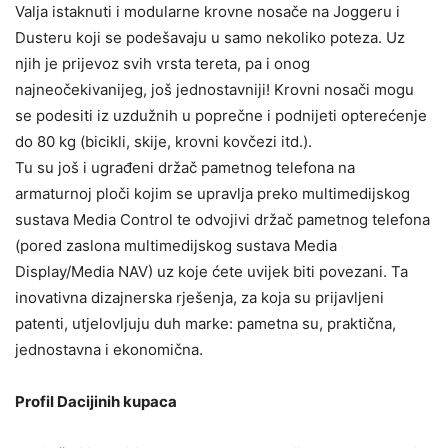
Valja istaknuti i modularne krovne nosače na Joggeru i
Dusteru koji se podešavaju u samo nekoliko poteza. Uz
njih je prijevoz svih vrsta tereta, pa i onog
najneočekivanijeg, još jednostavniji! Krovni nosači mogu
se podesiti iz uzdužnih u poprečne i podnijeti opterećenje
do 80 kg (bicikli, skije, krovni kovčezi itd.).
Tu su još i ugrađeni držač pametnog telefona na
armaturnoj ploči kojim se upravlja preko multimedijskog
sustava Media Control te odvojivi držač pametnog telefona
(pored zaslona multimedijskog sustava Media
Display/Media NAV) uz koje ćete uvijek biti povezani. Ta
inovativna dizajnerska rješenja, za koja su prijavljeni
patenti, utjelovljuju duh marke: pametna su, praktična,
jednostavna i ekonomična.
Profil Dacijinih kupaca