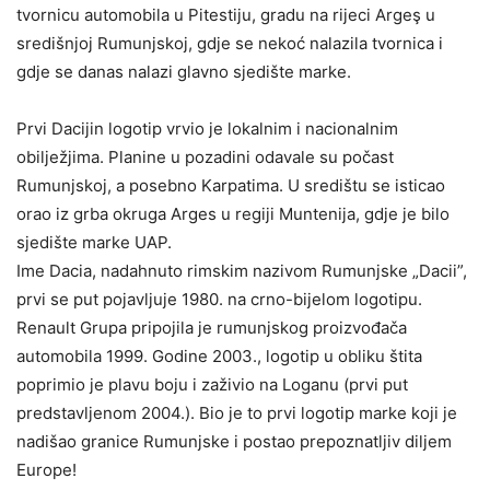
tvornicu automobila u Pitestiju, gradu na rijeci Argeş u
središnjoj Rumunjskoj, gdje se nekoć nalazila tvornica i
gdje se danas nalazi glavno sjedište marke.
Prvi Dacijin logotip vrvio je lokalnim i nacionalnim
obilježjima. Planine u pozadini odavale su počast
Rumunjskoj, a posebno Karpatima. U središtu se isticao
orao iz grba okruga Arges u regiji Muntenija, gdje je bilo
sjedište marke UAP.
Ime Dacia, nadahnuto rimskim nazivom Rumunjske „Dacii”,
prvi se put pojavljuje 1980. na crno-bijelom logotipu.
Renault Grupa pripojila je rumunjskog proizvođača
automobila 1999. Godine 2003., logotip u obliku štita
poprimio je plavu boju i zaživio na Loganu (prvi put
predstavljenom 2004.). Bio je to prvi logotip marke koji je
nadišao granice Rumunjske i postao prepoznatljiv diljem
Europe!