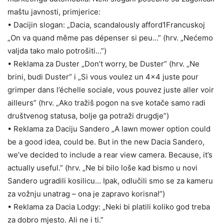
maštu javnosti, primjerice:
• Dacijin slogan: „Dacia, scandalously afford1Francuskoj
„On va quand même pas dépenser si peu…” (hrv. „Nećemo
valjda tako malo potrošiti…”)
• Reklama za Duster „Don’t worry, be Duster” (hrv. „Ne
brini, budi Duster” i „Si vous voulez un 4×4 juste pour
grimper dans l’échelle sociale, vous pouvez juste aller voir
ailleurs” (hrv. „Ako tražiš pogon na sve kotače samo radi
društvenog statusa, bolje ga potraži drugdje”)
• Reklama za Daciju Sandero „A lawn mower option could
be a good idea, could be. But in the new Dacia Sandero,
we’ve decided to include a rear view camera. Because, it’s
actually useful.” (hrv. „Ne bi bilo loše kad bismo u novi
Sandero ugradili kosilicu… Ipak, odlučili smo se za kameru
za vožnju unatrag – ona je zapravo korisna!”)
• Reklama za Dacia Lodgy: „Neki bi platili koliko god treba
za dobro mjesto. Ali ne i ti.”