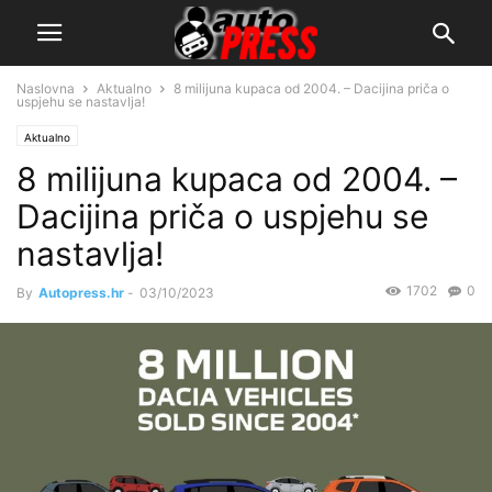
Naslovna
Aktualno
8 milijuna kupaca od 2004. – Dacijina priča o
uspjehu se nastavlja!
Aktualno
8 milijuna kupaca od 2004. –
Dacijina priča o uspjehu se
nastavlja!
1702
0
By
Autopress.hr
-
03/10/2023