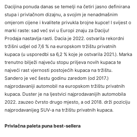
Dacijina ponuda danas se temelji na četiri jasno definirana
stupa i privlačnom dizajnu, a svojim je nenadmašnim
omjerom cijene i kvalitete privukla brojne kupce! I svijest o
marki raste: sad već svi u Europi znaju za Daciju!
Prodaja nastavlja rasti. Dacia je 2022. ostvarila rekordni
tržišni udjel od 7,6 % na europskom tržištu privatnih
kupaca (u usporedbi sa 6,2 % koje je ostvarila 2021.). Marka
trenutno bilježi najveću stopu priljeva novih kupaca te
najveći rast vjernosti postojećih kupaca na tržištu.
Sandero je već šestu godinu zaredom (od 2017.)
najprodavaniji automobil na europskom tržištu privatnih
kupaca. Duster je na ljestvici najprodavanijih automobila
2022. zauzeo čvrsto drugo mjesto, a od 2018. drži poziciju
najprodavanijeg SUV-a na tržištu privatnih kupaca.
Privlačna paleta puna best-sellera