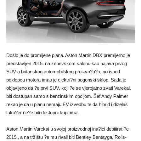
Došlo je do promijene plana. Aston Martin DBX premijerno je
predstavljen 2015. na ženevskom salonu kao najava prvog
SUV-a britanskog automobilskog proizvo?a?a, no ispod
poklopca motora imao je elektri?ni pogonski sklop. Sada je
objavljeno da ?e prvi SUV, koji ?e se vjerojatno zvati Varekai,
biti dostupan samo s benzinskim opcijom. Šef Andy Palmer
rekao je da u planu nemaju EV izvedbu te da hibrid i dizelaš
tako?er ne?e biti dostupni kupcima.
Aston Martin Varekai u svojoj proizvodnoj ina?ici debitirat ?e
2019., a na tržištu ?e mu rivali biti Bentley Bentayga, Rolls-