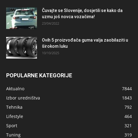
Čuvajte se Slovenije, dosjetili se kako da
uzmu još novca vozačima!
23/04/2022
Ovih 5 proizvođača guma valja zaobilaziti u
širokom luku
10/10/2025
POPULARNE KATEGORIJE
Aktualno
7844
Izbor uredništva
1843
Tehnika
792
Lifestyle
464
Sport
321
Tuning
319