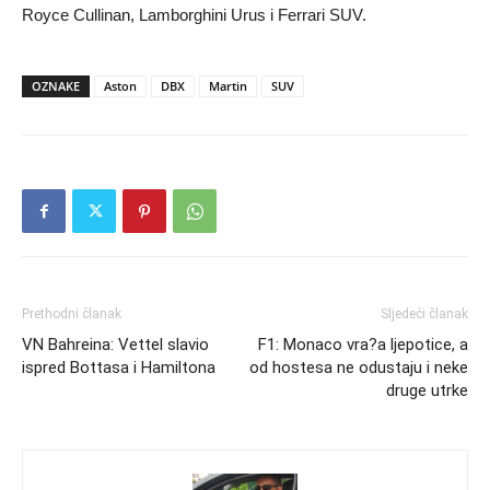
Royce Cullinan, Lamborghini Urus i Ferrari SUV.
OZNAKE
Aston
DBX
Martin
SUV
Prethodni članak
Sljedeći članak
VN Bahreina: Vettel slavio
F1: Monaco vra?a ljepotice, a
ispred Bottasa i Hamiltona
od hostesa ne odustaju i neke
druge utrke