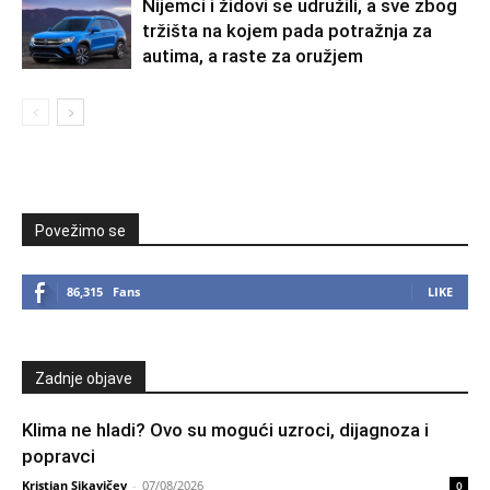
Nijemci i židovi se udružili, a sve zbog
tržišta na kojem pada potražnja za
autima, a raste za oružjem
Povežimo se
86,315
Fans
LIKE
Zadnje objave
Klima ne hladi? Ovo su mogući uzroci, dijagnoza i
popravci
Kristian Sikavičev
-
07/08/2026
0