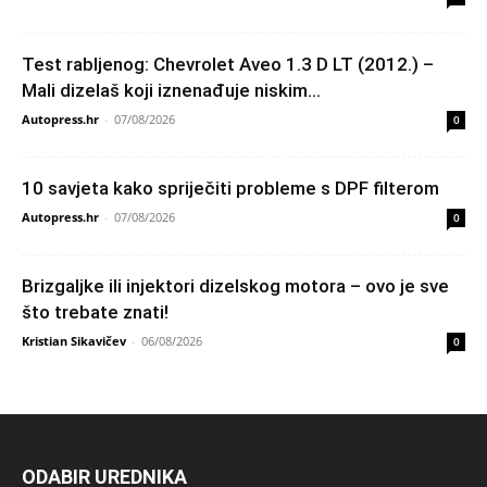
Test rabljenog: Chevrolet Aveo 1.3 D LT (2012.) –
Mali dizelaš koji iznenađuje niskim...
Autopress.hr
-
07/08/2026
0
10 savjeta kako spriječiti probleme s DPF filterom
Autopress.hr
-
07/08/2026
0
Brizgaljke ili injektori dizelskog motora – ovo je sve
što trebate znati!
Kristian Sikavičev
-
06/08/2026
0
ODABIR UREDNIKA