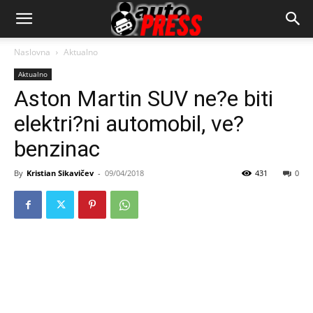
AutopressHR
Naslovna
Aktualno
Aktualno
Aston Martin SUV ne?e biti
elektri?ni automobil, ve?
benzinac
By
Kristian Sikavičev
-
09/04/2018
431
0