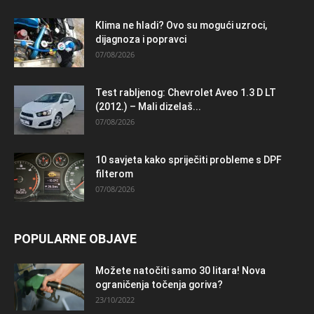
Klima ne hladi? Ovo su mogući uzroci,
dijagnoza i popravci
07/08/2026
Test rabljenog: Chevrolet Aveo 1.3 D LT
(2012.) – Mali dizelaš...
07/08/2026
10 savjeta kako spriječiti probleme s DPF
filterom
07/08/2026
POPULARNE OBJAVE
Možete natočiti samo 30 litara! Nova
ograničenja točenja goriva?
23/10/2022