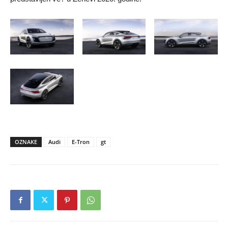
OZNAKE
Audi
E-Tron
gt