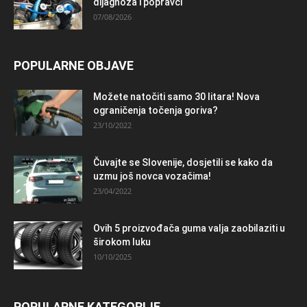
dijagnoza i popravci
07/08/2026
POPULARNE OBJAVE
Možete natočiti samo 30 litara! Nova
ograničenja točenja goriva?
23/10/2022
Čuvajte se Slovenije, dosjetili se kako da
uzmu još novca vozačima!
23/04/2022
Ovih 5 proizvođača guma valja zaobilaziti u
širokom luku
10/10/2025
POPULARNE KATEGORIJE