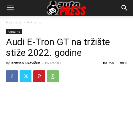
AutopressHR
Naslovna
Aktualno
Aktualno
Audi E-Tron GT na tržište
stiže 2022. godine
By
Kristian Sikavičev
-
19/12/2017
358
0