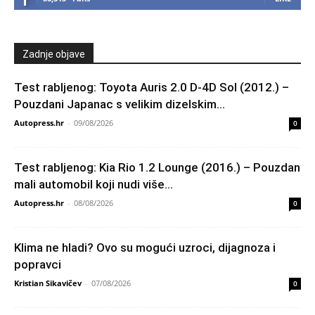
Zadnje objave
Test rabljenog: Toyota Auris 2.0 D-4D Sol (2012.) –
Pouzdani Japanac s velikim dizelskim...
Autopress.hr
-
09/08/2026
0
Test rabljenog: Kia Rio 1.2 Lounge (2016.) – Pouzdan
mali automobil koji nudi više...
Autopress.hr
-
08/08/2026
0
Klima ne hladi? Ovo su mogući uzroci, dijagnoza i
popravci
Kristian Sikavičev
-
07/08/2026
0