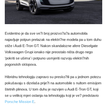
Evidentno je da sve ve?i broj proizvo?a?a automobila
najavljuje potpun prelazak na elektri?ne modela pa u tom duhu
stiže i Audi E-Tron GT. Nakon skandalozne afere Dieselgate
Volkswagen Grupi ionako nije preostalo ništa drugo nego
‘pokriti se ušima’ i potpuno usmjeriti razvoju elektri?nih
pogonskih sklopova.
Hibridnu tehnologiju zapravo su presko?ili pa u jednom potezu
pokušavaju s dizelaša prije?i na automobile s nultom emisijom
štetnih plinova. U tom duhu je razvijen u Audi E-Tron GT, koji
se u velikoj mjeri oslanja na tehnologiju koji je ve? predstavio
Porsche Mission E
.