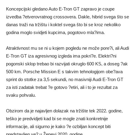
Koncepcijski gledano Auto E-Tron GT zapravo je coupe
izvedba ?etverovratnog crossovera. Dakle, hibrid svega što se
danas traži na tržištu i koktel svega što bi se kroz nekoliko
godina moglo svidjeti kupcima, pogotovo mla?ima.
Atraktivnost mu se ni u kojem pogledu ne može pore?i, ali Audi
E-Tron GT iza agresivnog izgleda ima pokri?e. Elektri?ni
pogonski sklop trebao bi razvijati okruglo 600 KS, a doseg ?ak
500 km. Porsche Mission E s takvim tehnologijom obe?ava
sprint do stotke za 3,5 sekundi, no masivniji Audi E-Tron GT
za isti zadatak trebat ?e gotovo ?etiri, ali i to je rezultat za
svaku pohvalu.
Obzirom da je najavljen dolazak na tržište tek 2022. godine,
teško je predvidjeti kad bi se mogle znati konkretnije
informacije, ali sigurno je kako ?e ozbiljan koncept biti
predstavljen ve? u Ženevi 2020. godine.