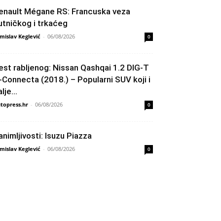
enault Mégane RS: Francuska veza
utničkog i trkaćeg
mislav Keglević
-
06/08/2026
0
est rabljenog: Nissan Qashqai 1.2 DIG-T
-Connecta (2018.) – Popularni SUV koji i
lje...
topress.hr
-
06/08/2026
0
animljivosti: Isuzu Piazza
mislav Keglević
-
06/08/2026
0