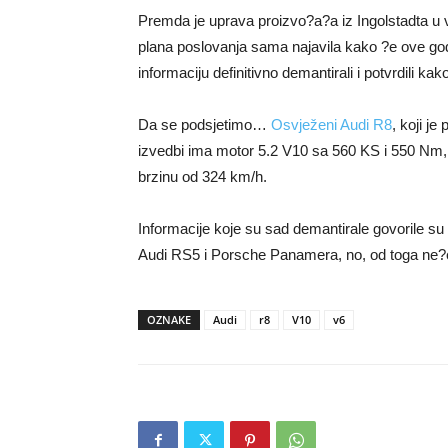
Premda je uprava proizvo?a?a iz Ingolstadta u v
plana poslovanja sama najavila kako ?e ove god
informaciju definitivno demantirali i potvrdili k
Da se podsjetimo…
Osvježeni Audi R8
, koji j
izvedbi ima motor 5.2 V10 sa 560 KS i 550 Nm, 
brzinu od 324 km/h.
Informacije koje su sad demantirale govorile s
Audi RS5 i Porsche Panamera, no, od toga ne?e 
OZNAKE
Audi
r8
V10
v6