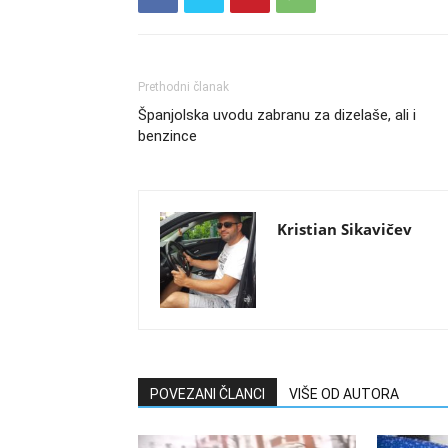
Prethodni članak
Španjolska uvodu zabranu za dizelaše, ali i
benzince
Kristian Sikavičev
POVEZANI ČLANCI
VIŠE OD AUTORA