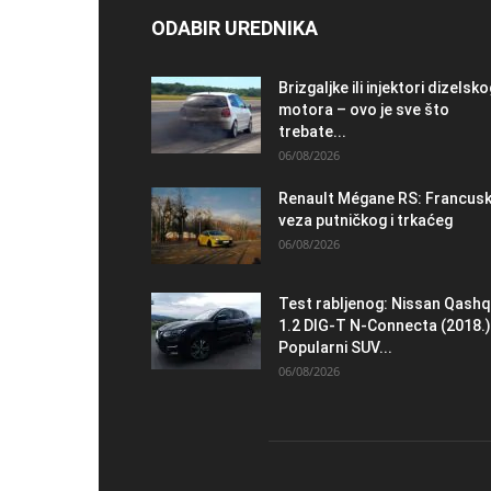
ODABIR UREDNIKA
Brizgaljke ili injektori dizelsk
motora – ovo je sve što
trebate...
06/08/2026
Renault Mégane RS: Francus
veza putničkog i trkaćeg
06/08/2026
Test rabljenog: Nissan Qashq
1.2 DIG-T N-Connecta (2018.)
Popularni SUV...
06/08/2026