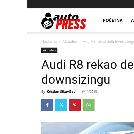
AutopressHR
POČETNA
A
Naslovna
Aktualno
Audi R8 rekao definitivno zbo
Aktualno
Audi R8 rekao de
downsizingu
By
Kristian Sikavičev
-
16/11/2018