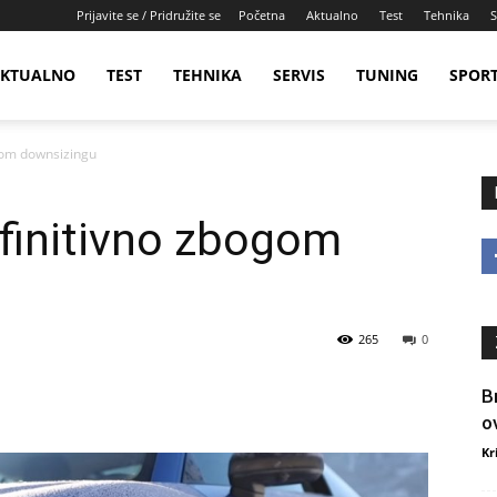
Prijavite se / Pridružite se
Početna
Aktualno
Test
Tehnika
S
KTUALNO
TEST
TEHNIKA
SERVIS
TUNING
SPOR
gom downsizingu
finitivno zbogom
265
0
B
o
Kr