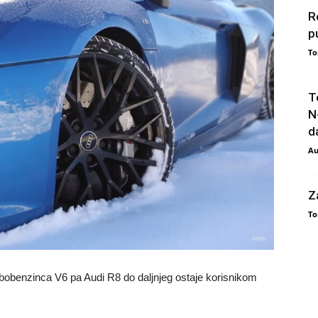
R
p
To
T
N
da
Au
Z
To
bobenzinca V6 pa Audi R8 do daljnjeg ostaje korisnikom