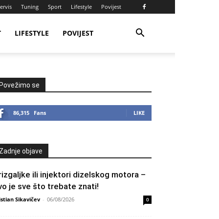
ervis
Tuning
Sport
Lifestyle
Povijest
T
LIFESTYLE
POVIJEST
Povežimo se
86,315
Fans
LIKE
Zadnje objave
rizgaljke ili injektori dizelskog motora –
vo je sve što trebate znati!
istian Sikavičev
-
06/08/2026
0