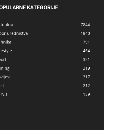
OPULARNE KATEGORIJE
ktualno
7844
bor uredništva
1840
ehnika
791
festyle
464
port
321
uning
319
vijest
317
st
212
rvis
159