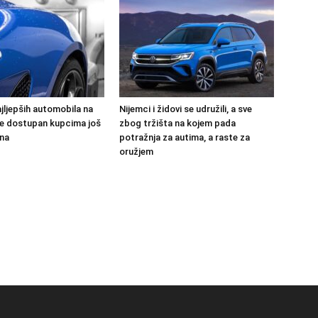
jljepših automobila na
Nijemci i židovi se udružili, a sve
 će dostupan kupcima još
zbog tržišta na kojem pada
na
potražnja za autima, a raste za
oružjem