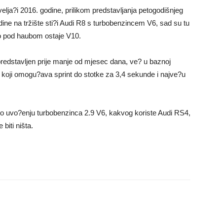
elja?i 2016. godine, prilikom predstavljanja petogodišnjeg
ine na tržište sti?i Audi R8 s turbobenzincem V6, sad su tu
ako pod haubom ostaje V10.
e predstavljen prije manje od mjesec dana, ve? u baznoj
koji omogu?ava sprint do stotke za 3,4 sekunde i najve?u
u o uvo?enju turbobenzinca 2.9 V6, kakvog koriste Audi RS4,
biti ništa.