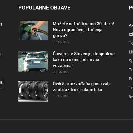
POPULARNE OBJAVE
P
og
Možete natočiti samo 30 litara!
A
Nova ograničenja točenja
Iz
goriva?
23/10/2022
T
Li
ka
Čuvajte se Slovenije, dosjetili se
kako da uzmu još novca
S
vozačima!
T
23/04/2022
Po
ai
Ovih 5 proizvođača guma valja
Te
 –
zaobilaziti u širokom luku
Se
10/10/2025