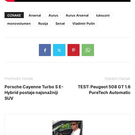
OZNAKE
Arsenal
Aurus
Aurus Arsenal
luksuzni
monovolumen
Rusija
Senat
Vladimir Putin
Prethodni članak
Sljedeći članak
Porsche Cayenne Turbo S E-
TEST: Peugeot 508 GT 1.6
Hybrid postaje najsnažniji
PureTech Automatic
SUV