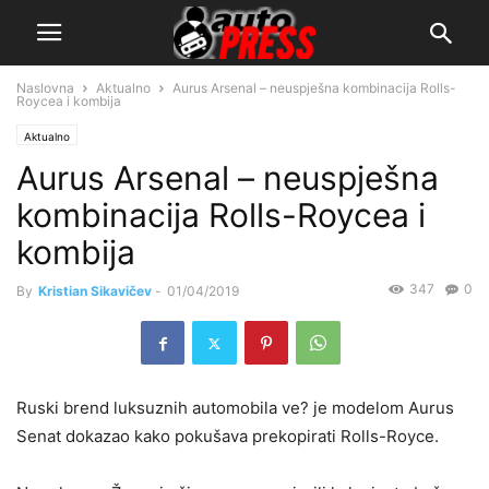
Naslovna
Aktualno
Aurus Arsenal – neuspješna kombinacija Rolls-
Roycea i kombija
Aktualno
Aurus Arsenal – neuspješna
kombinacija Rolls-Roycea i
kombija
347
0
By
Kristian Sikavičev
-
01/04/2019
Ruski brend luksuznih automobila ve? je modelom Aurus
Senat dokazao kako pokušava prekopirati Rolls-Royce.