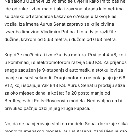
Na salonu u Ženevi uživo smo se uvjerili kako im to baš ne
ide od ruke. Izbor materijala i završna obrada kilometrima
su daleko od standarda kakav se o?ekuje u takvoj klasi
vozila. Iza imena Aurus Senat zapravo se krije civilna
izvedba limuzine Vladimira Putina. I to u dvije razli?ite
dužine, kra?om od 5,63 metra, i dužom od 6,63 metra.
Kupci ?e mo?i birati izme?u dva motora. Prvi je 4.4 V8, koji
u kombinaciji s elektromotorom razvija 590 KS. Za prijenos
snage zadužen je 9-stupanjski automatik, a stotku lovi za
manje od šest sekundi. Drugi motor na raspolaganju je 6.6
V12, koji ispaljuje ?ak 848 KS. Aurus Senat u prodaju stiže
za oko mjesec dana, a koštat ?e 20 posto manje od
Bentleyjevih i Rolls-Royceovih modela. Nedovoljno da bi
privukao pažnju ozbiljnijeg kruga kupaca.
No, da ne namjeravaju stati na modelu Senat dokazuje slika
monovolumenskog modela. Aurus Arsenal zamišljen je kao