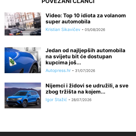
POVEZANI ČLANCI
Video: Top 10 idiota za volanom
super automobila
Kristian Sikavičev
-
05/08/2026
Jedan od najljepših automobila
na svijetu bit će dostupan
kupcima još...
Autopress.hr
-
31/07/2026
Nijemci i židovi se udružili, a sve
zbog tržišta na kojem...
Igor Stažić
-
28/07/2026