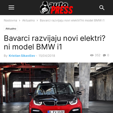
Naslovna
Aktualno
Bavarci razvijaju novi elektri?ni model BMW i1
Aktualno
Bavarci razvijaju novi elektri?
ni model BMW i1
352
0
By
Kristian Sikavičev
-
15/04/2018