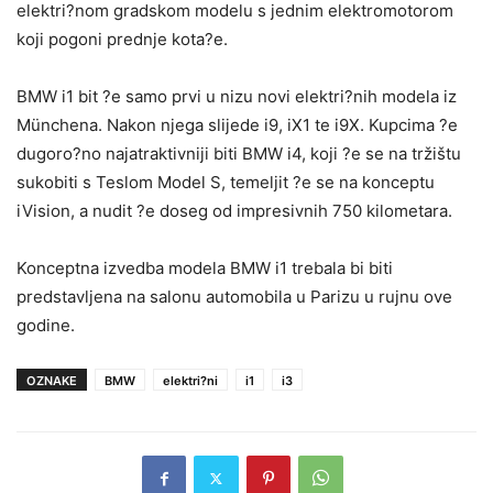
elektri?nom gradskom modelu s jednim elektromotorom
koji pogoni prednje kota?e.
BMW i1 bit ?e samo prvi u nizu novi elektri?nih modela iz
Münchena. Nakon njega slijede i9, iX1 te i9X. Kupcima ?e
dugoro?no najatraktivniji biti BMW i4, koji ?e se na tržištu
sukobiti s Teslom Model S, temeljit ?e se na konceptu
iVision, a nudit ?e doseg od impresivnih 750 kilometara.
Konceptna izvedba modela BMW i1 trebala bi biti
predstavljena na salonu automobila u Parizu u rujnu ove
godine.
OZNAKE
BMW
elektri?ni
i1
i3