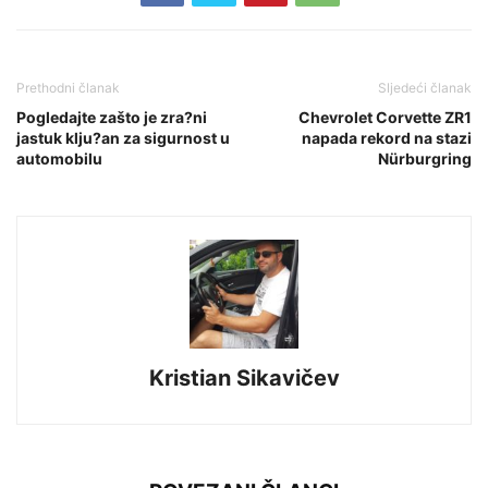
Prethodni članak
Sljedeći članak
Pogledajte zašto je zra?ni
Chevrolet Corvette ZR1
jastuk klju?an za sigurnost u
napada rekord na stazi
automobilu
Nürburgring
Kristian Sikavičev