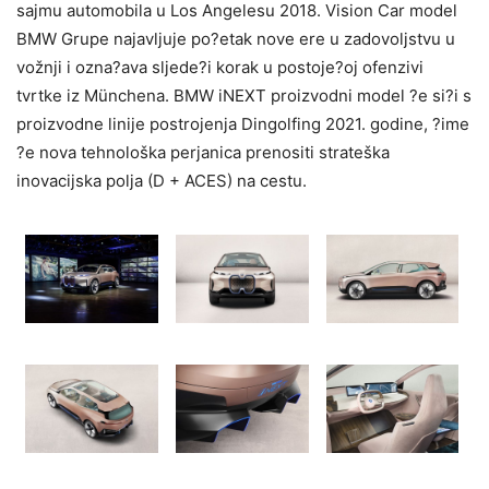
sajmu automobila u Los Angelesu 2018. Vision Car model
BMW Grupe najavljuje po?etak nove ere u zadovoljstvu u
vožnji i ozna?ava sljede?i korak u postoje?oj ofenzivi
tvrtke iz Münchena. BMW iNEXT proizvodni model ?e si?i s
proizvodne linije postrojenja Dingolfing 2021. godine, ?ime
?e nova tehnološka perjanica prenositi strateška
inovacijska polja (D + ACES) na cestu.