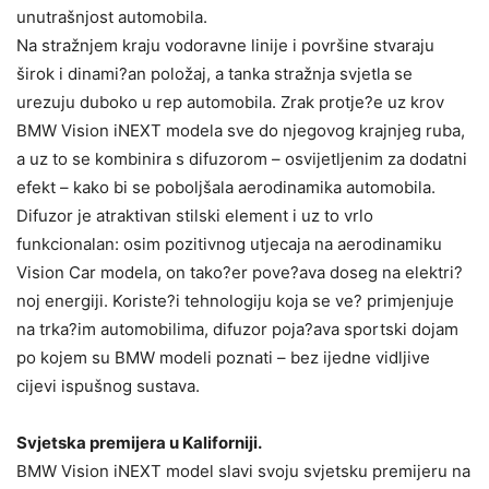
unutrašnjost automobila.
Na stražnjem kraju vodoravne linije i površine stvaraju
širok i dinami?an položaj, a tanka stražnja svjetla se
urezuju duboko u rep automobila. Zrak protje?e uz krov
BMW Vision iNEXT modela sve do njegovog krajnjeg ruba,
a uz to se kombinira s difuzorom – osvijetljenim za dodatni
efekt – kako bi se poboljšala aerodinamika automobila.
Difuzor je atraktivan stilski element i uz to vrlo
funkcionalan: osim pozitivnog utjecaja na aerodinamiku
Vision Car modela, on tako?er pove?ava doseg na elektri?
noj energiji. Koriste?i tehnologiju koja se ve? primjenjuje
na trka?im automobilima, difuzor poja?ava sportski dojam
po kojem su BMW modeli poznati – bez ijedne vidljive
cijevi ispušnog sustava.
Svjetska premijera u Kaliforniji.
BMW Vision iNEXT model slavi svoju svjetsku premijeru na