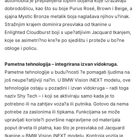
automobila je preplavljena toplim bojama koje izražavaju
dobrodošlicu, kao što su boje Purus Rosé, Brown i Beige, a
sjajna Mystic Bronze metalik boja naglašava njihov u?inak.
Stražnjim krajem dominira presvlaka od tkanine u
Enlighted Cloudburst boji s upe?atljivim Jacquard tkanjem,
koje se asimetri?no kre?e po sjedištu i proteže u bo?ne
obloge i policu.
Pametna tehnologija – integrirana izvan vidokruga.
Pametne tehnologije u budu?nosti ?e pomagati ljudima na
još neupe?atljiviji na?in. U BMW Vision iNEXT modelu, ove
tehnologije ostaju u pozadini i izvan vidokruga – radi toga
naziv Shy Tech – i koji se aktiviraju samo kada je to
potrebno ili na zahtjev voza?a ili putnika. Gotovo da nema
potrebe za zaslonima ili tipkama. Funkcijama se može
upravljati koriste?i površine napravljene od materijala
poput drveta ili platna, kao što je presvlaka od Jacquard
tkanine u BMW Vision iNEXT modelu. Kontrola vozila je