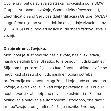
Ovo je prvi put da su sva strateška inovacijska polja BMW
Grupe – Autonomna vožnja, Connectivity (Povezanost),
Electrification and Services (Elektrifikacija i Usluge) (ACES)
– ugra?ena u jedno vozilo, dok im dizajn daje vizualni izraz
(D + ACES) i nudi pogled na lice budu?nosti zadovoljstva u
vožnji.
Dizajn okrenut ?ovjeku.
Mobilnost je suštinski dio naših života, naših iskustava,
naših osjetilnih bi?a. Ukratko, to je osnovni ljudski zahtjev.
Slijedom toga, razmišljanja o budu?nosti mobilnosti više se
nego ikad okre?u oko ljudi, naših emocija i potreba i
preferencija mobilnosti. Mogu?nosti koje nude autonomna
vožnja, elektrifikacija i nikad bolja povezanost ?e u budu?
nosti otvoriti vrata potpuno novim iskustvima i na?inima
oblikovanja putovanja automobilom. Istodobno, one tako?
er obe?avaju promijeniti naše želje i navike životnog stila.