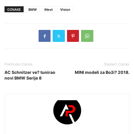
OZNAKE
BMW
iNext
Vision
Prethodni članak
Sljedeći članak
AC Schnitzer ve? tunirao
MINI modeli za Boži? 2018.
novi BMW Serije 8