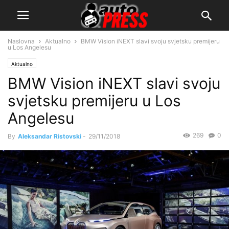
Naslovna
Aktualno
BMW Vision iNEXT slavi svoju svjetsku premijeru
u Los Angelesu
Aktualno
BMW Vision iNEXT slavi svoju
svjetsku premijeru u Los
Angelesu
269
0
By
Aleksandar Ristovski
-
29/11/2018