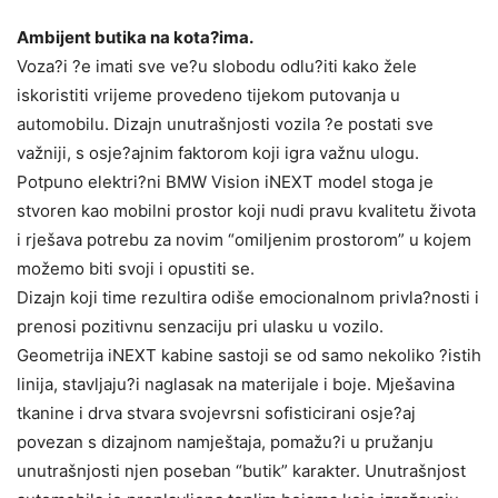
Ambijent butika na kota?ima.
Voza?i ?e imati sve ve?u slobodu odlu?iti kako žele
iskoristiti vrijeme provedeno tijekom putovanja u
automobilu. Dizajn unutrašnjosti vozila ?e postati sve
važniji, s osje?ajnim faktorom koji igra važnu ulogu.
Potpuno elektri?ni BMW Vision iNEXT model stoga je
stvoren kao mobilni prostor koji nudi pravu kvalitetu života
i rješava potrebu za novim “omiljenim prostorom” u kojem
možemo biti svoji i opustiti se.
Dizajn koji time rezultira odiše emocionalnom privla?nosti i
prenosi pozitivnu senzaciju pri ulasku u vozilo.
Geometrija iNEXT kabine sastoji se od samo nekoliko ?istih
linija, stavljaju?i naglasak na materijale i boje. Mješavina
tkanine i drva stvara svojevrsni sofisticirani osje?aj
povezan s dizajnom namještaja, pomažu?i u pružanju
unutrašnjosti njen poseban “butik” karakter. Unutrašnjost