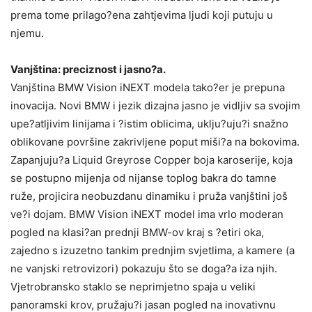
prema tome prilago?ena zahtjevima ljudi koji putuju u
njemu.
Vanjština: preciznost i jasno?a.
Vanjština BMW Vision iNEXT modela tako?er je prepuna
inovacija. Novi BMW i jezik dizajna jasno je vidljiv sa svojim
upe?atljivim linijama i ?istim oblicima, uklju?uju?i snažno
oblikovane površine zakrivljene poput miši?a na bokovima.
Zapanjuju?a Liquid Greyrose Copper boja karoserije, koja
se postupno mijenja od nijanse toplog bakra do tamne
ruže, projicira neobuzdanu dinamiku i pruža vanjštini još
ve?i dojam. BMW Vision iNEXT model ima vrlo moderan
pogled na klasi?an prednji BMW-ov kraj s ?etiri oka,
zajedno s izuzetno tankim prednjim svjetlima, a kamere (a
ne vanjski retrovizori) pokazuju što se doga?a iza njih.
Vjetrobransko staklo se neprimjetno spaja u veliki
panoramski krov, pružaju?i jasan pogled na inovativnu