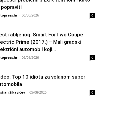
h popraviti
topress.hr
-
06/08/2026
0
est rabljenog: Smart ForTwo Coupe
lectric Prime (2017.) – Mali gradski
lektrični automobil koji...
topress.hr
-
05/08/2026
0
ideo: Top 10 idiota za volanom super
utomobila
istian Sikavičev
-
05/08/2026
0