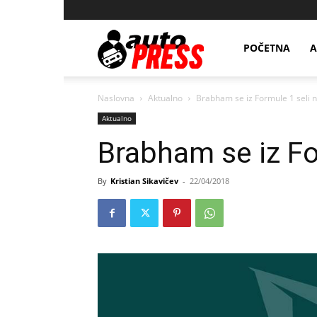
AutopressHR
POČETNA
A
Naslovna
Aktualno
Brabham se iz Formule 1 seli 
Aktualno
Brabham se iz Fo
By
Kristian Sikavičev
-
22/04/2018