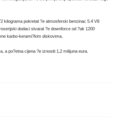
72 kilograma pokretat ?e atmosferski benzinac 5.4 V8
roserijski dodaci stvarat ?e downforce od ?ak 1200
ljene karbo-kerami?kim diskovima.
 a po?etna cijena ?e iznositi 1,2 milijuna eura.