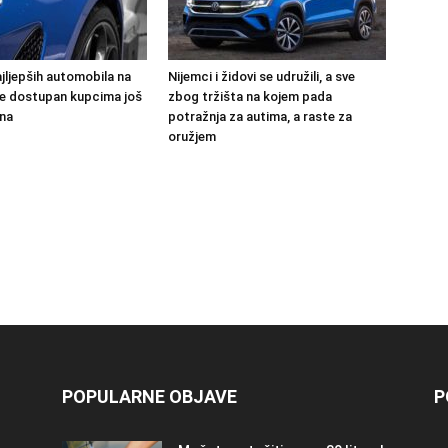
jljepših automobila na
Nijemci i židovi se udružili, a sve
 će dostupan kupcima još
zbog tržišta na kojem pada
na
potražnja za autima, a raste za
oružjem
POPULARNE OBJAVE
P