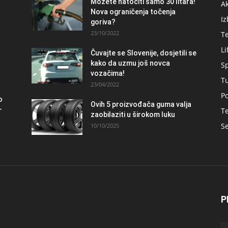
Možete natočiti samo 30 litara!
A
Nova ograničenja točenja
Iz
goriva?
23/10/2022
T
Li
Čuvajte se Slovenije, dosjetili se
kako da uzmu još novca
S
vozačima!
T
23/04/2022
Po
o
Ovih 5 proizvođača guma valja
–
Te
zaobilaziti u širokom luku
Se
10/10/2025
P