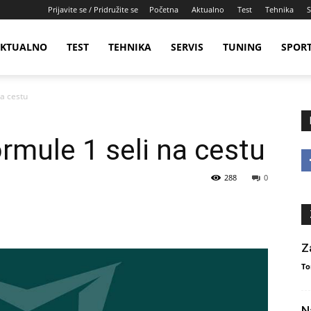
Prijavite se / Pridružite se
Početna
Aktualno
Test
Tehnika
S
KTUALNO
TEST
TEHNIKA
SERVIS
TUNING
SPOR
na cestu
rmule 1 seli na cestu
288
0
Z
To
N