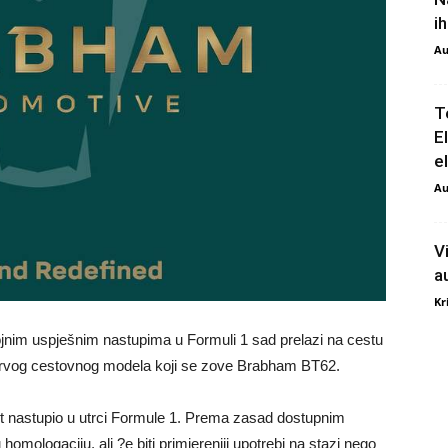
i
Au
T
E
e
Au
V
a
Kr
rojnim uspješnim nastupima u Formuli 1 sad prelazi na cestu
e prvog cestovnog modela koji se zove Brabham BT62.
t nastupio u utrci Formule 1. Prema zasad dostupnim
ologaciju, ali ?e biti primjereniji upotrebi na stazi nego