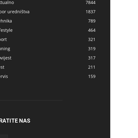
ktualno
7844
bor uredništva
1837
ehnika
789
festyle
464
port
321
uning
319
vijest
317
st
211
rvis
159
RATITE NAS