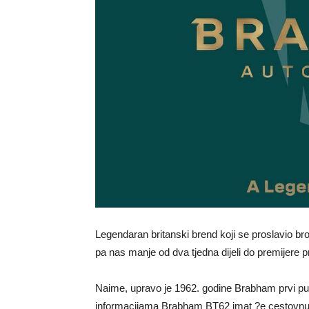
Legendaran britanski brend koji se proslavio b
pa nas manje od dva tjedna dijeli do premijer
Naime, upravo je 1962. godine Brabham prvi pu
informacijama Brabham BT62 imat ?e cestovnu hom