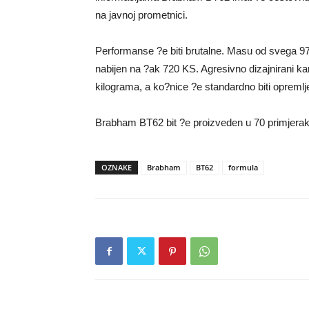
na javnoj prometnici.
Performanse ?e biti brutalne. Masu od svega 9
nabijen na ?ak 720 KS. Agresivno dizajnirani ka
kilograma, a ko?nice ?e standardno biti oprem
Brabham BT62 bit ?e proizveden u 70 primjeraka,
OZNAKE
Brabham
BT62
formula