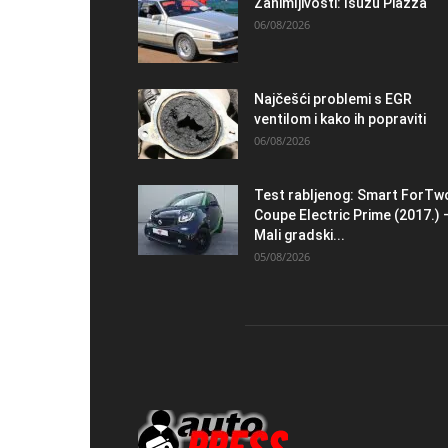
Zanimljivosti: Isuzu Piazza
06/08/2026
Najčešći problemi s EGR
ventilom i kako ih popraviti
06/08/2026
Test rabljenog: Smart ForTw
Coupe Electric Prime (2017.) 
Mali gradski...
05/08/2026