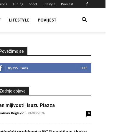
ervis
Tuning
Sport
Lifestyle
Povijest
T
LIFESTYLE
POVIJEST
Povežimo se
86,315
Fans
LIKE
Zadnje objave
animljivosti: Isuzu Piazza
mislav Keglević
-
06/08/2026
0
ajčešći problemi s EGR ventilom i kako