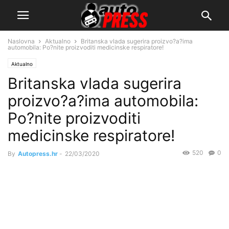
Naslovna
Aktualno
Britanska vlada sugerira proizvo?a?ima
automobila: Po?nite proizvoditi medicinske respiratore!
Aktualno
Britanska vlada sugerira
proizvo?a?ima automobila:
Po?nite proizvoditi
medicinske respiratore!
520
0
By
Autopress.hr
-
22/03/2020