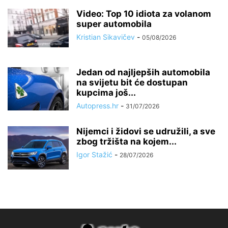
Video: Top 10 idiota za volanom
super automobila
Kristian Sikavičev
-
05/08/2026
Jedan od najljepših automobila
na svijetu bit će dostupan
kupcima još...
Autopress.hr
-
31/07/2026
Nijemci i židovi se udružili, a sve
zbog tržišta na kojem...
Igor Stažić
-
28/07/2026