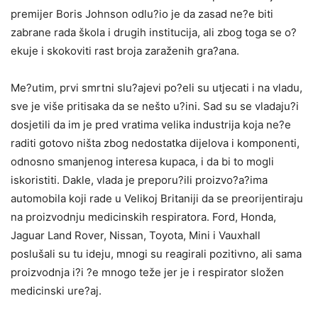
premijer Boris Johnson odlu?io je da zasad ne?e biti
zabrane rada škola i drugih institucija, ali zbog toga se o?
ekuje i skokoviti rast broja zaraženih gra?ana.
Me?utim, prvi smrtni slu?ajevi po?eli su utjecati i na vladu,
sve je više pritisaka da se nešto u?ini. Sad su se vladaju?i
dosjetili da im je pred vratima velika industrija koja ne?e
raditi gotovo ništa zbog nedostatka dijelova i komponenti,
odnosno smanjenog interesa kupaca, i da bi to mogli
iskoristiti. Dakle, vlada je preporu?ili proizvo?a?ima
automobila koji rade u Velikoj Britaniji da se preorijentiraju
na proizvodnju medicinskih respiratora. Ford, Honda,
Jaguar Land Rover, Nissan, Toyota, Mini i Vauxhall
poslušali su tu ideju, mnogi su reagirali pozitivno, ali sama
proizvodnja i?i ?e mnogo teže jer je i respirator složen
medicinski ure?aj.