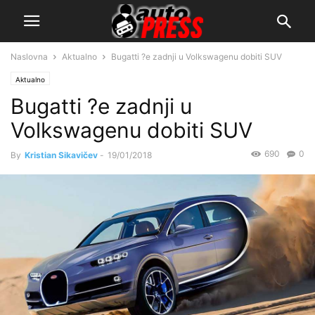
Naslovna
Aktualno
Bugatti ?e zadnji u Volkswagenu dobiti SUV
Aktualno
Bugatti ?e zadnji u
Volkswagenu dobiti SUV
690
0
By
Kristian Sikavičev
-
19/01/2018