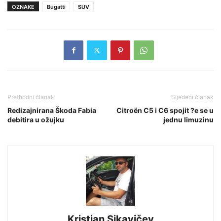
OZNAKE
Bugatti
SUV
Prethodni članak
Sljedeći članak
Redizajnirana Škoda Fabia
Citroën C5 i C6 spojit ?e se u
debitira u ožujku
jednu limuzinu
Kristian Sikavičev