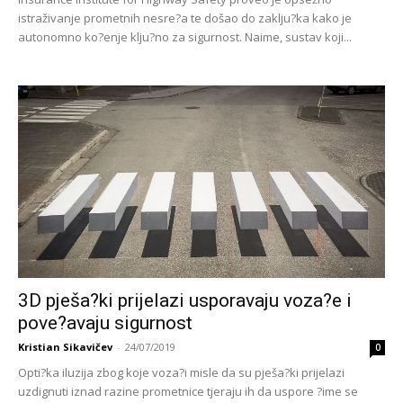
istraživanje prometnih nesre?a te došao do zaklju?ka kako je
autonomno ko?enje klju?no za sigurnost. Naime, sustav koji...
3D pješa?ki prijelazi usporavaju voza?e i
pove?avaju sigurnost
Kristian Sikavičev
-
24/07/2019
0
Opti?ka iluzija zbog koje voza?i misle da su pješa?ki prijelazi
uzdignuti iznad razine prometnice tjeraju ih da uspore ?ime se