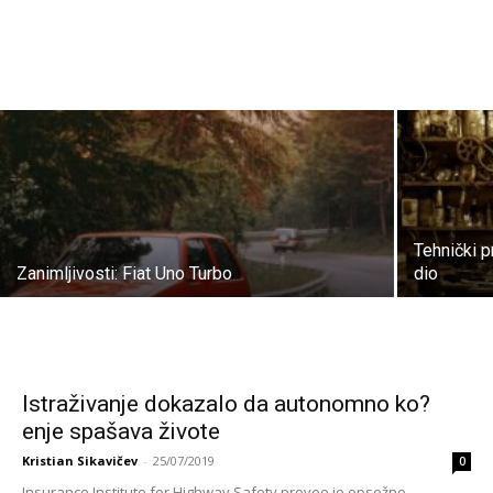
Tehnički p
Zanimljivosti: Fiat Uno Turbo
dio
Istraživanje dokazalo da autonomno ko?
enje spašava živote
Kristian Sikavičev
-
25/07/2019
0
Insurance Institute for Highway Safety proveo je opsežno