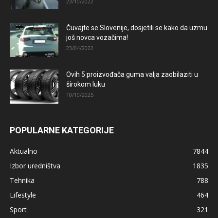
23/10/2022
Čuvajte se Slovenije, dosjetili se kako da uzmu
još novca vozačima!
23/04/2022
Ovih 5 proizvođača guma valja zaobilaziti u
širokom luku
10/10/2025
POPULARNE KATEGORIJE
Aktualno
7844
Izbor uredništva
1835
Tehnika
788
Lifestyle
464
Sport
321