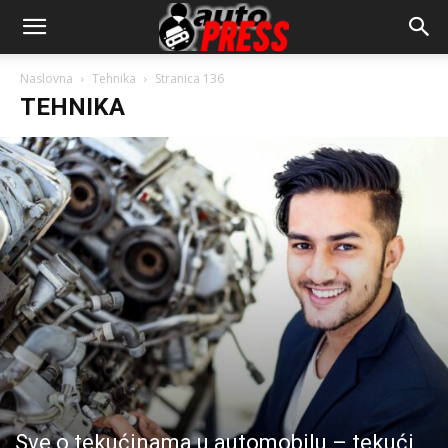
AutopressHR
Naslovna
Tehnika
Stranica 136
TEHNIKA
Sve o tekućinama u automobilu – tekući