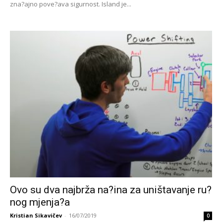
zna?ajno pove?ava sigurnost. Island je...
Ovo su dva najbrža na?ina za uništavanje ru?
nog mjenja?a
Kristian Sikavičev
-
16/07/2019
0