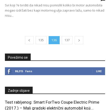
Svi koji ?e tvrditi da nikad nisu pomislili koliko bi motor automobila
mogao izdržati bez kapi motornog ulja zapravo lažu, samo to nikad
nisu...
135
136
137
Povežimo se
86,315
Fans
LIKE
Zadnje objave
Test rabljenog: Smart ForTwo Coupe Electric Prime
(2017.) – Mali gradski električni automobil koji...