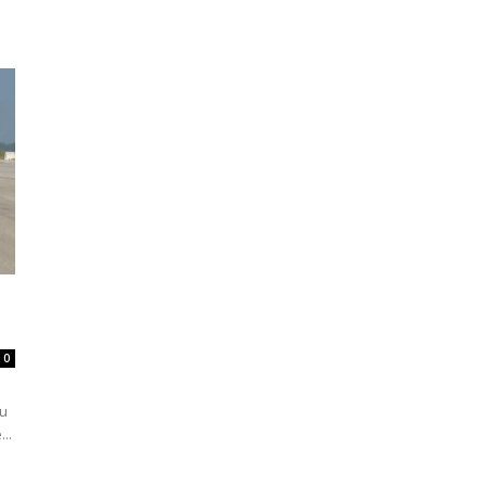
0
 u
..