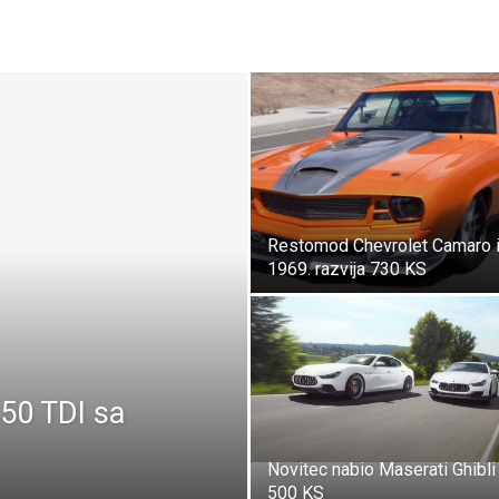
Restomod Chevrolet Camaro 
1969. razvija 730 KS
50 TDI sa
Novitec nabio Maserati Ghibli
500 KS