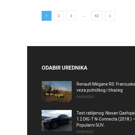
...
1
2
3
63
ODABIR UREDNIKA
Renault Mégane RS: Francusk
veza putničkog i trkaćeg
06/08/2026
Test rabljenog: Nissan Qashqai
1.2 DIG-T N-Connecta (2018.) 
Popularni SUV...
06/08/2026