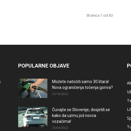
Stranica 1 od 63
POPULARNE OBJAVE
P
a
Možete natočiti samo 30 litara!
A
Nova ograničenja točenja goriva?
Iz
23/10/2022
T
Li
Čuvajte se Slovenije, dosjetili se
–
kako da uzmu još novca
Sp
vozačima!
T
23/04/2022