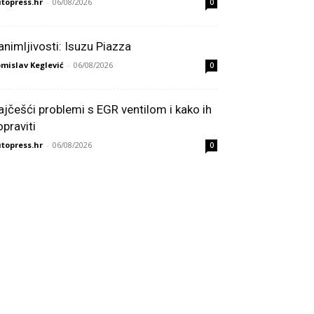
topress.hr
-
06/08/2026
0
animljivosti: Isuzu Piazza
mislav Keglević
-
06/08/2026
0
ajčešći problemi s EGR ventilom i kako ih
opraviti
topress.hr
-
06/08/2026
0