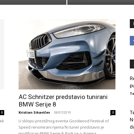
R
p
To
AC Schnitzer predstavio tunirani
BMW Serije 8
T
Kristian Sikavičev
-
08/07/2019
0
0
N
tek
U sklopu prestižnog eventa Goodwood Festival of
da
Speed renomirani njema?ki tuner predstavio je
modificiran BMW Serije 8. Radi se o dvjema