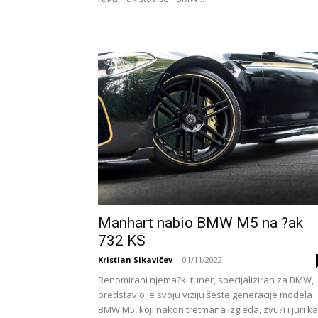
Manhart nabio BMW M5 na ?ak
732 KS
Kristian Sikavičev
-
01/11/2022
Renomirani njema?ki tuner, specijaliziran za BMW,
predstavio je svoju viziju šeste generacije modela
BMW M5, koji nakon tretmana izgleda, zvu?i i juri k