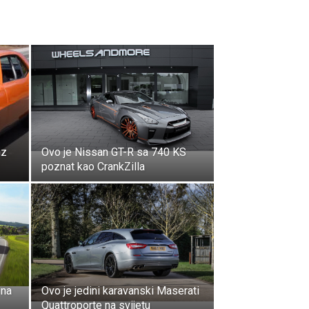
iz
Ovo je Nissan GT-R sa 740 KS
poznat kao CrankZilla
 na
Ovo je jedini karavanski Maserati
Quattroporte na svijetu