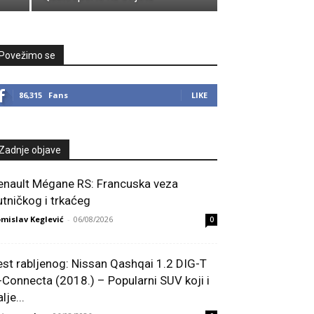
Povežimo se
86,315
Fans
LIKE
Zadnje objave
enault Mégane RS: Francuska veza
utničkog i trkaćeg
mislav Keglević
-
06/08/2026
0
est rabljenog: Nissan Qashqai 1.2 DIG-T
-Connecta (2018.) – Popularni SUV koji i
lje...