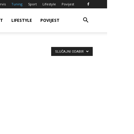
rvis
Tuning
Sport
Lifestyle
Povijest
RT
LIFESTYLE
POVIJEST
SLUČAJNI ODABIR