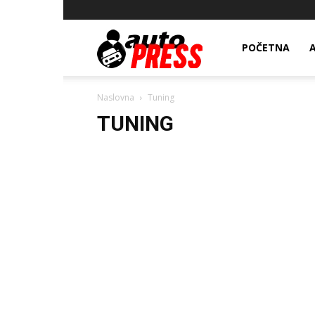
AutopressHR
POČETNA
Naslovna
Tuning
TUNING