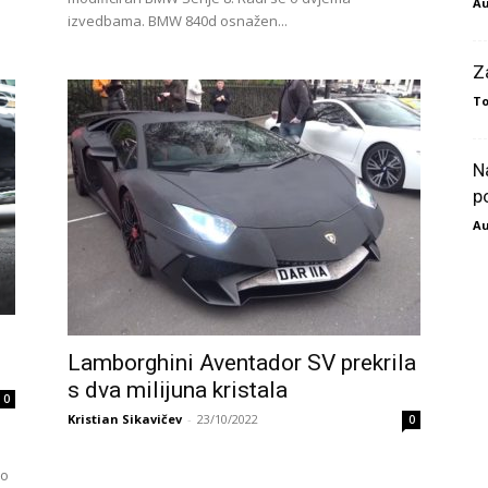
Au
izvedbama. BMW 840d osnažen...
Z
To
N
p
Au
Lamborghini Aventador SV prekrila
s dva milijuna kristala
0
Kristian Sikavičev
-
23/10/2022
0
ao