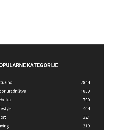
OPULARNE KATEGORIJE
ktualno
7844
bor uredništva
1839
ehnika
790
festyle
464
ort
321
uning
319