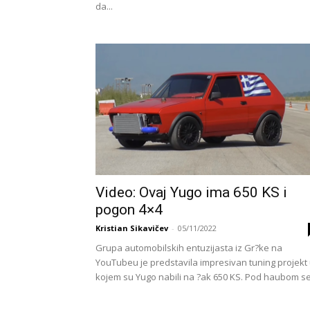
da...
Video: Ovaj Yugo ima 650 KS i
pogon 4×4
Kristian Sikavičev
-
05/11/2022
Grupa automobilskih entuzijasta iz Gr?ke na
YouTubeu je predstavila impresivan tuning projekt
kojem su Yugo nabili na ?ak 650 KS. Pod haubom se.