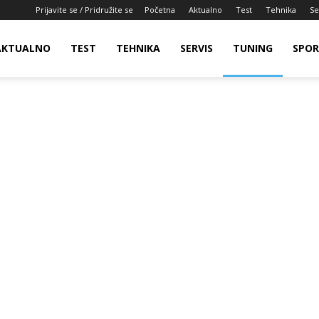
Prijavite se / Pridružite se
Početna
Aktualno
Test
Tehnika
Se
AKTUALNO
TEST
TEHNIKA
SERVIS
TUNING
SPO