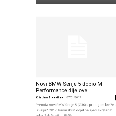
Novi BMW Serije 5 dobio M
Performance dijelove
Kristian Sikavičev
-
07/01/2017
Premda novi BMW Serije 5 (G30) s prodajom kre?e 
u velja?i 2017. bavarski M odjel ne sjedi skrštenih
ruku, ?ak štoviše - BMW...