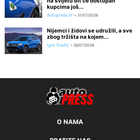
na svijetu bit će dostupan
kupcima još...
Autopress.hr
-
31/07/2026
Nijemci i židovi se udružili, a sve
zbog tržišta na kojem...
Igor Stažić
-
28/07/2026
O NAMA