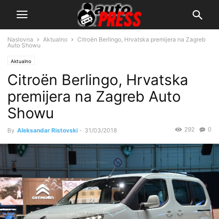
Naslovna
Aktualno
Citroën Berlingo, Hrvatska premijera na Zagreb
Auto Showu
Aktualno
Citroën Berlingo, Hrvatska
premijera na Zagreb Auto
Showu
292
0
By
Aleksandar Ristovski
-
31/03/2018