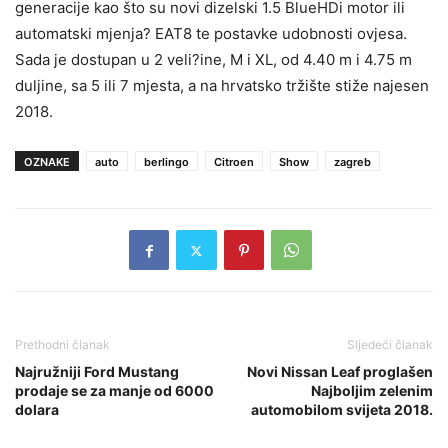
generacije kao što su novi dizelski 1.5 BlueHDi motor ili
automatski mjenja? EAT8 te postavke udobnosti ovjesa.
Sada je dostupan u 2 veli?ine, M i XL, od 4.40 m i 4.75 m
duljine, sa 5 ili 7 mjesta, a na hrvatsko tržište stiže najesen
2018.
OZNAKE
auto
berlingo
Citroen
Show
zagreb
Prethodni članak
Sljedeći članak
Najružniji Ford Mustang
Novi Nissan Leaf proglašen
prodaje se za manje od 6000
Najboljim zelenim
dolara
automobilom svijeta 2018.