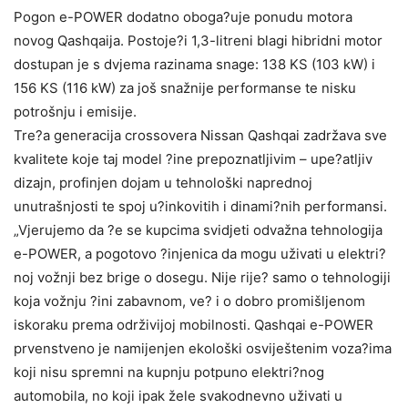
Pogon e-POWER dodatno oboga?uje ponudu motora
novog Qashqaija. Postoje?i 1,3-litreni blagi hibridni motor
dostupan je s dvjema razinama snage: 138 KS (103 kW) i
156 KS (116 kW) za još snažnije performanse te nisku
potrošnju i emisije.
Tre?a generacija crossovera Nissan Qashqai zadržava sve
kvalitete koje taj model ?ine prepoznatljivim – upe?atljiv
dizajn, profinjen dojam u tehnološki naprednoj
unutrašnjosti te spoj u?inkovitih i dinami?nih performansi.
„Vjerujemo da ?e se kupcima svidjeti odvažna tehnologija
e-POWER, a pogotovo ?injenica da mogu uživati u elektri?
noj vožnji bez brige o dosegu. Nije rije? samo o tehnologiji
koja vožnju ?ini zabavnom, ve? i o dobro promišljenom
iskoraku prema održivijoj mobilnosti. Qashqai e-POWER
prvenstveno je namijenjen ekološki osviještenim voza?ima
koji nisu spremni na kupnju potpuno elektri?nog
automobila, no koji ipak žele svakodnevno uživati u