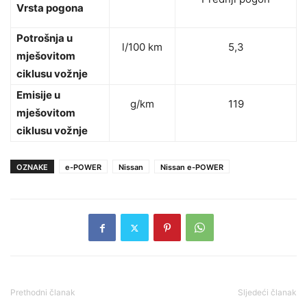
Vrsta pogona
Potrošnja u
l/100 km
5,3
mješovitom
ciklusu vožnje
Emisije u
g/km
119
mješovitom
ciklusu vožnje
OZNAKE
e-POWER
Nissan
Nissan e-POWER
Prethodni članak
Sljedeći članak