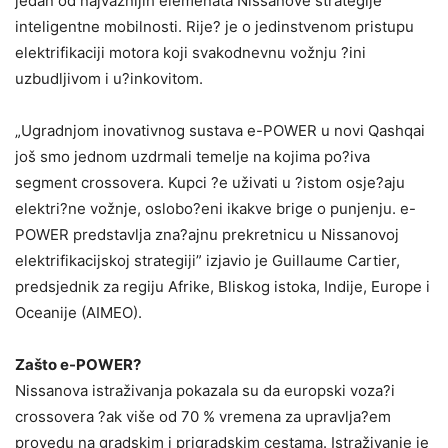
jedan od najvažnijih elemenata Nissanove strategije
inteligentne mobilnosti. Rije? je o jedinstvenom pristupu
elektrifikaciji motora koji svakodnevnu vožnju ?ini
uzbudljivom i u?inkovitom.
„Ugradnjom inovativnog sustava e-POWER u novi Qashqai
još smo jednom uzdrmali temelje na kojima po?iva
segment crossovera. Kupci ?e uživati u ?istom osje?aju
elektri?ne vožnje, oslobo?eni ikakve brige o punjenju. e-
POWER predstavlja zna?ajnu prekretnicu u Nissanovoj
elektrifikacijskoj strategiji” izjavio je Guillaume Cartier,
predsjednik za regiju Afrike, Bliskog istoka, Indije, Europe i
Oceanije (AIMEO).
Zašto e-POWER?
Nissanova istraživanja pokazala su da europski voza?i
crossovera ?ak više od 70 % vremena za upravlja?em
provedu na gradskim i prigradskim cestama. Istraživanje je