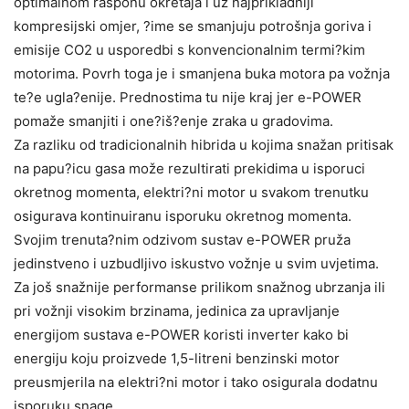
optimalnom rasponu okretaja i uz najprikladniji
kompresijski omjer, ?ime se smanjuju potrošnja goriva i
emisije CO2 u usporedbi s konvencionalnim termi?kim
motorima. Povrh toga je i smanjena buka motora pa vožnja
te?e ugla?enije. Prednostima tu nije kraj jer e-POWER
pomaže smanjiti i one?iš?enje zraka u gradovima.
Za razliku od tradicionalnih hibrida u kojima snažan pritisak
na papu?icu gasa može rezultirati prekidima u isporuci
okretnog momenta, elektri?ni motor u svakom trenutku
osigurava kontinuiranu isporuku okretnog momenta.
Svojim trenuta?nim odzivom sustav e-POWER pruža
jedinstveno i uzbudljivo iskustvo vožnje u svim uvjetima.
Za još snažnije performanse prilikom snažnog ubrzanja ili
pri vožnji visokim brzinama, jedinica za upravljanje
energijom sustava e-POWER koristi inverter kako bi
energiju koju proizvede 1,5-litreni benzinski motor
preusmjerila na elektri?ni motor i tako osigurala dodatnu
isporuku snage.