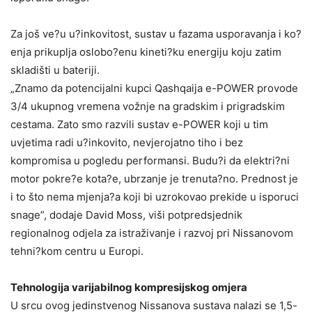
Za još ve?u u?inkovitost, sustav u fazama usporavanja i ko?
enja prikuplja oslobo?enu kineti?ku energiju koju zatim
skladišti u bateriji.
„Znamo da potencijalni kupci Qashqaija e-POWER provode
3/4 ukupnog vremena vožnje na gradskim i prigradskim
cestama. Zato smo razvili sustav e-POWER koji u tim
uvjetima radi u?inkovito, nevjerojatno tiho i bez
kompromisa u pogledu performansi. Budu?i da elektri?ni
motor pokre?e kota?e, ubrzanje je trenuta?no. Prednost je
i to što nema mjenja?a koji bi uzrokovao prekide u isporuci
snage”, dodaje David Moss, viši potpredsjednik
regionalnog odjela za istraživanje i razvoj pri Nissanovom
tehni?kom centru u Europi.
Tehnologija varijabilnog kompresijskog omjera
U srcu ovog jedinstvenog Nissanova sustava nalazi se 1,5-