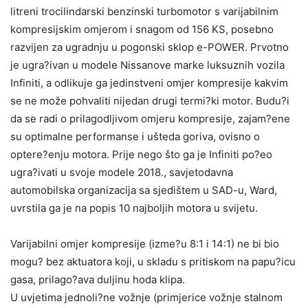
litreni trocilindarski benzinski turbomotor s varijabilnim
kompresijskim omjerom i snagom od 156 KS, posebno
razvijen za ugradnju u pogonski sklop e-POWER. Prvotno
je ugra?ivan u modele Nissanove marke luksuznih vozila
Infiniti, a odlikuje ga jedinstveni omjer kompresije kakvim
se ne može pohvaliti nijedan drugi termi?ki motor. Budu?i
da se radi o prilagodljivom omjeru kompresije, zajam?ene
su optimalne performanse i ušteda goriva, ovisno o
optere?enju motora. Prije nego što ga je Infiniti po?eo
ugra?ivati u svoje modele 2018., savjetodavna
automobilska organizacija sa sjedištem u SAD-u, Ward,
uvrstila ga je na popis 10 najboljih motora u svijetu.
Varijabilni omjer kompresije (izme?u 8:1 i 14:1) ne bi bio
mogu? bez aktuatora koji, u skladu s pritiskom na papu?icu
gasa, prilago?ava duljinu hoda klipa.
U uvjetima jednoli?ne vožnje (primjerice vožnje stalnom