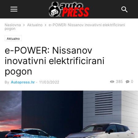
Naslovna
Aktualno
e-POWER: Nissanov inovativni elektrificirani
pogon
Aktualno
e-POWER: Nissanov
inovativni elektrificirani
pogon
385
0
By
Autopress.hr
-
11/03/2022