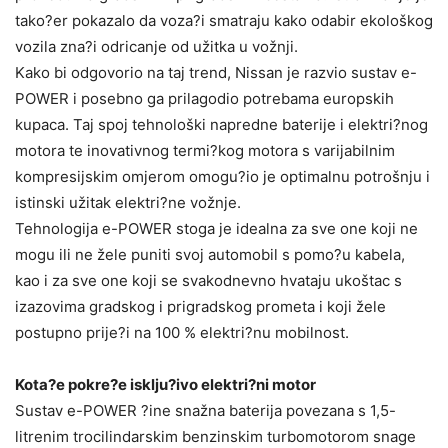
tako?er pokazalo da voza?i smatraju kako odabir ekološkog
vozila zna?i odricanje od užitka u vožnji.
Kako bi odgovorio na taj trend, Nissan je razvio sustav e-
POWER i posebno ga prilagodio potrebama europskih
kupaca. Taj spoj tehnološki napredne baterije i elektri?nog
motora te inovativnog termi?kog motora s varijabilnim
kompresijskim omjerom omogu?io je optimalnu potrošnju i
istinski užitak elektri?ne vožnje.
Tehnologija e-POWER stoga je idealna za sve one koji ne
mogu ili ne žele puniti svoj automobil s pomo?u kabela,
kao i za sve one koji se svakodnevno hvataju ukoštac s
izazovima gradskog i prigradskog prometa i koji žele
postupno prije?i na 100 % elektri?nu mobilnost.
Kota?e pokre?e isklju?ivo elektri?ni motor
Sustav e-POWER ?ine snažna baterija povezana s 1,5-
litrenim trocilindarskim benzinskim turbomotorom snage