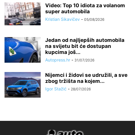
Video: Top 10 idiota za volanom
super automobila
Kristian Sikavičev
-
05/08/2026
Jedan od najljepših automobila
na svijetu bit će dostupan
kupcima još...
Autopress.hr
-
31/07/2026
Nijemci i židovi se udružili, a sve
zbog tržišta na kojem...
Igor Stažić
-
28/07/2026