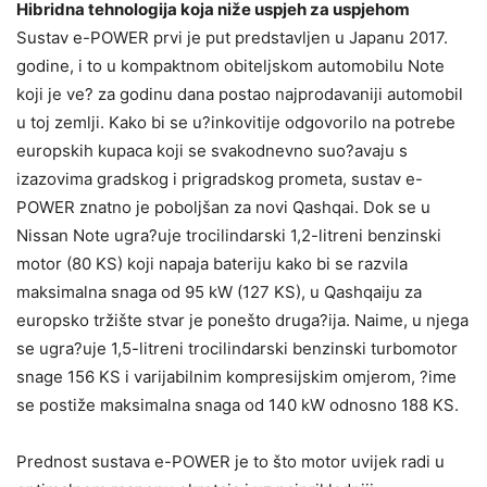
Hibridna tehnologija koja niže uspjeh za uspjehom
Sustav e-POWER prvi je put predstavljen u Japanu 2017.
godine, i to u kompaktnom obiteljskom automobilu Note
koji je ve? za godinu dana postao najprodavaniji automobil
u toj zemlji. Kako bi se u?inkovitije odgovorilo na potrebe
europskih kupaca koji se svakodnevno suo?avaju s
izazovima gradskog i prigradskog prometa, sustav e-
POWER znatno je poboljšan za novi Qashqai. Dok se u
Nissan Note ugra?uje trocilindarski 1,2-litreni benzinski
motor (80 KS) koji napaja bateriju kako bi se razvila
maksimalna snaga od 95 kW (127 KS), u Qashqaiju za
europsko tržište stvar je ponešto druga?ija. Naime, u njega
se ugra?uje 1,5-litreni trocilindarski benzinski turbomotor
snage 156 KS i varijabilnim kompresijskim omjerom, ?ime
se postiže maksimalna snaga od 140 kW odnosno 188 KS.
Prednost sustava e-POWER je to što motor uvijek radi u