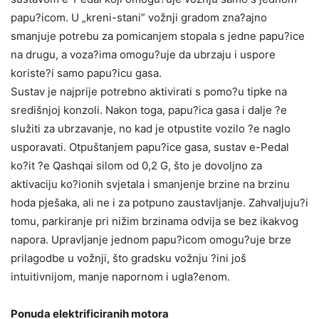
papu?icom. U „kreni-stani” vožnji gradom zna?ajno
smanjuje potrebu za pomicanjem stopala s jedne papu?ice
na drugu, a voza?ima omogu?uje da ubrzaju i uspore
koriste?i samo papu?icu gasa.
Sustav je najprije potrebno aktivirati s pomo?u tipke na
središnjoj konzoli. Nakon toga, papu?ica gasa i dalje ?e
služiti za ubrzavanje, no kad je otpustite vozilo ?e naglo
usporavati. Otpuštanjem papu?ice gasa, sustav e-Pedal
ko?it ?e Qashqai silom od 0,2 G, što je dovoljno za
aktivaciju ko?ionih svjetala i smanjenje brzine na brzinu
hoda pješaka, ali ne i za potpuno zaustavljanje. Zahvaljuju?i
tomu, parkiranje pri nižim brzinama odvija se bez ikakvog
napora. Upravljanje jednom papu?icom omogu?uje brze
prilagodbe u vožnji, što gradsku vožnju ?ini još
intuitivnijom, manje napornom i ugla?enom.
Ponuda elektrificiranih motora