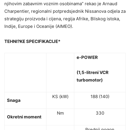
njihovim zabavnim voznim osobinama” rekao je Arnaud
Charpentier, regionalni potpredsjednik Nissanova odjela za
strategiju proizvoda i cijena, regija Afrike, Bliskog istoka,
Indije, Europe i Oceanije (AIMEO).
TEHNI?KE SPECIFIKACIJE*
e-POWER
(1,5-litreni VCR
turbomotor)
KS (kW)
188 (140)
Snaga
Nm
330
Okretni moment
Prednji pogon