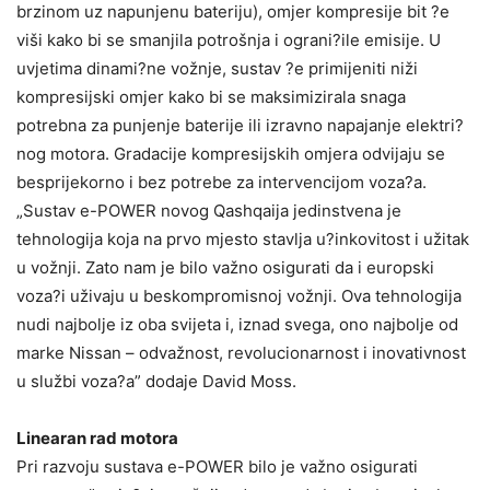
brzinom uz napunjenu bateriju), omjer kompresije bit ?e
viši kako bi se smanjila potrošnja i ograni?ile emisije. U
uvjetima dinami?ne vožnje, sustav ?e primijeniti niži
kompresijski omjer kako bi se maksimizirala snaga
potrebna za punjenje baterije ili izravno napajanje elektri?
nog motora. Gradacije kompresijskih omjera odvijaju se
besprijekorno i bez potrebe za intervencijom voza?a.
„Sustav e-POWER novog Qashqaija jedinstvena je
tehnologija koja na prvo mjesto stavlja u?inkovitost i užitak
u vožnji. Zato nam je bilo važno osigurati da i europski
voza?i uživaju u beskompromisnoj vožnji. Ova tehnologija
nudi najbolje iz oba svijeta i, iznad svega, ono najbolje od
marke Nissan – odvažnost, revolucionarnost i inovativnost
u službi voza?a” dodaje David Moss.
Linearan rad motora
Pri razvoju sustava e-POWER bilo je važno osigurati