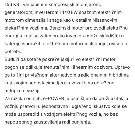
156 KS i varijabilnim kompresijskim omjerom,
generatorom, inverterom i 140 kW snažnim elektri?nim
motorom dimenzija i snage kao u ostalim Nissanovim
elektri?nim vozilima. Benzinski motor proizvodi elektri?nu
energiju koja se zatim preko invertera može skladištiti u
bateriji, isporu?iti elektri?nom motorom ili oboje, ovisno o
potrebi.
Budu?i da kota?e pokre?e isklju?ivo elektri?ni motor,
pogon se odlikuje trenuta?nim i linearnim odzivom. Upravo
ga to ?ini privla?nom alternativom tradicionalnim hibridima
koji svojim nedostacima tjeraju voza?e na odre?ene
ustupke u vožnji.
Za razliku od njih, e-POWER je osmišljen da pruži užitak, a
vožnju pretvori u jednostavno i ugla?eno iskustvo koje se
može usporediti s vožnjom elektri?nog vozila, no bez
nepotrebnog zaustavljanja radi punjenja.