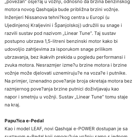
„povezan” osje?aj u vožnji, odnosno da brzina benzinskog
motora novog Qashqaija bude približna brzini vožnje.
Inženjeri Nissanova tehni?kog centra u Europi (u
Ujedinjenoj Kraljevini i Španjolskoj) udružili su snage i
razvili sustav pod nazivom „Linear Tune”. Taj sustav
postupno ubrzava 1,5-litreni benzinski motor kako bi
udovoljio zahtjevima za isporukom snage prilikom
ubrzavanja, bez ikakvih prekida u pogledu performansi i
zvuka motora. Nesrazmjer izme?u brzine motora i brzine
vožnje može djelovati uznemiruju?e na voza?e i putnike.
Na primjer, iznenadno pove?anje broja okretaja motora bez
razmjernog pove?anja brzine putnici doživljavaju kao
napor i smetnju u vožnji. Sustav „Linear Tune” tomu staje
na kraj.
Papu?ica e-Pedal
Kao i model LEAF, novi Qashqai e-POWER dostupan je sa
sustavom e-Pedal koji omogu?uje vožnju samo s jednom