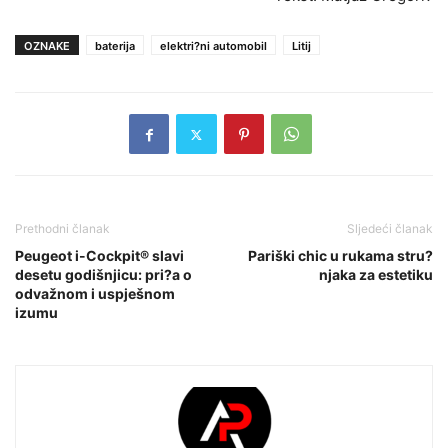
OZNAKE
baterija
elektri?ni automobil
Litij
Prethodni članak
Sljedeći članak
Peugeot i-Cockpit® slavi
Pariški chic u rukama stru?
desetu godišnjicu: pri?a o
njaka za estetiku
odvažnom i uspješnom
izumu