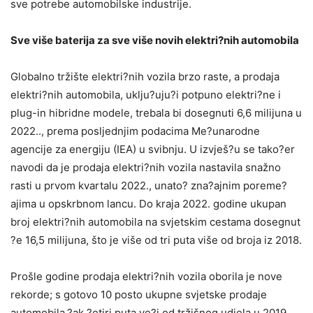
sve potrebe automobilske industrije.
Sve više baterija za sve više novih elektri?nih automobila
Globalno tržište elektri?nih vozila brzo raste, a prodaja
elektri?nih automobila, uklju?uju?i potpuno elektri?ne i
plug-in hibridne modele, trebala bi dosegnuti 6,6 milijuna u
2022.., prema posljednjim podacima Me?unarodne
agencije za energiju (IEA) u svibnju. U izvješ?u se tako?er
navodi da je prodaja elektri?nih vozila nastavila snažno
rasti u prvom kvartalu 2022., unato? zna?ajnim poreme?
ajima u opskrbnom lancu. Do kraja 2022. godine ukupan
broj elektri?nih automobila na svjetskim cestama dosegnut
?e 16,5 milijuna, što je više od tri puta više od broja iz 2018.
Prošle godine prodaja elektri?nih vozila oborila je nove
rekorde; s gotovo 10 posto ukupne svjetske prodaje
automobila.?ak ?etiri puta ve?i od tržišnog udjela u 2019.