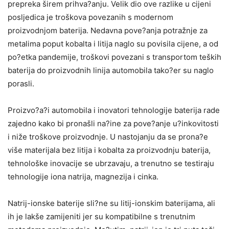
prepreka širem prihva?anju. Velik dio ove razlike u cijeni
posljedica je troškova povezanih s modernom
proizvodnjom baterija. Nedavna pove?anja potražnje za
metalima poput kobalta i litija naglo su povisila cijene, a od
po?etka pandemije, troškovi povezani s transportom teških
baterija do proizvodnih linija automobila tako?er su naglo
porasli.
Proizvo?a?i automobila i inovatori tehnologije baterija rade
zajedno kako bi pronašli na?ine za pove?anje u?inkovitosti
i niže troškove proizvodnje. U nastojanju da se prona?e
više materijala bez litija i kobalta za proizvodnju baterija,
tehnološke inovacije se ubrzavaju, a trenutno se testiraju
tehnologije iona natrija, magnezija i cinka.
Natrij-ionske baterije sli?ne su litij-ionskim baterijama, ali
ih je lakše zamijeniti jer su kompatibilne s trenutnim