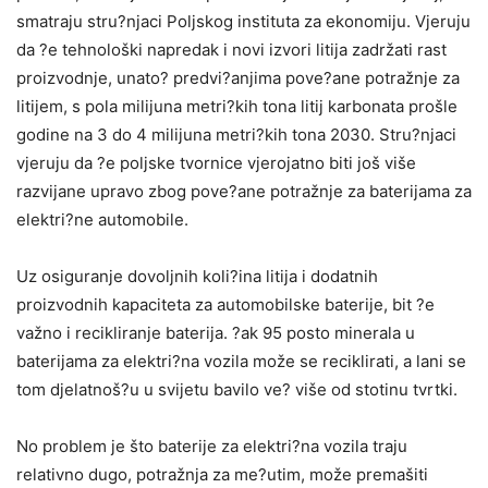
smatraju stru?njaci Poljskog instituta za ekonomiju. Vjeruju
da ?e tehnološki napredak i novi izvori litija zadržati rast
proizvodnje, unato? predvi?anjima pove?ane potražnje za
litijem, s pola milijuna metri?kih tona litij karbonata prošle
godine na 3 do 4 milijuna metri?kih tona 2030. Stru?njaci
vjeruju da ?e poljske tvornice vjerojatno biti još više
razvijane upravo zbog pove?ane potražnje za baterijama za
elektri?ne automobile.
Uz osiguranje dovoljnih koli?ina litija i dodatnih
proizvodnih kapaciteta za automobilske baterije, bit ?e
važno i recikliranje baterija. ?ak 95 posto minerala u
baterijama za elektri?na vozila može se reciklirati, a lani se
tom djelatnoš?u u svijetu bavilo ve? više od stotinu tvrtki.
No problem je što baterije za elektri?na vozila traju
relativno dugo, potražnja za me?utim, može premašiti