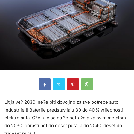
Litija ve? 2030. ne?e biti dovoljno za sve potrebe auto
industrije!!! Baterije predstavljaju 30 do 40 % vrijednosti
elektro auta. O?ekuje se da ?e potražnja za ovim metalom
do 2030. porasti pet do deset puta, a do 2040. deset do
trideset puta!!!