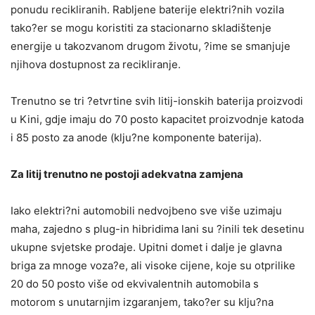
ponudu recikliranih. Rabljene baterije elektri?nih vozila
tako?er se mogu koristiti za stacionarno skladištenje
energije u takozvanom drugom životu, ?ime se smanjuje
njihova dostupnost za recikliranje.
Trenutno se tri ?etvrtine svih litij-ionskih baterija proizvodi
u Kini, gdje imaju do 70 posto kapacitet proizvodnje katoda
i 85 posto za anode (klju?ne komponente baterija).
Za litij trenutno ne postoji adekvatna zamjena
Iako elektri?ni automobili nedvojbeno sve više uzimaju
maha, zajedno s plug-in hibridima lani su ?inili tek desetinu
ukupne svjetske prodaje. Upitni domet i dalje je glavna
briga za mnoge voza?e, ali visoke cijene, koje su otprilike
20 do 50 posto više od ekvivalentnih automobila s
motorom s unutarnjim izgaranjem, tako?er su klju?na