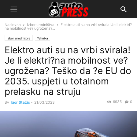
Naslovna
Izbor uredništva
Elektro auti su na vrbi svirala! Je li elektri?
na mobilnost ve? ugrožena?...
Izbor uredništva
Tehnika
Elektro auti su na vrbi svirala!
Je li elektri?na mobilnost ve?
ugrožena? Teško da ?e EU do
2035. uspjeti u totalnom
prelasku na struju
6935
0
By
Igor Stažić
-
21/03/2023