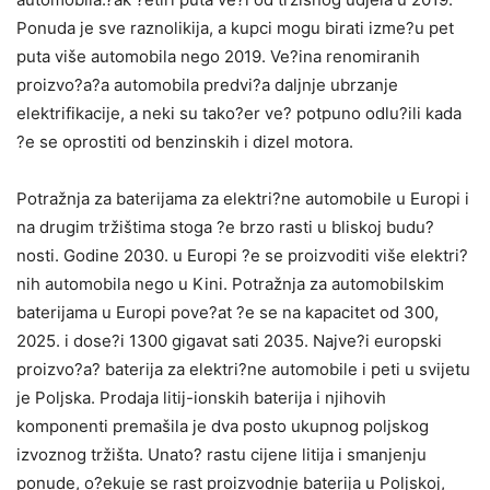
Ponuda je sve raznolikija, a kupci mogu birati izme?u pet
puta više automobila nego 2019. Ve?ina renomiranih
proizvo?a?a automobila predvi?a daljnje ubrzanje
elektrifikacije, a neki su tako?er ve? potpuno odlu?ili kada
?e se oprostiti od benzinskih i dizel motora.
Potražnja za baterijama za elektri?ne automobile u Europi i
na drugim tržištima stoga ?e brzo rasti u bliskoj budu?
nosti. Godine 2030. u Europi ?e se proizvoditi više elektri?
nih automobila nego u Kini. Potražnja za automobilskim
baterijama u Europi pove?at ?e se na kapacitet od 300,
2025. i dose?i 1300 gigavat sati 2035. Najve?i europski
proizvo?a? baterija za elektri?ne automobile i peti u svijetu
je Poljska. Prodaja litij-ionskih baterija i njihovih
komponenti premašila je dva posto ukupnog poljskog
izvoznog tržišta. Unato? rastu cijene litija i smanjenju
ponude, o?ekuje se rast proizvodnje baterija u Poljskoj,