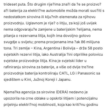
trideset puta. Što drugim rije?ima zna?i da ?e se proizvo?
a?i baterija za elektri?ne automobile možda morati suo?iti s
nedostatkom sirovina ili klju?nih elemenata za njihovu
proizvodnju. Uglavnom je rije? o litiju, za koji još uvijek
nema odgovaraju?e zamjene u baterijskim ?elijama, nema
pitanja o rezervama litija, kojih ima dovoljno gotovo
svugdje u svijetu; prema procjenama ima ?ak 86 milijuna
tona. Tri zemlje – Kina, Argentina i Bolivija – drže 58 posto
svjetskih rezervi litija, iako Australija ?ini otprilike polovicu
svjetske proizvodnje litija. Kina je svjetski lider u
rafiniranju sirovina za baterije, a više od dvije tre?ine
proizvodnje baterija kontroliraju CATL, LG i Panasonic sa
sjedištem u Kini, Južnoj Koreji i Japanu.
Njema?ka agencija za sirovine (DERA) nedavno je
upozorila na crne oblake u opskrbi litijem i potencijalnu
prijetnju elektri?noj mobilnosti, koja kao kriti?nu godinu