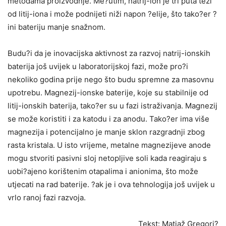
metodama proizvodnje. Me?utim, natrij-ion je tri puta teži
od litij-iona i može podnijeti niži napon ?elije, što tako?er ?
ini bateriju manje snažnom.
Budu?i da je inovacijska aktivnost za razvoj natrij-ionskih
baterija još uvijek u laboratorijskoj fazi, može pro?i
nekoliko godina prije nego što budu spremne za masovnu
upotrebu. Magnezij-ionske baterije, koje su stabilnije od
litij-ionskih baterija, tako?er su u fazi istraživanja. Magnezij
se može koristiti i za katodu i za anodu. Tako?er ima više
magnezija i potencijalno je manje sklon razgradnji zbog
rasta kristala. U isto vrijeme, metalne magnezijeve anode
mogu stvoriti pasivni sloj netopljive soli kada reagiraju s
uobi?ajeno korištenim otapalima i anionima, što može
utjecati na rad baterije. ?ak je i ova tehnologija još uvijek u
vrlo ranoj fazi razvoja.
Tekst: Matjaž Gregori?