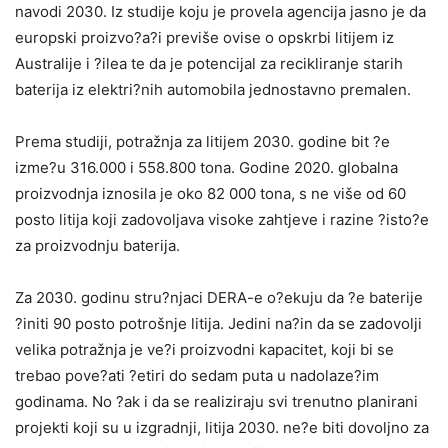
navodi 2030. Iz studije koju je provela agencija jasno je da
europski proizvo?a?i previše ovise o opskrbi litijem iz
Australije i ?ilea te da je potencijal za recikliranje starih
baterija iz elektri?nih automobila jednostavno premalen.
Prema studiji, potražnja za litijem 2030. godine bit ?e
izme?u 316.000 i 558.800 tona. Godine 2020. globalna
proizvodnja iznosila je oko 82 000 tona, s ne više od 60
posto litija koji zadovoljava visoke zahtjeve i razine ?isto?e
za proizvodnju baterija.
Za 2030. godinu stru?njaci DERA-e o?ekuju da ?e baterije
?initi 90 posto potrošnje litija. Jedini na?in da se zadovolji
velika potražnja je ve?i proizvodni kapacitet, koji bi se
trebao pove?ati ?etiri do sedam puta u nadolaze?im
godinama. No ?ak i da se realiziraju svi trenutno planirani
projekti koji su u izgradnji, litija 2030. ne?e biti dovoljno za