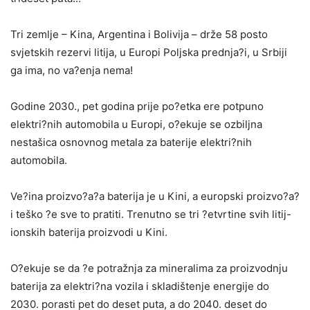
Tri zemlje – Kina, Argentina i Bolivija – drže 58 posto
svjetskih rezervi litija, u Europi Poljska prednja?i, u Srbiji
ga ima, no va?enja nema!
Godine 2030., pet godina prije po?etka ere potpuno
elektri?nih automobila u Europi, o?ekuje se ozbiljna
nestašica osnovnog metala za baterije elektri?nih
automobila.
Ve?ina proizvo?a?a baterija je u Kini, a europski proizvo?a?
i teško ?e sve to pratiti. Trenutno se tri ?etvrtine svih litij-
ionskih baterija proizvodi u Kini.
O?ekuje se da ?e potražnja za mineralima za proizvodnju
baterija za elektri?na vozila i skladištenje energije do
2030. porasti pet do deset puta, a do 2040. deset do