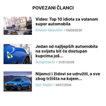
POVEZANI ČLANCI
Video: Top 10 idiota za volanom
super automobila
Kristian Sikavičev
-
05/08/2026
Jedan od najljepših automobila
na svijetu bit će dostupan
kupcima još...
Autopress.hr
-
31/07/2026
Nijemci i židovi se udružili, a sve
zbog tržišta na kojem...
Igor Stažić
-
28/07/2026