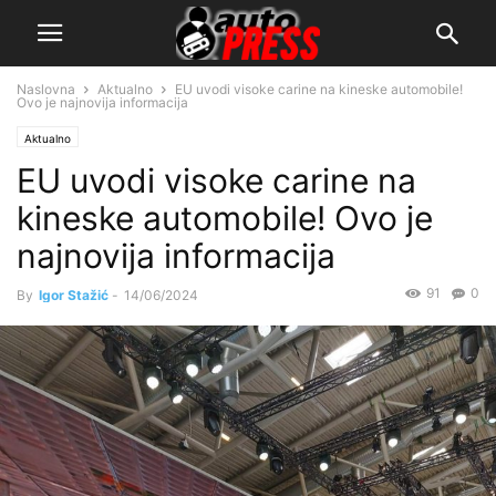
Naslovna
Aktualno
EU uvodi visoke carine na kineske automobile!
Ovo je najnovija informacija
Aktualno
EU uvodi visoke carine na
kineske automobile! Ovo je
najnovija informacija
91
0
By
Igor Stažić
-
14/06/2024