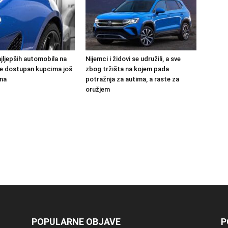
jljepših automobila na
Nijemci i židovi se udružili, a sve
 će dostupan kupcima još
zbog tržišta na kojem pada
na
potražnja za autima, a raste za
oružjem
POPULARNE OBJAVE
P