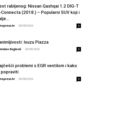
est rabljenog: Nissan Qashqai 1.2 DIG-T
-Connecta (2018.) – Popularni SUV koji i
lje...
topress.hr
-
06/08/2026
0
animljivosti: Isuzu Piazza
mislav Keglević
-
06/08/2026
0
ajčešći problemi s EGR ventilom i kako
h popraviti
topress.hr
-
06/08/2026
0