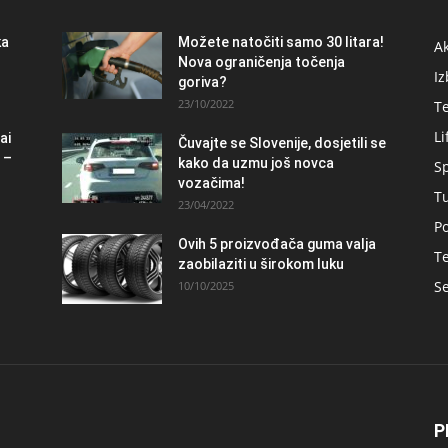
ka
Možete natočiti samo 30 litara!
A
Nova ograničenja točenja
Iz
goriva?
23/10/2022
T
Li
ai
Čuvajte se Slovenije, dosjetili se
 –
kako da uzmu još novca
S
vozačima!
T
23/04/2022
Po
Ovih 5 proizvođača guma valja
Te
zaobilaziti u širokom luku
Se
10/10/2025
P