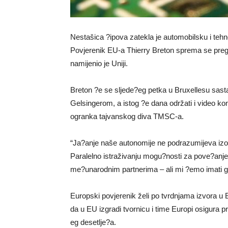
Nestašica ?ipova zatekla je automobilsku i tehno
Povjerenik EU-a Thierry Breton sprema se pregov
namijenio je Uniji.
Breton ?e se sljede?eg petka u Bruxellesu sast
Gelsingerom, a istog ?e dana održati i video 
ogranka tajvanskog diva TMSC-a.
“Ja?anje naše autonomije ne podrazumijeva izolac
Paralelno istraživanju mogu?nosti za pove?anje
me?unarodnim partnerima – ali mi ?emo imati gla
Europski povjerenik želi po tvrdnjama izvora u 
da u EU izgradi tvornicu i time Europi osigura pr
eg desetlje?a.