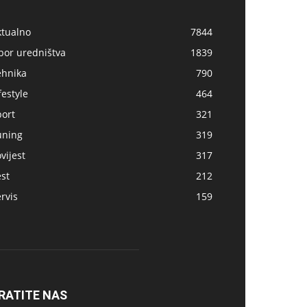
ktualno
7844
bor uredništva
1839
ehnika
790
festyle
464
port
321
uning
319
vijest
317
st
212
rvis
159
RATITE NAS