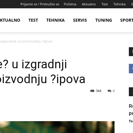
Prijavite se / Pridružite se
Početna
Aktualno
Test
Tehnika
S
KTUALNO
TEST
TEHNIKA
SERVIS
TUNING
SPOR
i kapaciteta za proizvodnju ?ipova
e? u izgradnji
oizvodnju ?ipova
344
0
R
p
To