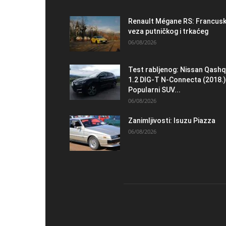
Renault Mégane RS: Francus
veza putničkog i trkaćeg
06/08/2026
Test rabljenog: Nissan Qashq
1.2 DIG-T N-Connecta (2018.)
Popularni SUV...
06/08/2026
Zanimljivosti: Isuzu Piazza
06/08/2026