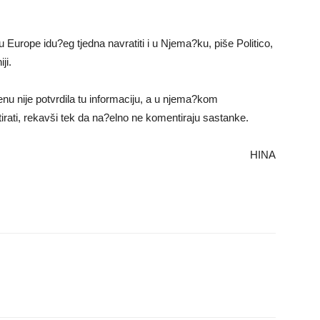
u Europe idu?eg tjedna navratiti i u Njema?ku, piše Politico,
ji.
u nije potvrdila tu informaciju, a u njema?kom
irati, rekavši tek da na?elno ne komentiraju sastanke.
HINA