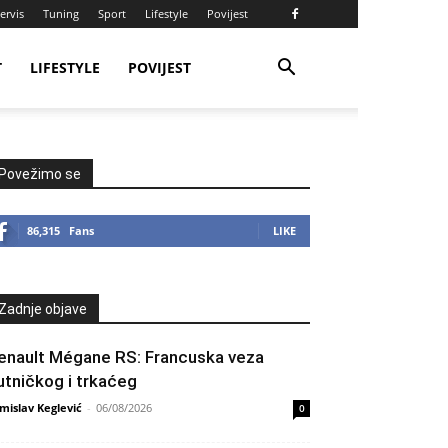
ervis
Tuning
Sport
Lifestyle
Povijest
T
LIFESTYLE
POVIJEST
Povežimo se
86,315
Fans
LIKE
Zadnje objave
enault Mégane RS: Francuska veza
utničkog i trkaćeg
mislav Keglević
-
06/08/2026
0