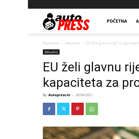
AutopressHR
POČETNA
A
Naslovna
Aktualno
EU želi glavnu rije? u izgradnj
Aktualno
EU želi glavnu rij
kapaciteta za pr
By
Autopress.hr
-
28/04/2021