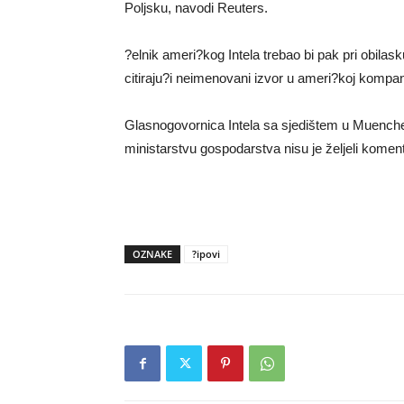
Poljsku, navodi Reuters.
?elnik ameri?kog Intela trebao bi pak pri obilask
citiraju?i neimenovani izvor u ameri?koj kompani
Glasnogovornica Intela sa sjedištem u Muenchen
ministarstvu gospodarstva nisu je željeli koment
OZNAKE
?ipovi