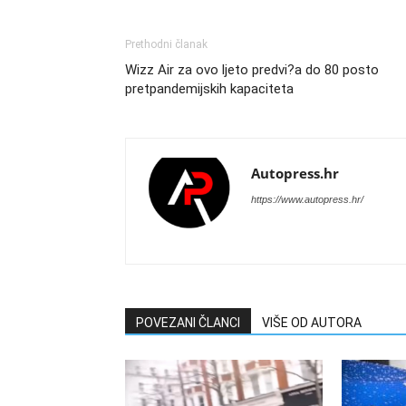
Prethodni članak
Wizz Air za ovo ljeto predvi?a do 80 posto
pretpandemijskih kapaciteta
Autopress.hr
https://www.autopress.hr/
POVEZANI ČLANCI
VIŠE OD AUTORA