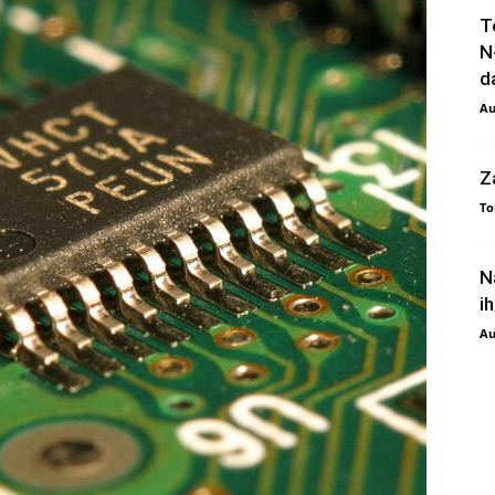
T
N
da
Au
Z
To
N
i
Au