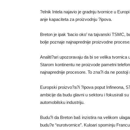
?elnik Intela najavio je gradnju tvornice u Euro
anje kapaciteta za proizvodnju ?ipova.
Breton je ipak ‘bacio oko’ na tajvanski TSMC, bu
bolje poznaje najnaprednije proizvodne procese,
Analiti?ari upozoravaju da bi se velika tvornic
Starom kontinentu ne proizvode pametni telefoni
najnaprednije procesore. To zna?i da ne postoji n
Europski proizvo?a?i ?ipova poput Infineona, S
ambicije da budu glavni u sektoru i fokusirali 
automobilsku industriju.
Budu?i da Breton baš inzistira na velikom ulagan
budu?e “eurotvornice”. Kuloari spominju Franc