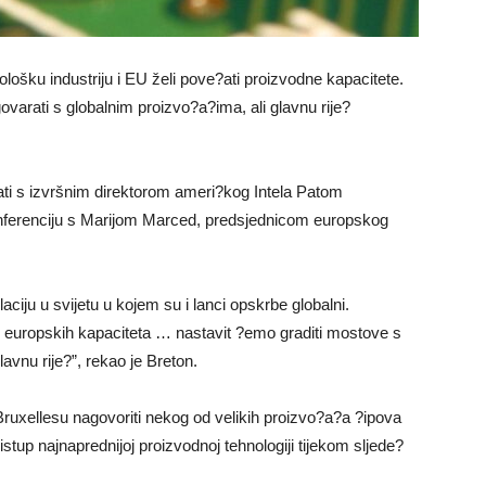
lošku industriju i EU želi pove?ati proizvodne kapacitete.
arati s globalnim proizvo?a?ima, ali glavnu rije?
ati s izvršnim direktorom ameri?kog Intela Patom
konferenciju s Marijom Marced, predsjednicom europskog
iju u svijetu u kojem su i lanci opskrbe globalni.
 europskih kapaciteta … nastavit ?emo graditi mostove s
vnu rije?”, rekao je Breton.
Bruxellesu nagovoriti nekog od velikih proizvo?a?a ?ipova
istup najnaprednijoj proizvodnoj tehnologiji tijekom sljede?