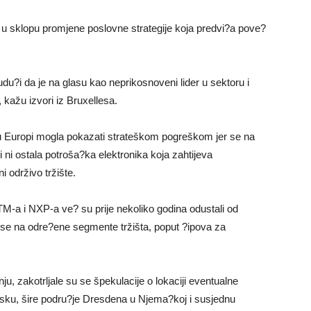
pi u sklopu promjene poslovne strategije koja predvi?a pove?
du?i da je na glasu kao neprikosnoveni lider u sektoru i
 kažu izvori iz Bruxellesa.
a u Europi mogla pokazati strateškom pogreškom jer se na
 ni ostala potroša?ka elektronika koja zahtijeva
i održivo tržište.
TM-a i NXP-a ve? su prije nekoliko godina odustali od
su se na odre?ene segmente tržišta, poput ?ipova za
ju, zakotrljale su se špekulacije o lokaciji eventualne
usku, šire podru?je Dresdena u Njema?koj i susjednu