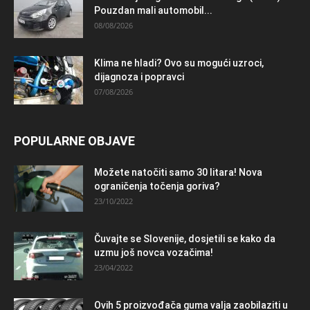
Pouzdan mali automobil...
08/08/2026
Klima ne hladi? Ovo su mogući uzroci,
dijagnoza i popravci
07/08/2026
POPULARNE OBJAVE
Možete natočiti samo 30 litara! Nova
ograničenja točenja goriva?
23/10/2022
Čuvajte se Slovenije, dosjetili se kako da
uzmu još novca vozačima!
23/04/2022
Ovih 5 proizvođača guma valja zaobilaziti u