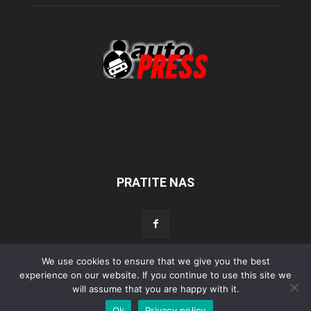
PRATITE NAS
We use cookies to ensure that we give you the best
experience on our website. If you continue to use this site we
Početna
Aktualno
Test
Tehnika
Servis
Tuning
Sport
will assume that you are happy with it.
Lifestyle
Povijest
Ok
Privacy policy