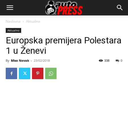
AutopressHR
Naslovna
Aktualno
Aktualno
Europska premijera Polestara
1 u Ženevi
By
Miso Novak
-
23/02/2018
338
0