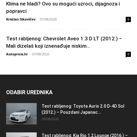
Klima ne hladi? Ovo su mogući uzroci, dijagnoza i
popravci
Kristian Sikavičev
-
07/08/2026
0
Test rabljenog: Chevrolet Aveo 1.3 D LT (2012.) –
Mali dizelaš koji iznenađuje niskim...
Autopress.hr
-
07/08/2026
0
ODABIR UREDNIKA
Test rabljenog: Toyota Auris 2.0 D-4D Sol
(2012.) – Pouzdani Japanac...
09/08/2026
Test rabljenog: Kia Rio 1.2 Lounge (2016.) –