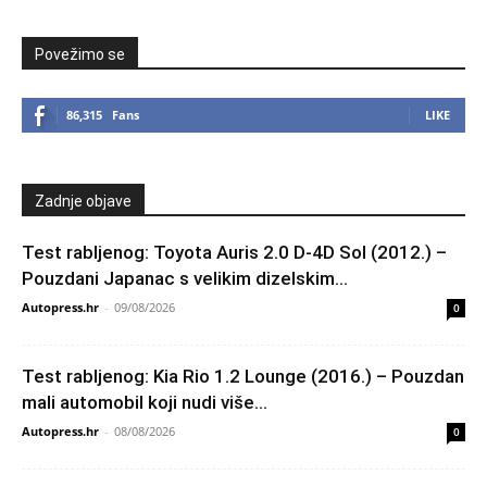
Povežimo se
86,315
Fans
LIKE
Zadnje objave
Test rabljenog: Toyota Auris 2.0 D-4D Sol (2012.) –
Pouzdani Japanac s velikim dizelskim...
Autopress.hr
-
09/08/2026
0
Test rabljenog: Kia Rio 1.2 Lounge (2016.) – Pouzdan
mali automobil koji nudi više...
Autopress.hr
-
08/08/2026
0