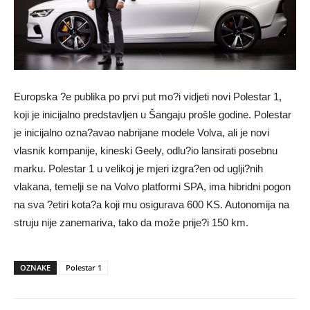
Europska ?e publika po prvi put mo?i vidjeti novi Polestar 1,
koji je inicijalno predstavljen u Šangaju prošle godine. Polestar
je inicijalno ozna?avao nabrijane modele Volva, ali je novi
vlasnik kompanije, kineski Geely, odlu?io lansirati posebnu
marku. Polestar 1 u velikoj je mjeri izgra?en od uglji?nih
vlakana, temelji se na Volvo platformi SPA, ima hibridni pogon
na sva ?etiri kota?a koji mu osigurava 600 KS. Autonomija na
struju nije zanemariva, tako da može prije?i 150 km.
OZNAKE
Polestar 1