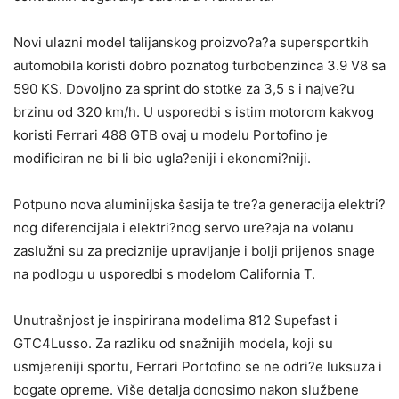
Novi ulazni model talijanskog proizvo?a?a supersportkih
automobila koristi dobro poznatog turbobenzinca 3.9 V8 sa
590 KS. Dovoljno za sprint do stotke za 3,5 s i najve?u
brzinu od 320 km/h. U usporedbi s istim motorom kakvog
koristi Ferrari 488 GTB ovaj u modelu Portofino je
modificiran ne bi li bio ugla?eniji i ekonomi?niji.
Potpuno nova aluminijska šasija te tre?a generacija elektri?
nog diferencijala i elektri?nog servo ure?aja na volanu
zaslužni su za preciznije upravljanje i bolji prijenos snage
na podlogu u usporedbi s modelom California T.
Unutrašnjost je inspirirana modelima 812 Supefast i
GTC4Lusso. Za razliku od snažnijih modela, koji su
usmjereniji sportu, Ferrari Portofino se ne odri?e luksuza i
bogate opreme. Više detalja donosimo nakon službene