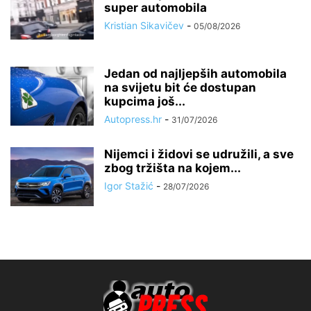
super automobila
Kristian Sikavičev
-
05/08/2026
Jedan od najljepših automobila
na svijetu bit će dostupan
kupcima još...
Autopress.hr
-
31/07/2026
Nijemci i židovi se udružili, a sve
zbog tržišta na kojem...
Igor Stažić
-
28/07/2026