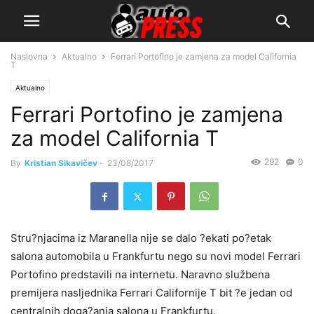
Naslovna
Aktualno
Ferrari Portofino je zamjena za model California
T
Aktualno
Ferrari Portofino je zamjena
za model California T
292
0
By
Kristian Sikavičev
-
23/08/2017
Stru?njacima iz Maranella nije se dalo ?ekati po?etak
salona automobila u Frankfurtu nego su novi model Ferrari
Portofino predstavili na internetu. Naravno službena
premijera nasljednika Ferrari Californije T bit ?e jedan od
centralnih doga?anja salona u Frankfurtu.