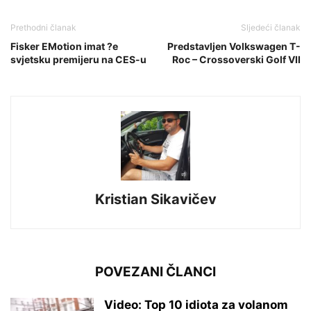
Prethodni članak
Sljedeći članak
Fisker EMotion imat ?e
Predstavljen Volkswagen T-
svjetsku premijeru na CES-u
Roc – Crossoverski Golf VII
Kristian Sikavičev
POVEZANI ČLANCI
Video: Top 10 idiota za volanom