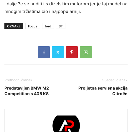
i dalje ?e se nuditi i s dizelskim motorom jer je taj model na
mnogim tržištima bio i najpopularniji.
OZNAKE
Focus
ford
ST
Prethodni članak
Sljedeći članak
Predstavljen BMW M2
Proljetna servisna akcija
Competition s 405 KS
Citroën