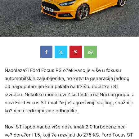
Nadolaze?i Ford Focus RS o?ekivano je više u fokusu
automobilskih zaljubljenika, no ?etvrta generacija jednog
od najpopularnijih kompakata na tržištu dobit ?e i ST
izvedbu. Nekoliko modela ve? se testira na Nürburgringu, a
novi Ford Focus ST imat ?e još agresivniji stajling, snažnije
ko?nice i redizajnirane odbojnike.
Novi ST ispod haube više ne?e imati 2.0 turbobenzinca,
ve? dora?eni 1.5, koji ?e razvijati do 275 KS. Ford Focus ST