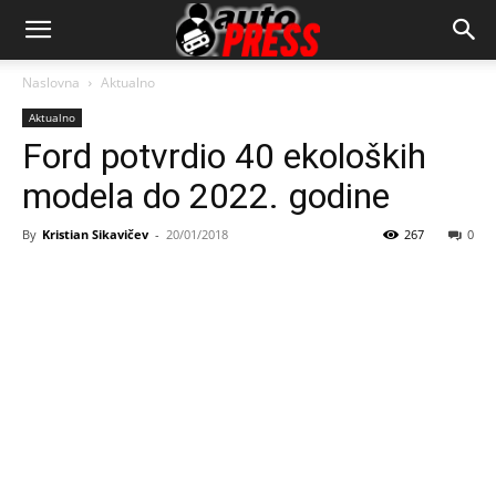
AutopressHR
Naslovna
Aktualno
Aktualno
Ford potvrdio 40 ekoloških
modela do 2022. godine
By
Kristian Sikavičev
-
20/01/2018
267
0