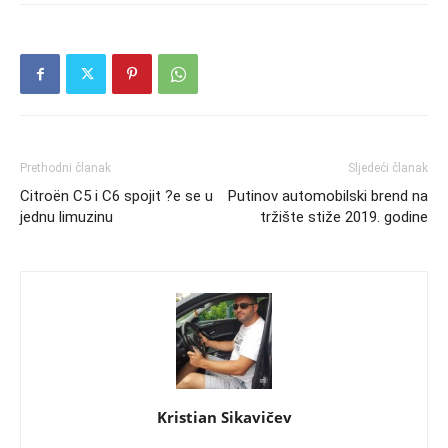
Prethodni članak
Sljedeći članak
Citroën C5 i C6 spojit ?e se u
Putinov automobilski brend na
jednu limuzinu
tržište stiže 2019. godine
Kristian Sikavičev