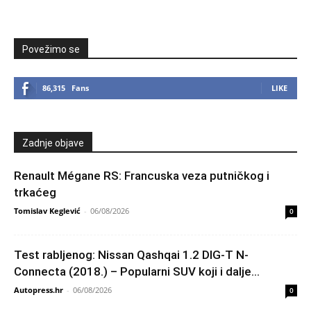
Povežimo se
86,315
Fans
LIKE
Zadnje objave
Renault Mégane RS: Francuska veza putničkog i
trkaćeg
Tomislav Keglević
-
06/08/2026
0
Test rabljenog: Nissan Qashqai 1.2 DIG-T N-
Connecta (2018.) – Popularni SUV koji i dalje...
Autopress.hr
-
06/08/2026
0