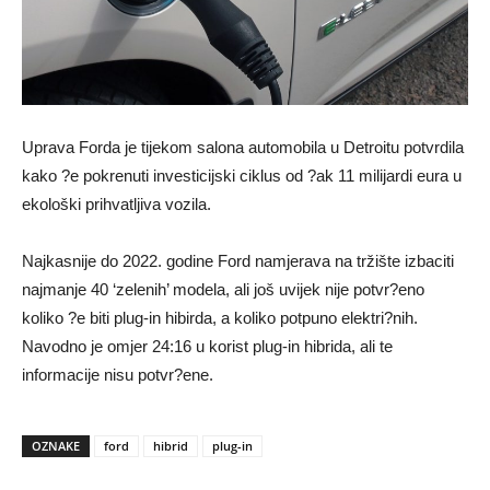
Uprava Forda je tijekom salona automobila u Detroitu potvrdila
kako ?e pokrenuti investicijski ciklus od ?ak 11 milijardi eura u
ekološki prihvatljiva vozila.
Najkasnije do 2022. godine Ford namjerava na tržište izbaciti
najmanje 40 ‘zelenih’ modela, ali još uvijek nije potvr?eno
koliko ?e biti plug-in hibirda, a koliko potpuno elektri?nih.
Navodno je omjer 24:16 u korist plug-in hibrida, ali te
informacije nisu potvr?ene.
OZNAKE
ford
hibrid
plug-in