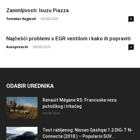
Zanimljivosti: Isuzu Piazza
Tomislav Keglević
-
06/08/2026
0
Najčešći problemi s EGR ventilom i kako ih popraviti
Autopress.hr
-
06/08/2026
0
ODABIR UREDNIKA
Renault Mégane RS: Francuska veza
putničkog i trkaćeg
06/08/2026
Test rabljenog: Nissan Qashqai 1.2 DIG-T N-
Connecta (2018.) – Popularni SUV...