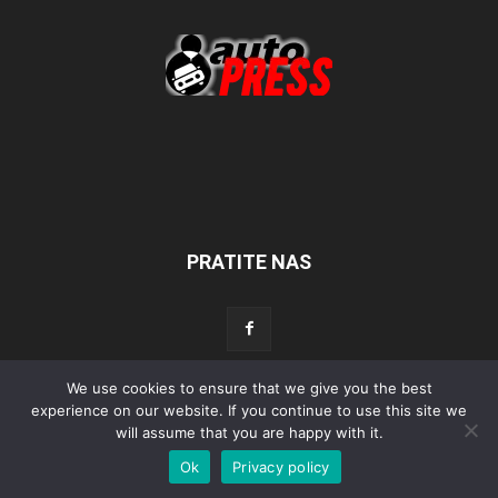
PRATITE NAS
We use cookies to ensure that we give you the best
Početna
Aktualno
Test
Tehnika
Servis
Tuning
Sport
experience on our website. If you continue to use this site we
will assume that you are happy with it.
Lifestyle
Povijest
Ok
Privacy policy
© Autopress - Sva prava pridržana.