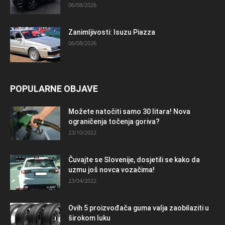
06/08/2026
Zanimljivosti: Isuzu Piazza
06/08/2026
POPULARNE OBJAVE
Možete natočiti samo 30 litara! Nova
ograničenja točenja goriva?
23/10/2022
Čuvajte se Slovenije, dosjetili se kako da
uzmu još novca vozačima!
23/04/2022
Ovih 5 proizvođača guma valja zaobilaziti u
širokom luku