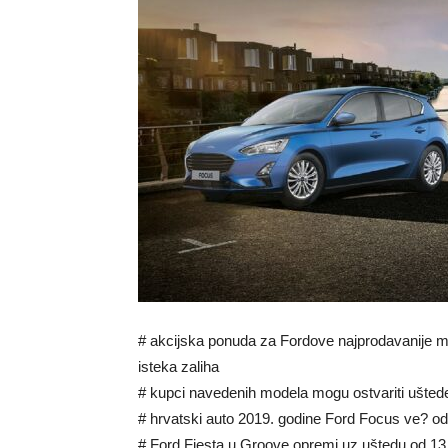
# akcijska ponuda za Fordove najprodavanije mo
isteka zaliha
# kupci navedenih modela mogu ostvariti ušted
# hrvatski auto 2019. godine Ford Focus ve? o
# Ford Fiesta u Groove opremi uz uštedu od 13