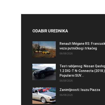
ODABIR UREDNIKA
Renault Mégane RS: Francus
veza putničkog i trkaćeg
06/08/2026
Test rabljenog: Nissan Qashq
1.2 DIG-T N-Connecta (2018.)
Popularni SUV...
06/08/2026
Zanimljivosti: Isuzu Piazza
06/08/2026