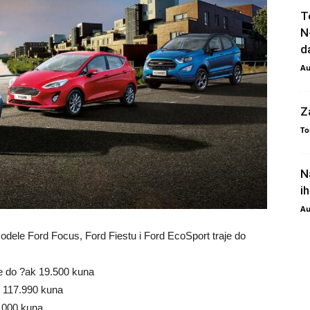
T
N
da
Au
Z
To
N
i
Au
dele Ford Focus, Ford Fiestu i Ford EcoSport traje do
e do ?ak 19.500 kuna
d 117.990 kuna
.000 kuna