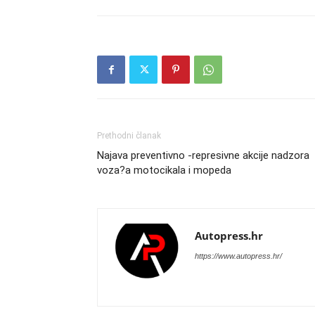
Prethodni članak
Najava preventivno -represivne akcije nadzora
voza?a motocikala i mopeda
Autopress.hr
https://www.autopress.hr/