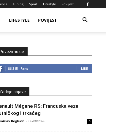
ervis
Tuning
Sport
Lifestyle
Povijest
T
LIFESTYLE
POVIJEST
Povežimo se
86,315
Fans
LIKE
Zadnje objave
enault Mégane RS: Francuska veza
utničkog i trkaćeg
mislav Keglević
-
06/08/2026
0