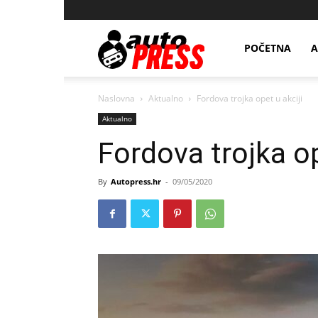
AutopressHR
POČETNA
A
Naslovna
Aktualno
Fordova trojka opet u akciji
Aktualno
Fordova trojka op
By
Autopress.hr
-
09/05/2020