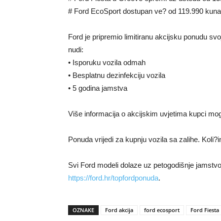
# Ford EcoSport dostupan ve? od 119.990 kuna
Ford je pripremio limitiranu akcijsku ponudu sv
nudi:
• Isporuku vozila odmah
• Besplatnu dezinfekciju vozila
• 5 godina jamstva
Više informacija o akcijskim uvjetima kupci mog
Ponuda vrijedi za kupnju vozila sa zalihe. Koli?
Svi Ford modeli dolaze uz petogodišnje jamst
https://ford.hr/topfordponuda
.
OZNAKE
Ford akcija
ford ecosport
Ford Fiesta