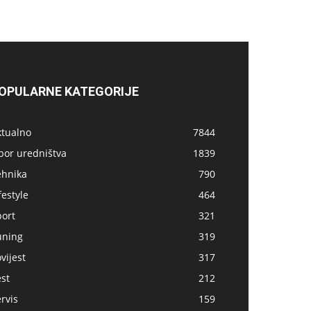
OPULARNE KATEGORIJE
ktualno
7844
bor uredništva
1839
ehnika
790
festyle
464
port
321
uning
319
vijest
317
st
212
rvis
159