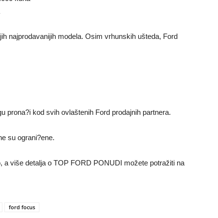
ojih najprodavanijih modela. Osim vrhunskih ušteda, Ford
u prona?i kod svih ovlaštenih Ford prodajnih partnera.
ine su ograni?ene.
vo, a više detalja o TOP FORD PONUDI možete potražiti na
ford focus