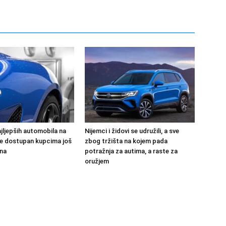
jljepših automobila na
Nijemci i židovi se udružili, a sve
 će dostupan kupcima još
zbog tržišta na kojem pada
na
potražnja za autima, a raste za
oružjem