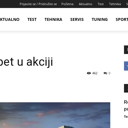
Prijavite se / Pridružite se
Početna
Aktualno
Test
Tehnika
S
KTUALNO
TEST
TEHNIKA
SERVIS
TUNING
SPOR
et u akciji
462
0
R
p
To