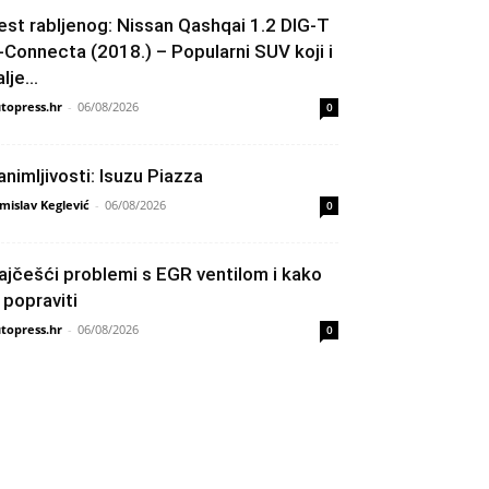
est rabljenog: Nissan Qashqai 1.2 DIG-T
-Connecta (2018.) – Popularni SUV koji i
lje...
topress.hr
-
06/08/2026
0
animljivosti: Isuzu Piazza
mislav Keglević
-
06/08/2026
0
ajčešći problemi s EGR ventilom i kako
h popraviti
topress.hr
-
06/08/2026
0