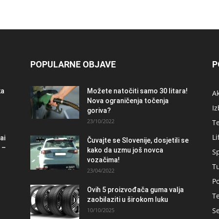
POPULARNE OBJAVE
P
ka
Možete natočiti samo 30 litara!
A
Nova ograničenja točenja
Iz
goriva?
23/10/2022
T
Li
ai
Čuvajte se Slovenije, dosjetili se
 –
kako da uzmu još novca
S
vozačima!
T
23/04/2022
Po
Ovih 5 proizvođača guma valja
Te
zaobilaziti u širokom luku
Se
10/10/2025