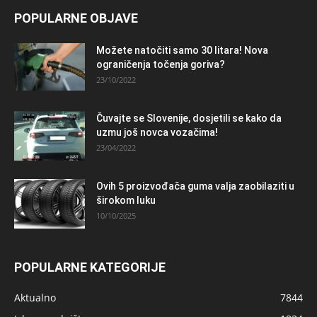
POPULARNE OBJAVE
Možete natočiti samo 30 litara! Nova
ograničenja točenja goriva?
23/10/2022
Čuvajte se Slovenije, dosjetili se kako da
uzmu još novca vozačima!
23/04/2022
Ovih 5 proizvođača guma valja zaobilaziti u
širokom luku
10/10/2025
POPULARNE KATEGORIJE
Aktualno
7844