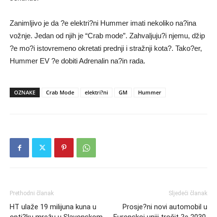
Zanimljivo je da ?e elektri?ni Hummer imati nekoliko na?ina
vožnje. Jedan od njih je “Crab mode”. Zahvaljuju?i njemu, džip
?e mo?i istovremeno okretati prednji i stražnji kota?. Tako?er,
Hummer EV ?e dobiti Adrenalin na?in rada.
OZNAKE
Crab Mode
elektri?ni
GM
Hummer
Prethodni članak
Sljedeći članak
HT ulaže 19 milijuna kuna u
Prosje?ni novi automobil u