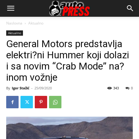
AutopressHR
Naslovna
Aktualno
Aktualno
General Motors predstavlja
elektri?ni Hummer koji dolazi
i sa novim “Crab Mode” na?
inom vožnje
By
Igor Stažić
-
25/09/2020
343
0