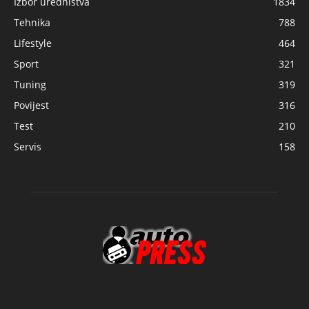
Izbor uredništva
1834
Tehnika
788
Lifestyle
464
Sport
321
Tuning
319
Povijest
316
Test
210
Servis
158