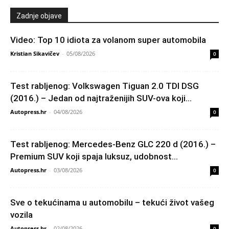
Zadnje objave
Video: Top 10 idiota za volanom super automobila
Kristian Sikavičev
-
05/08/2026
0
Test rabljenog: Volkswagen Tiguan 2.0 TDI DSG
(2016.) – Jedan od najtraženijih SUV-ova koji...
Autopress.hr
-
04/08/2026
0
Test rabljenog: Mercedes-Benz GLC 220 d (2016.) –
Premium SUV koji spaja luksuz, udobnost...
Autopress.hr
-
03/08/2026
0
Sve o tekućinama u automobilu – tekući život vašeg
vozila
Autopress.hr
-
02/08/2026
0