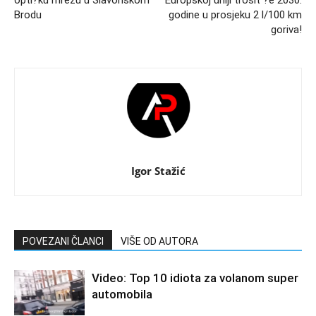
opti?ku mrežu u Slavonskom
Europskoj uniji trošit ?e 2030.
Brodu
godine u prosjeku 2 l/100 km
goriva!
Igor Stažić
POVEZANI ČLANCI
VIŠE OD AUTORA
Video: Top 10 idiota za volanom super
automobila