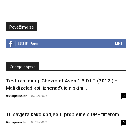
Povežimo se
86,315
Fans
LIKE
Zadnje objave
Test rabljenog: Chevrolet Aveo 1.3 D LT (2012.) –
Mali dizelaš koji iznenađuje niskim...
Autopress.hr
-
07/08/2026
0
10 savjeta kako spriječiti probleme s DPF filterom
Autopress.hr
-
07/08/2026
0