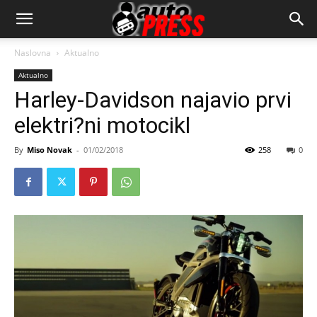
AutopressHR
Naslovna
Aktualno
Aktualno
Harley-Davidson najavio prvi
elektri?ni motocikl
By
Miso Novak
-
01/02/2018
258
0