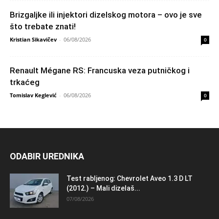
Brizgaljke ili injektori dizelskog motora – ovo je sve
što trebate znati!
Kristian Sikavičev
-
06/08/2026
0
Renault Mégane RS: Francuska veza putničkog i
trkaćeg
Tomislav Keglević
-
06/08/2026
0
ODABIR UREDNIKA
Test rabljenog: Chevrolet Aveo 1.3 D LT
(2012.) – Mali dizelaš...
07/08/2026