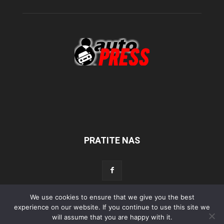
PRATITE NAS
We use cookies to ensure that we give you the best
Početna
Aktualno
Test
Tehnika
Servis
Tuning
Sport
experience on our website. If you continue to use this site we
will assume that you are happy with it.
Lifestyle
Povijest