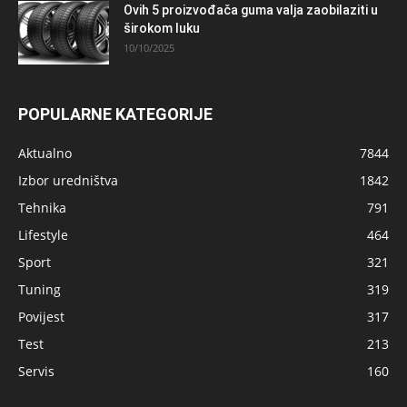
Ovih 5 proizvođača guma valja zaobilaziti u
širokom luku
10/10/2025
POPULARNE KATEGORIJE
Aktualno
7844
Izbor uredništva
1842
Tehnika
791
Lifestyle
464
Sport
321
Tuning
319
Povijest
317
Test
213
Servis
160