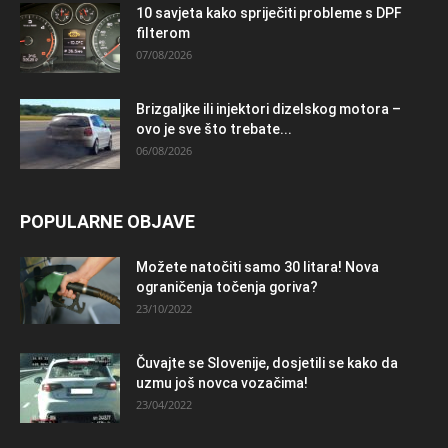
10 savjeta kako spriječiti probleme s DPF
filterom
07/08/2026
Brizgaljke ili injektori dizelskog motora –
ovo je sve što trebate...
06/08/2026
POPULARNE OBJAVE
Možete natočiti samo 30 litara! Nova
ograničenja točenja goriva?
23/10/2022
Čuvajte se Slovenije, dosjetili se kako da
uzmu još novca vozačima!
23/04/2022