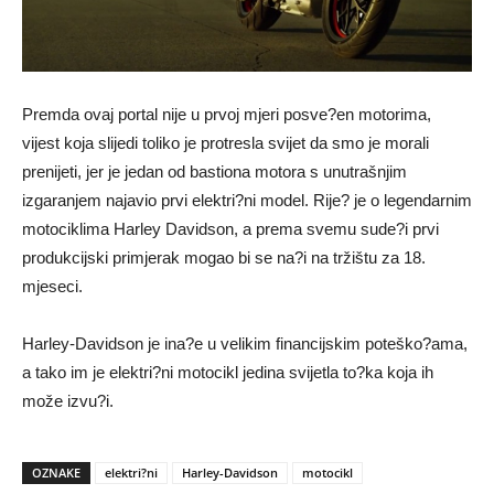
Premda ovaj portal nije u prvoj mjeri posve?en motorima,
vijest koja slijedi toliko je protresla svijet da smo je morali
prenijeti, jer je jedan od bastiona motora s unutrašnjim
izgaranjem najavio prvi elektri?ni model. Rije? je o legendarnim
motociklima Harley Davidson, a prema svemu sude?i prvi
produkcijski primjerak mogao bi se na?i na tržištu za 18.
mjeseci.
Harley-Davidson je ina?e u velikim financijskim poteško?ama,
a tako im je elektri?ni motocikl jedina svijetla to?ka koja ih
može izvu?i.
OZNAKE
elektri?ni
Harley-Davidson
motocikl